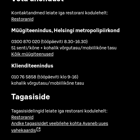
Kontaktandmed leiate iga restorani kodulehelt:
Restoranid
Müügiteenindus, Helsingi metropolipiirkond
0300 870 020 (tööpäeviti 8.30-16.30)
51 senti/kõne + kohalik võrgutasu/mobiilikõne tasu
Kõik müügiteenused
Klienditeenindus
010 76 5858 (tööpäeviti klo 9-16)
kohalik võrgutasu/mobiilikõne tasu
Tagasiside
Tagasisidelingid leiate iga restorani kodulehelt:
Restoranid
Andke tagasisidet veebilehe kohta
Avaneb uues
vahekaardis