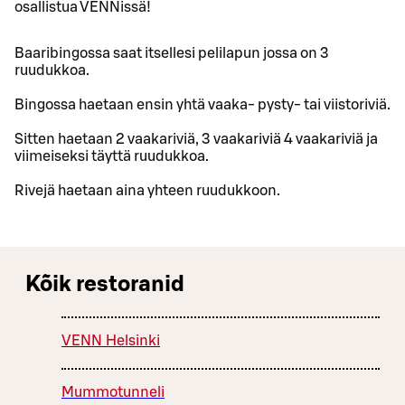
osallistua VENNissä!
Baaribingossa saat itsellesi pelilapun jossa on 3
ruudukkoa.
Bingossa haetaan ensin yhtä vaaka- pysty- tai viistoriviä.
Sitten haetaan 2 vaakariviä, 3 vaakariviä 4 vaakariviä ja
viimeiseksi täyttä ruudukkoa.
Rivejä haetaan aina yhteen ruudukkoon.
Kõik restoranid
VENN Helsinki
Mummotunneli