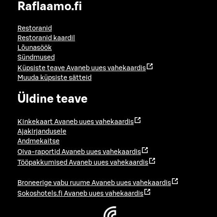
Raflaamo.fi
Restoranid
Restoranid kaardil
Lõunasöök
Sündmused
Küpsiste teave
Avaneb uues vahekaardis
Muuda küpsiste sätteid
Üldine teave
Kinkekaart
Avaneb uues vahekaardis
Ajakirjandusele
Andmekaitse
Oiva-raportid
Avaneb uues vahekaardis
Tööpakkumised
Avaneb uues vahekaardis
Broneerige vabu ruume
Avaneb uues vahekaardis
Sokoshotels.fi
Avaneb uues vahekaardis