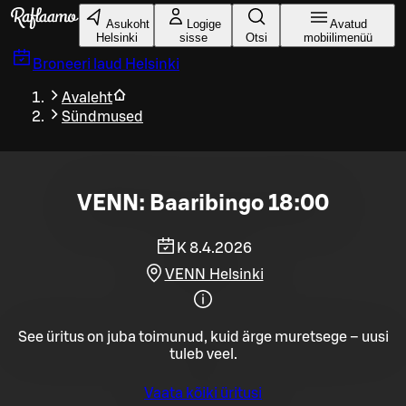
Liigu peamise sisu juurde
Asukoht
Logige
Avatud
Helsinki
sisse
Otsi
mobiilimenüü
Broneeri laud
Helsinki
Avaleht
Sündmused
VENN: Baaribingo 18:00
K 8.4.2026
VENN Helsinki
See üritus on juba toimunud, kuid ärge muretsege – uusi
tuleb veel.
Vaata kõiki üritusi