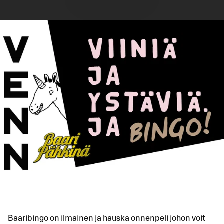
Baaribingo on ilmainen ja hauska onnenpeli johon voit