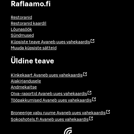
Raflaamo.fi
Restoranid
Restoranid kaardil
Lõunasöök
Sündmused
Küpsiste teave
Avaneb uues vahekaardis
Muuda küpsiste sätteid
Üldine teave
Kinkekaart
Avaneb uues vahekaardis
Ajakirjandusele
Andmekaitse
Oiva-raportid
Avaneb uues vahekaardis
Tööpakkumised
Avaneb uues vahekaardis
Broneerige vabu ruume
Avaneb uues vahekaardis
Sokoshotels.fi
Avaneb uues vahekaardis