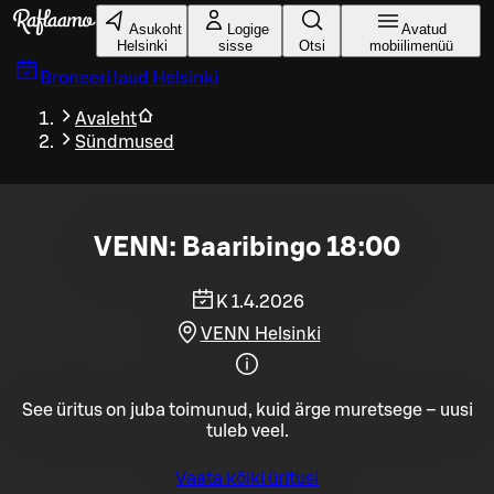
Liigu peamise sisu juurde
Asukoht
Logige
Avatud
Helsinki
sisse
Otsi
mobiilimenüü
Broneeri laud
Helsinki
Avaleht
Sündmused
VENN: Baaribingo 18:00
K 1.4.2026
VENN Helsinki
See üritus on juba toimunud, kuid ärge muretsege – uusi
tuleb veel.
Vaata kõiki üritusi