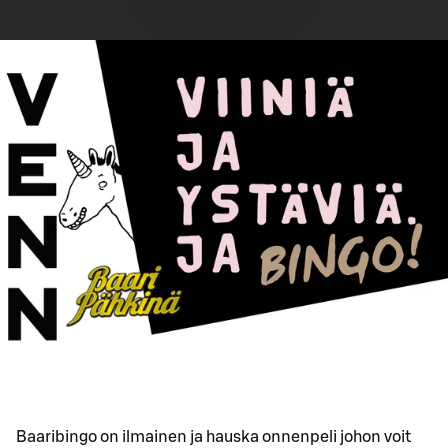
Baaribingo on ilmainen ja hauska onnenpeli johon voit