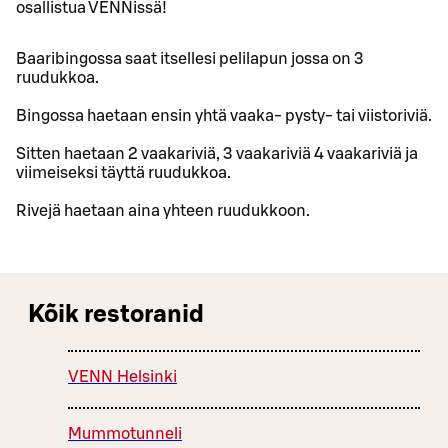
osallistua VENNissä!
Baaribingossa saat itsellesi pelilapun jossa on 3
ruudukkoa.
Bingossa haetaan ensin yhtä vaaka- pysty- tai viistoriviä.
Sitten haetaan 2 vaakariviä, 3 vaakariviä 4 vaakariviä ja
viimeiseksi täyttä ruudukkoa.
Rivejä haetaan aina yhteen ruudukkoon.
Kõik restoranid
VENN Helsinki
Mummotunneli