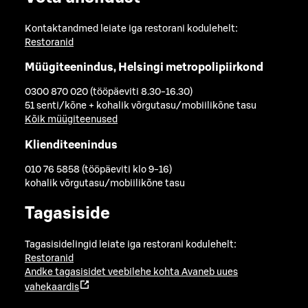
Kontaktandmed leiate iga restorani kodulehelt:
Restoranid
Müügiteenindus, Helsingi metropolipiirkond
0300 870 020 (tööpäeviti 8.30-16.30)
51 senti/kõne + kohalik võrgutasu/mobiilikõne tasu
Kõik müügiteenused
Klienditeenindus
010 76 5858 (tööpäeviti klo 9-16)
kohalik võrgutasu/mobiilikõne tasu
Tagasiside
Tagasisidelingid leiate iga restorani kodulehelt:
Restoranid
Andke tagasisidet veebilehe kohta
Avaneb uues
vahekaardis