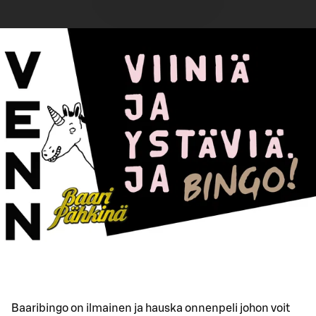
Baaribingo on ilmainen ja hauska onnenpeli johon voit