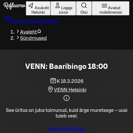
Liigu peamise sisu juurde
Asukoht
Logige
Avatud
Helsinki
sisse
Otsi
mobiilimenüü
Broneeri laud
Helsinki
Avaleht
Sündmused
VENN: Baaribingo 18:00
K 18.3.2026
VENN Helsinki
See üritus on juba toimunud, kuid ärge muretsege – uusi
tuleb veel.
Vaata kõiki üritusi