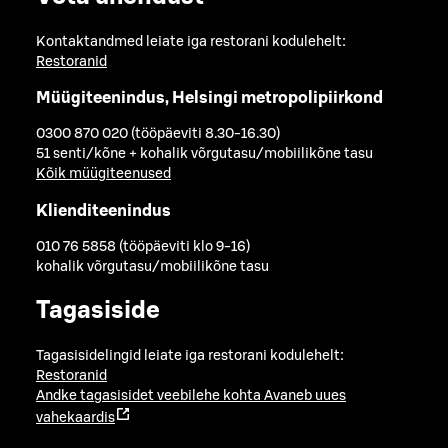
Kontaktandmed leiate iga restorani kodulehelt:
Restoranid
Müügiteenindus, Helsingi metropolipiirkond
0300 870 020 (tööpäeviti 8.30-16.30)
51 senti/kõne + kohalik võrgutasu/mobiilikõne tasu
Kõik müügiteenused
Klienditeenindus
010 76 5858 (tööpäeviti klo 9-16)
kohalik võrgutasu/mobiilikõne tasu
Tagasiside
Tagasisidelingid leiate iga restorani kodulehelt:
Restoranid
Andke tagasisidet veebilehe kohta
Avaneb uues
vahekaardis