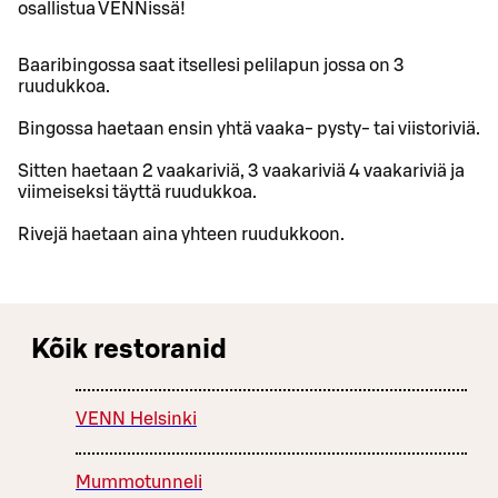
osallistua VENNissä!
Baaribingossa saat itsellesi pelilapun jossa on 3
ruudukkoa.
Bingossa haetaan ensin yhtä vaaka- pysty- tai viistoriviä.
Sitten haetaan 2 vaakariviä, 3 vaakariviä 4 vaakariviä ja
viimeiseksi täyttä ruudukkoa.
Rivejä haetaan aina yhteen ruudukkoon.
Kõik restoranid
VENN Helsinki
Mummotunneli