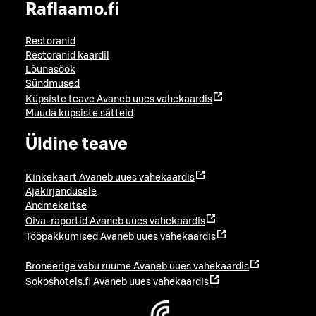
Raflaamo.fi
Restoranid
Restoranid kaardil
Lõunasöök
Sündmused
Küpsiste teave
Avaneb uues vahekaardis
Muuda küpsiste sätteid
Üldine teave
Kinkekaart
Avaneb uues vahekaardis
Ajakirjandusele
Andmekaitse
Oiva-raportid
Avaneb uues vahekaardis
Tööpakkumised
Avaneb uues vahekaardis
Broneerige vabu ruume
Avaneb uues vahekaardis
Sokoshotels.fi
Avaneb uues vahekaardis