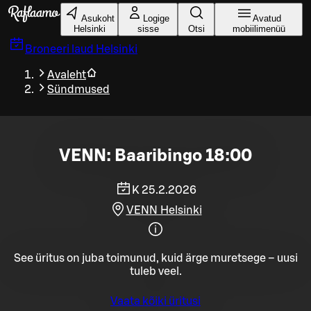
Liigu peamise sisu juurde
Asukoht
Logige
Avatud
Helsinki
sisse
Otsi
mobiilimenüü
Broneeri laud
Helsinki
Avaleht
Sündmused
VENN: Baaribingo 18:00
K 25.2.2026
VENN Helsinki
See üritus on juba toimunud, kuid ärge muretsege – uusi
tuleb veel.
Vaata kõiki üritusi