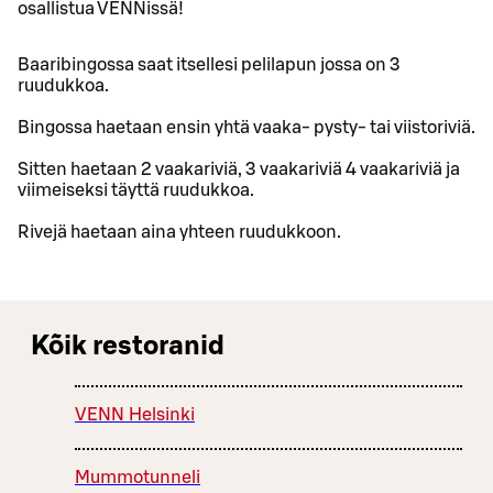
osallistua VENNissä!
Baaribingossa saat itsellesi pelilapun jossa on 3
ruudukkoa.
Bingossa haetaan ensin yhtä vaaka- pysty- tai viistoriviä.
Sitten haetaan 2 vaakariviä, 3 vaakariviä 4 vaakariviä ja
viimeiseksi täyttä ruudukkoa.
Rivejä haetaan aina yhteen ruudukkoon.
Kõik restoranid
VENN Helsinki
Mummotunneli