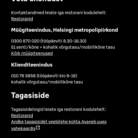
Kontaktandmed leiate iga restorani kodulehelt:
Restoranid
Müügiteenindus, Helsingi metropolipiirkond
0300 870 020 (tööpäeviti 8.30-16.30)
51 senti/kõne + kohalik võrgutasu/mobiilikõne tasu
Kõik müügiteenused
Klienditeenindus
010 76 5858 (tööpäeviti klo 9-16)
kohalik võrgutasu/mobiilikõne tasu
Tagasiside
Tagasisidelingid leiate iga restorani kodulehelt:
Restoranid
Andke tagasisidet veebilehe kohta
Avaneb uues
vahekaardis