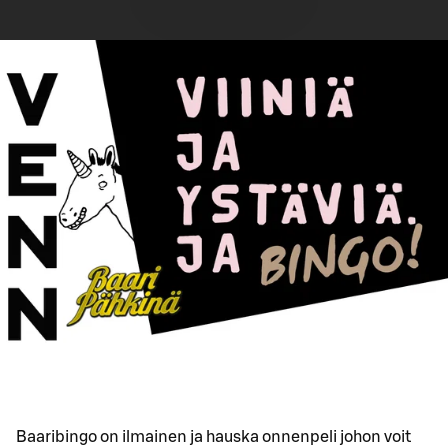
Baaribingo on ilmainen ja hauska onnenpeli johon voit