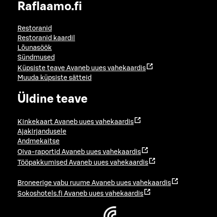
Raflaamo.fi
Restoranid
Restoranid kaardil
Lõunasöök
Sündmused
Küpsiste teave
Avaneb uues vahekaardis
Muuda küpsiste sätteid
Üldine teave
Kinkekaart
Avaneb uues vahekaardis
Ajakirjandusele
Andmekaitse
Oiva-raportid
Avaneb uues vahekaardis
Tööpakkumised
Avaneb uues vahekaardis
Broneerige vabu ruume
Avaneb uues vahekaardis
Sokoshotels.fi
Avaneb uues vahekaardis