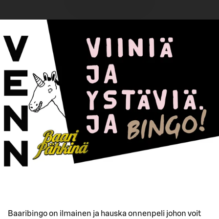
Baaribingo on ilmainen ja hauska onnenpeli johon voit