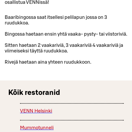
osallistua VENNissä!
Baaribingossa saat itsellesi pelilapun jossa on 3
ruudukkoa.
Bingossa haetaan ensin yhtä vaaka- pysty- tai viistoriviä.
Sitten haetaan 2 vaakariviä, 3 vaakariviä 4 vaakariviä ja
viimeiseksi täyttä ruudukkoa.
Rivejä haetaan aina yhteen ruudukkoon.
Kõik restoranid
VENN Helsinki
Mummotunneli