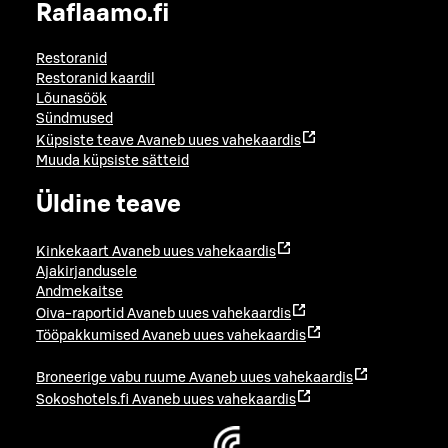
Raflaamo.fi
Restoranid
Restoranid kaardil
Lõunasöök
Sündmused
Küpsiste teave
Avaneb uues vahekaardis
Muuda küpsiste sätteid
Üldine teave
Kinkekaart
Avaneb uues vahekaardis
Ajakirjandusele
Andmekaitse
Oiva-raportid
Avaneb uues vahekaardis
Tööpakkumised
Avaneb uues vahekaardis
Broneerige vabu ruume
Avaneb uues vahekaardis
Sokoshotels.fi
Avaneb uues vahekaardis