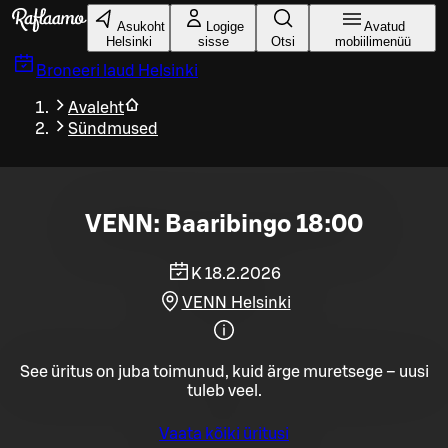
Liigu peamise sisu juurde
Asukoht
Logige
Avatud
Helsinki
sisse
Otsi
mobiilimenüü
Broneeri laud
Helsinki
Avaleht
Sündmused
VENN: Baaribingo 18:00
K 18.2.2026
VENN Helsinki
See üritus on juba toimunud, kuid ärge muretsege – uusi
tuleb veel.
Vaata kõiki üritusi