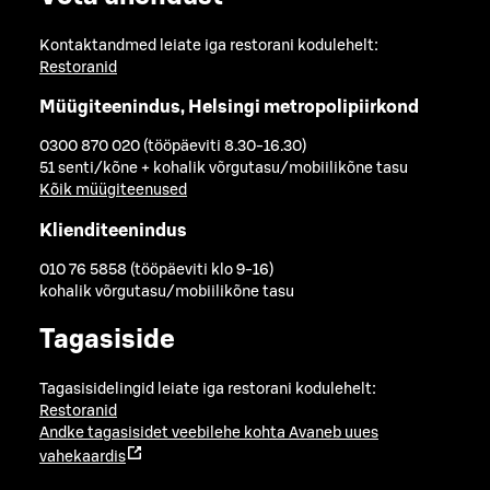
Kontaktandmed leiate iga restorani kodulehelt:
Restoranid
Müügiteenindus, Helsingi metropolipiirkond
0300 870 020 (tööpäeviti 8.30-16.30)
51 senti/kõne + kohalik võrgutasu/mobiilikõne tasu
Kõik müügiteenused
Klienditeenindus
010 76 5858 (tööpäeviti klo 9-16)
kohalik võrgutasu/mobiilikõne tasu
Tagasiside
Tagasisidelingid leiate iga restorani kodulehelt:
Restoranid
Andke tagasisidet veebilehe kohta
Avaneb uues
vahekaardis