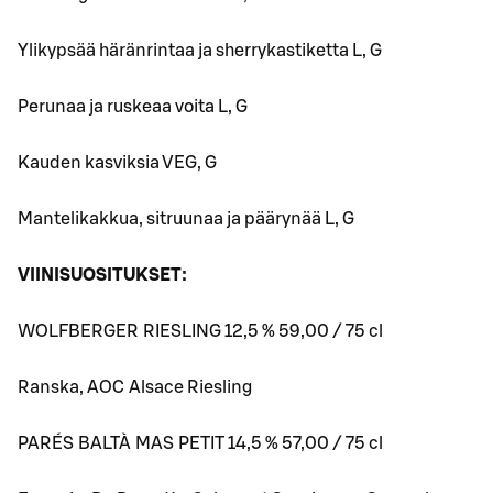
Ylikypsää häränrintaa ja sherrykastiketta L, G
Perunaa ja ruskeaa voita L, G
Kauden kasviksia VEG, G
Mantelikakkua, sitruunaa ja päärynää L, G
VIINISUOSITUKSET:
WOLFBERGER RIESLING 12,5 % 59,00 / 75 cl
Ranska, AOC Alsace Riesling
PARÉS BALTÀ MAS PETIT 14,5 % 57,00 / 75 cl