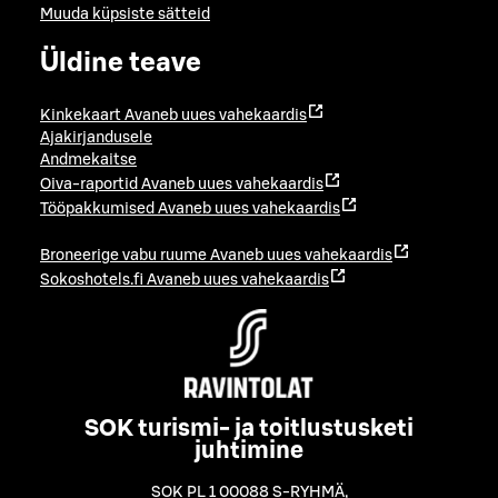
Muuda küpsiste sätteid
Üldine teave
Kinkekaart
Avaneb uues vahekaardis
Ajakirjandusele
Andmekaitse
Oiva-raportid
Avaneb uues vahekaardis
Tööpakkumised
Avaneb uues vahekaardis
Broneerige vabu ruume
Avaneb uues vahekaardis
Sokoshotels.fi
Avaneb uues vahekaardis
SOK turismi- ja toitlustusketi
juhtimine
SOK PL 1 00088 S-RYHMÄ
,