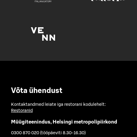
Võta ühendust
Kontaktandmed leiate iga restorani kodulehelt:
Restoranid
Müügiteenindus, Helsingi metropolipiirkond
0300 870 020 (tööpäeviti 8.30-16.30)