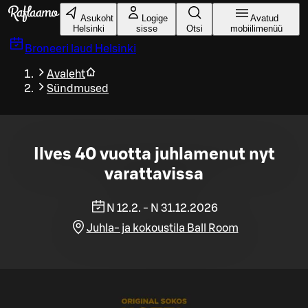
Liigu peamise sisu juurde
Asukoht
Logige
Avatud
Helsinki
sisse
Otsi
mobiilimenüü
Broneeri laud
Helsinki
Avaleht
Sündmused
Ilves 40 vuotta juhlamenut nyt
varattavissa
N 12.2. - N 31.12.2026
Juhla- ja kokoustila Ball Room