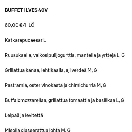
BUFFET ILVES 40V
60,00 €/HLÖ
Katkarapucaesar L
Ruusukaalia, valkosipulijogurttia, mantelia ja yrttejä L, G
Grillattua kanaa, lehtikaalia, aji verdeä M, G
Pastramia, osterivinokasta ja chimichurria M, G
Buffalomozzarellaa, grillattua tomaattia ja basilikaa L, G
Leipää ja levitettä
Misolla glaseerattua lohta M, G