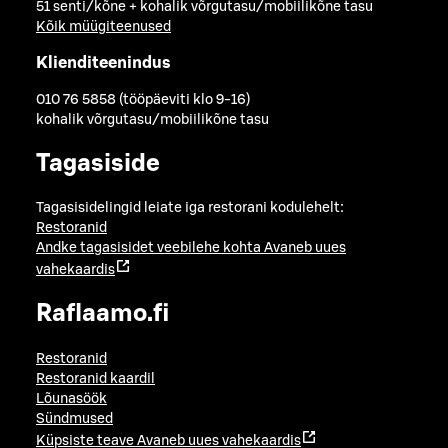
51 senti/kõne + kohalik võrgutasu/mobiilikõne tasu
Kõik müügiteenused
Klienditeenindus
010 76 5858 (tööpäeviti klo 9-16)
kohalik võrgutasu/mobiilikõne tasu
Tagasiside
Tagasisidelingid leiate iga restorani kodulehelt:
Restoranid
Andke tagasisidet veebilehe kohta
Avaneb uues
vahekaardis
Raflaamo.fi
Restoranid
Restoranid kaardil
Lõunasöök
Sündmused
Küpsiste teave
Avaneb uues vahekaardis