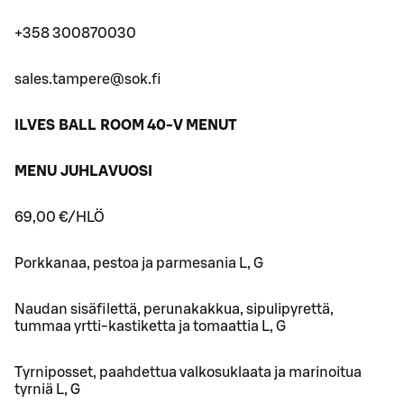
+358 300870030
sales.tampere@sok.fi
ILVES BALL ROOM 40-V MENUT
MENU JUHLAVUOSI
69,00 €/HLÖ
Porkkanaa, pestoa ja parmesania L, G
Naudan sisäfilettä, perunakakkua, sipulipyrettä,
tummaa yrtti-kastiketta ja tomaattia L, G
Tyrniposset, paahdettua valkosuklaata ja marinoitua
tyrniä L, G