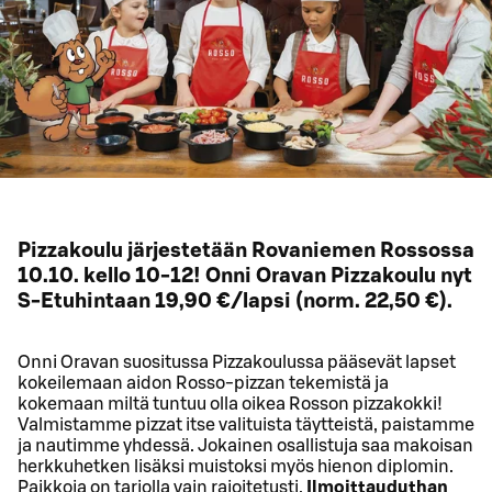
Pizzakoulu järjestetään Rovaniemen Rossossa
10.10. kello 10-12! Onni Oravan Pizzakoulu nyt
S-Etuhintaan 19,90 €/lapsi (norm. 22,50 €).
Onni Oravan suositussa Pizzakoulussa pääsevät lapset
kokeilemaan aidon Rosso-pizzan tekemistä ja
kokemaan miltä tuntuu olla oikea Rosson pizzakokki!
Valmistamme pizzat itse valituista täytteistä, paistamme
ja nautimme yhdessä. Jokainen osallistuja saa makoisan
herkkuhetken lisäksi muistoksi myös hienon diplomin.
Paikkoja on tarjolla vain rajoitetusti.
Ilmoittauduthan