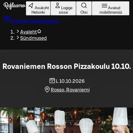
Liigu peamise sisu juurde
Asukoht
Logige
Avatud
Helsinki
sisse
Otsi
mobiilimenüü
Broneeri laud
Helsinki
Avaleht
Sündmused
Rovaniemen Rosson Pizzakoulu 10.10.
L 10.10.2026
Rosso, Rovaniemi