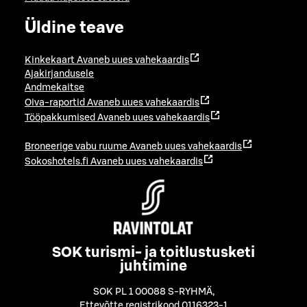
Üldine teave
Kinkekaart
Avaneb uues vahekaardis
Ajakirjandusele
Andmekaitse
Oiva-raportid
Avaneb uues vahekaardis
Tööpakkumised
Avaneb uues vahekaardis
Broneerige vabu ruume
Avaneb uues vahekaardis
Sokoshotels.fi
Avaneb uues vahekaardis
SOK turismi- ja toitlustusketi
juhtimine
SOK PL 1 00088 S-RYHMÄ
,
Ettevõtte registrikood 0116323-1