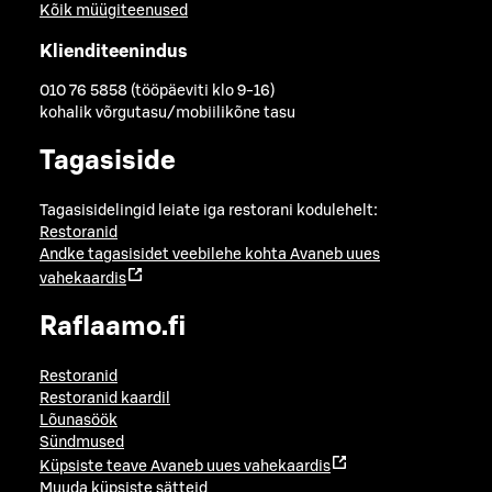
Kõik müügiteenused
Klienditeenindus
010 76 5858 (tööpäeviti klo 9-16)
kohalik võrgutasu/mobiilikõne tasu
Tagasiside
Tagasisidelingid leiate iga restorani kodulehelt:
Restoranid
Andke tagasisidet veebilehe kohta
Avaneb uues
vahekaardis
Raflaamo.fi
Restoranid
Restoranid kaardil
Lõunasöök
Sündmused
Küpsiste teave
Avaneb uues vahekaardis
Muuda küpsiste sätteid