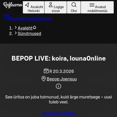
Liigu peamise sisu juurde
Asukoht
Logige
Avatud
Helsinki
sisse
Otsi
mobiilimenüü
Broneeri laud
Helsinki
Avaleht
Sündmused
BEPOP LIVE: koira, louna0nline
R 20.3.2026
Bepop Joensuu
See üritus on juba toimunud, kuid ärge muretsege – uusi
tuleb veel.
Vaata kõiki üritusi