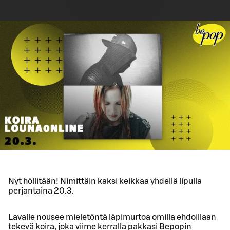
Nyt höllitään! Nimittäin kaksi keikkaa yhdellä lipulla
perjantaina 20.3.
Lavalle nousee mieletöntä läpimurtoa omilla ehdoillaan
tekevä koira, joka viime kerralla pakkasi Bepopin