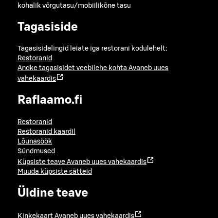
kohalik võrgutasu/mobiilikõne tasu
Tagasiside
Tagasisidelingid leiate iga restorani kodulehelt:
Restoranid
Andke tagasisidet veebilehe kohta
Avaneb uues
vahekaardis
Raflaamo.fi
Restoranid
Restoranid kaardil
Lõunasöök
Sündmused
Küpsiste teave
Avaneb uues vahekaardis
Muuda küpsiste sätteid
Üldine teave
Kinkekaart
Avaneb uues vahekaardis