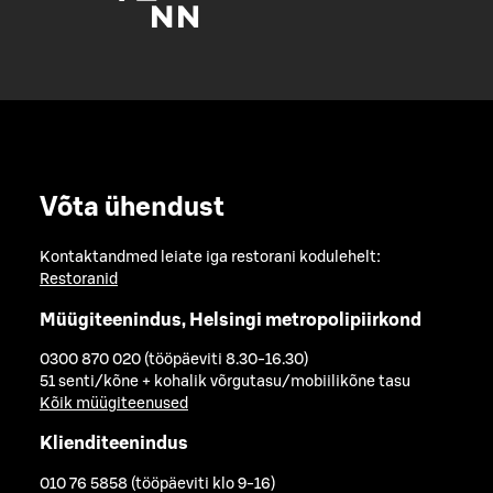
Võta ühendust
Kontaktandmed leiate iga restorani kodulehelt:
Restoranid
Müügiteenindus, Helsingi metropolipiirkond
0300 870 020 (tööpäeviti 8.30-16.30)
51 senti/kõne + kohalik võrgutasu/mobiilikõne tasu
Kõik müügiteenused
Klienditeenindus
010 76 5858 (tööpäeviti klo 9-16)