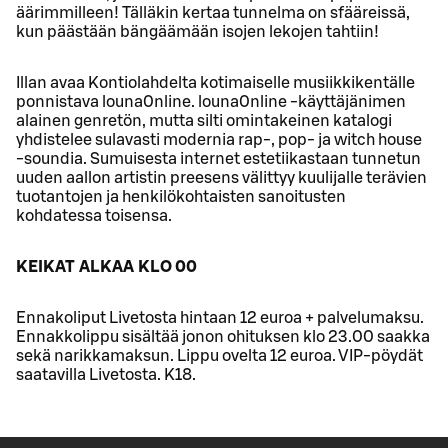
äärimmilleen! Tälläkin kertaa tunnelma on sfääreissä,
kun päästään bängäämään isojen lekojen tahtiin!
Illan avaa Kontiolahdelta kotimaiselle musiikkikentälle
ponnistava louna0nline. louna0nline -käyttäjänimen
alainen genretön, mutta silti omintakeinen katalogi
yhdistelee sulavasti modernia rap-, pop- ja witch house
-soundia. Sumuisesta internet estetiikastaan tunnetun
uuden aallon artistin preesens välittyy kuulijalle terävien
tuotantojen ja henkilökohtaisten sanoitusten
kohdatessa toisensa.
KEIKAT ALKAA KLO 00
Ennakoliput Livetosta hintaan 12 euroa + palvelumaksu.
Ennakkolippu sisältää jonon ohituksen klo 23.00 saakka
sekä narikkamaksun. Lippu ovelta 12 euroa. VIP-pöydät
saatavilla Livetosta. K18.