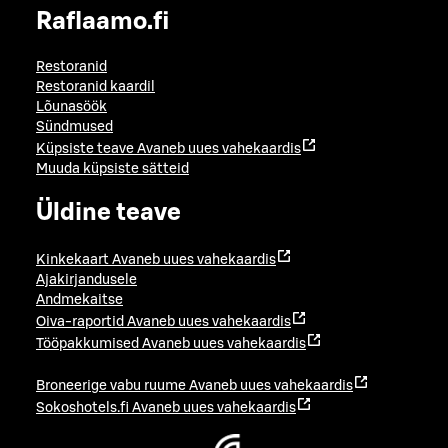
Raflaamo.fi
Restoranid
Restoranid kaardil
Lõunasöök
Sündmused
Küpsiste teave
Avaneb uues vahekaardis
Muuda küpsiste sätteid
Üldine teave
Kinkekaart
Avaneb uues vahekaardis
Ajakirjandusele
Andmekaitse
Oiva-raportid
Avaneb uues vahekaardis
Tööpakkumised
Avaneb uues vahekaardis
Broneerige vabu ruume
Avaneb uues vahekaardis
Sokoshotels.fi
Avaneb uues vahekaardis