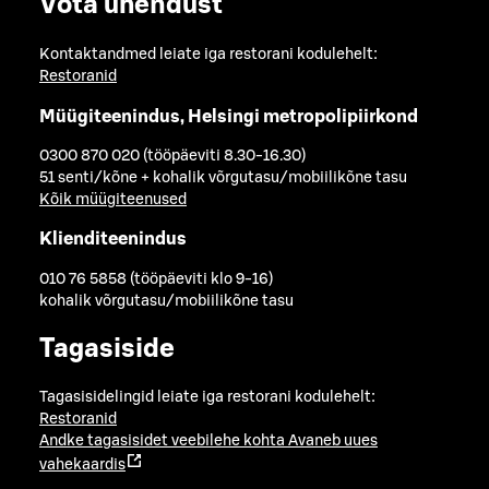
Võta ühendust
Kontaktandmed leiate iga restorani kodulehelt:
Restoranid
Müügiteenindus, Helsingi metropolipiirkond
0300 870 020 (tööpäeviti 8.30-16.30)
51 senti/kõne + kohalik võrgutasu/mobiilikõne tasu
Kõik müügiteenused
Klienditeenindus
010 76 5858 (tööpäeviti klo 9-16)
kohalik võrgutasu/mobiilikõne tasu
Tagasiside
Tagasisidelingid leiate iga restorani kodulehelt:
Restoranid
Andke tagasisidet veebilehe kohta
Avaneb uues
vahekaardis