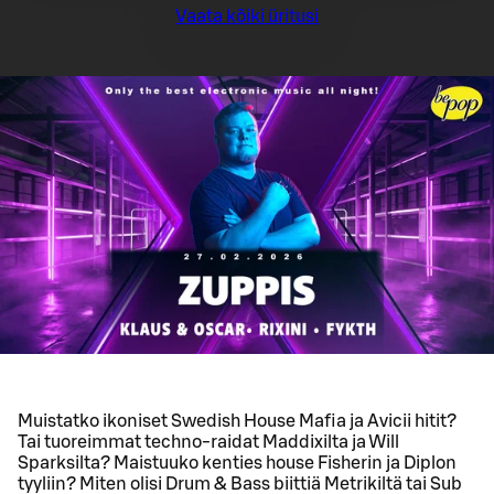
Vaata kõiki üritusi
Muistatko ikoniset Swedish House Mafia ja Avicii hitit?
Tai tuoreimmat techno-raidat Maddixilta ja Will
Sparksilta? Maistuuko kenties house Fisherin ja Diplon
tyyliin? Miten olisi Drum & Bass biittiä Metrikiltä tai Sub