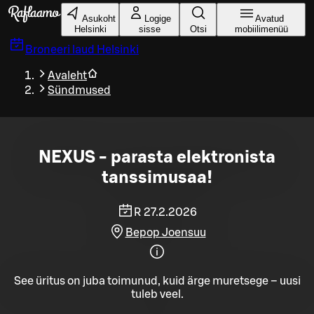
Liigu peamise sisu juurde
Asukoht
Logige
Avatud
Helsinki
sisse
Otsi
mobiilimenüü
Broneeri laud
Helsinki
Avaleht
Sündmused
NEXUS - parasta elektronista
tanssimusaa!
R 27.2.2026
Bepop Joensuu
See üritus on juba toimunud, kuid ärge muretsege – uusi
tuleb veel.