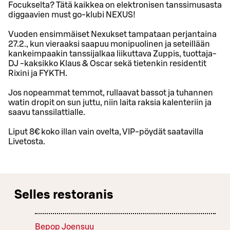
Focukselta? Tätä kaikkea on elektronisen tanssimusasta
diggaavien must go-klubi NEXUS!
Vuoden ensimmäiset Nexukset tampataan perjantaina
27.2., kun vieraaksi saapuu monipuolinen ja seteillään
kankeimpaakin tanssijalkaa liikuttava Zuppis, tuottaja-
DJ -kaksikko Klaus & Oscar sekä tietenkin residentit
Rixini ja FYKTH.
Jos nopeammat temmot, rullaavat bassot ja tuhannen
watin dropit on sun juttu, niin laita raksia kalenteriin ja
saavu tanssilattialle.
Liput 8€ koko illan vain ovelta, VIP-pöydät saatavilla
Livetosta.
Selles restoranis
Bepop Joensuu