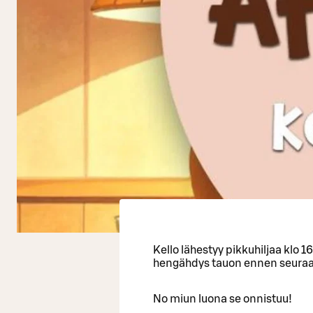
Kello lähestyy pikkuhiljaa klo 1
hengähdys tauon ennen seuraav
No miun luona se onnistuu!