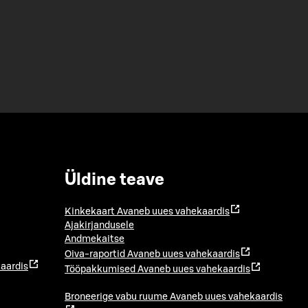
Üldine teave
Kinkekaart
Avaneb uues vahekaardis
Ajakirjandusele
Andmekaitse
Oiva-raportid
Avaneb uues vahekaardis
aardis
Tööpakkumised
Avaneb uues vahekaardis
Broneerige vabu ruume
Avaneb uues vahekaardis