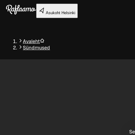
Liigu peamise sisu juurde
Asukoht
Helsinki
Avaleht
Sündmused
Tagasi
Se