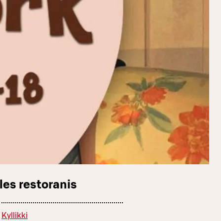
les restoranis
Kyllikki