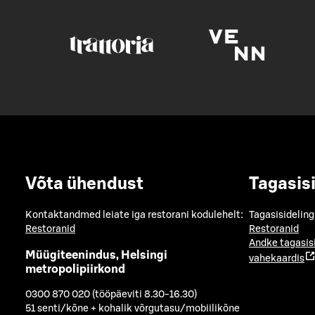
Võta ühendust
Tagasis
Kontaktandmed leiate iga restorani kodulehelt:
Tagasisideling
Restoranid
Restoranid
Andke tagasis
Müügiteenindus, Helsingi
vahekaardis
metropolipiirkond
0300 870 020 (tööpäeviti 8.30-16.30)
51 senti/kõne + kohalik võrgutasu/mobiilikõne