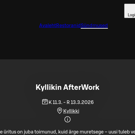
Log
Avaleht
Restoranid
Sündmused
Kyllikin AfterWork
K 11.3. - R 13.3.2026
Kyllikki
e üritus on juba toimunud, kuid ärge muretsege – uusi tuleb ve