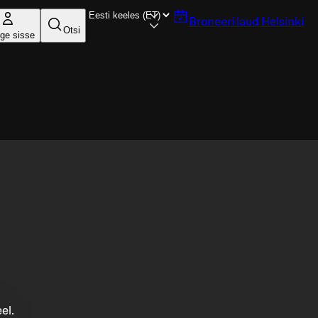
Broneeri laud
Helsinki
Otsi
ige sisse
el.