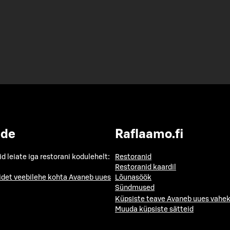
ide
Raflaamo.fi
id leiate iga restorani kodulehelt:
Restoranid
Restoranid kaardil
idet veebilehe kohta
Avaneb uues
Lõunasöök
Sündmused
Küpsiste teave
Avaneb uues vahek
Muuda küpsiste sätteid