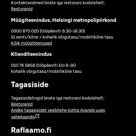
Kontaktandmed leiate iga restorani kodulehelt:
Restoranid
Müügiteenindus, Helsingi metropolipiirkond
0300 870 020 (tööpäeviti 8.30-16.30)
51 senti/kõne + kohalik võrgutasu/mobiilikõne tasu
Kõik müügiteenused
Klienditeenindus
010 76 5858 (tööpäeviti klo 9-16)
kohalik võrgutasu/mobiilikõne tasu
Tagasiside
Tagasisidelingid leiate iga restorani kodulehelt:
Restoranid
Andke tagasisidet veebilehe kohta
Avaneb uues
vahekaardis
Raflaamo.fi