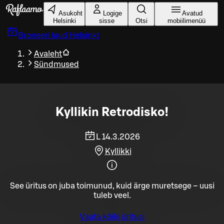
Liigu peamise sisu juurde
Asukoht
Logige
Avatud
Helsinki
sisse
Otsi
mobiilimenüü
Broneeri laud
Helsinki
Avaleht
Sündmused
Kyllikin Retrodisko!
L 14.3.2026
Kyllikki
See üritus on juba toimunud, kuid ärge muretsege – uusi
tuleb veel.
Vaata kõiki üritusi