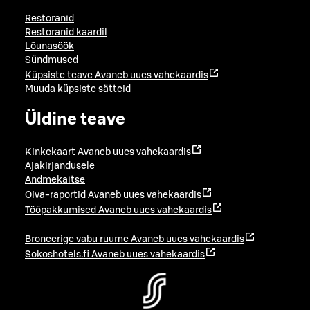
Restoranid
Restoranid kaardil
Lõunasöök
Sündmused
Küpsiste teave
Avaneb uues vahekaardis
Muuda küpsiste sätteid
Üldine teave
Kinkekaart
Avaneb uues vahekaardis
Ajakirjandusele
Andmekaitse
Oiva-raportid
Avaneb uues vahekaardis
Tööpakkumised
Avaneb uues vahekaardis
Broneerige vabu ruume
Avaneb uues vahekaardis
Sokoshotels.fi
Avaneb uues vahekaardis