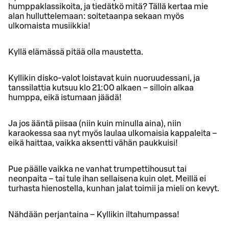
humppaklassikoita, ja tiedätkö mitä? Tällä kertaa mie
alan hulluttelemaan: soitetaanpa sekaan myös
ulkomaista musiikkia!
Kyllä elämässä pitää olla maustetta.
Kyllikin disko-valot loistavat kuin nuoruudessani, ja
tanssilattia kutsuu klo 21:00 alkaen – silloin alkaa
humppa, eikä istumaan jäädä!
Ja jos ääntä piisaa (niin kuin minulla aina), niin
karaokessa saa nyt myös laulaa ulkomaisia kappaleita –
eikä haittaa, vaikka aksentti vähän paukkuisi!
Pue päälle vaikka ne vanhat trumpettihousut tai
neonpaita – tai tule ihan sellaisena kuin olet. Meillä ei
turhasta hienostella, kunhan jalat toimii ja mieli on kevyt.
Nähdään perjantaina – Kyllikin iltahumpassa!