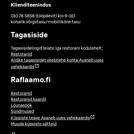
Klienditeenindus
010 76 5858 (tööpäeviti klo 9-16)
kohalik võrgutasu/mobiilikõne tasu
Tagasiside
Tagasisidelingid leiate iga restorani kodulehelt:
Restoranid
Andke tagasisidet veebilehe kohta
Avaneb uues
vahekaardis
Raflaamo.fi
Restoranid
Restoranid kaardil
Lõunasöök
Sündmused
Küpsiste teave
Avaneb uues vahekaardis
Muuda küpsiste sätteid