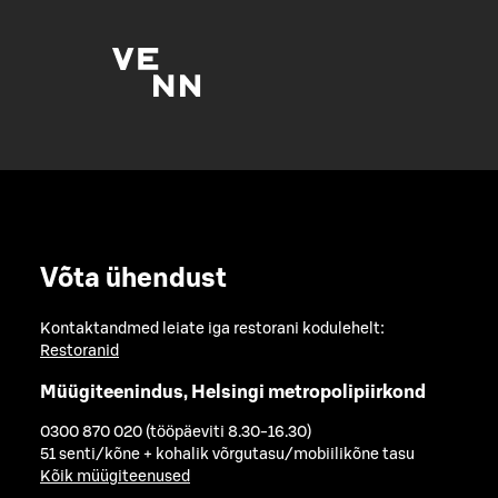
Võta ühendust
Kontaktandmed leiate iga restorani kodulehelt:
Restoranid
Müügiteenindus, Helsingi metropolipiirkond
0300 870 020 (tööpäeviti 8.30-16.30)
51 senti/kõne + kohalik võrgutasu/mobiilikõne tasu
Kõik müügiteenused