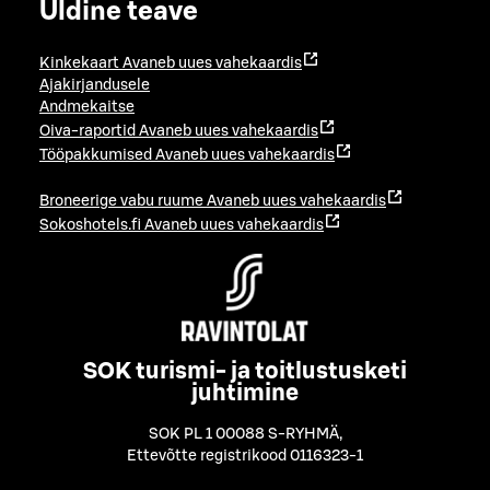
Üldine teave
Kinkekaart
Avaneb uues vahekaardis
Ajakirjandusele
Andmekaitse
Oiva-raportid
Avaneb uues vahekaardis
Tööpakkumised
Avaneb uues vahekaardis
Broneerige vabu ruume
Avaneb uues vahekaardis
Sokoshotels.fi
Avaneb uues vahekaardis
SOK turismi- ja toitlustusketi
juhtimine
SOK PL 1 00088 S-RYHMÄ
,
Ettevõtte registrikood 0116323-1