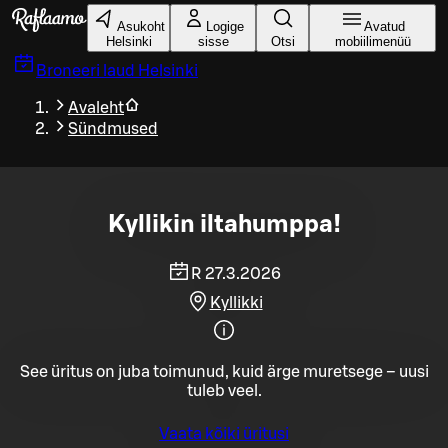
Liigu peamise sisu juurde
Asukoht
Logige
Avatud
Helsinki
sisse
Otsi
mobiilimenüü
Broneeri laud
Helsinki
Avaleht
Sündmused
Kyllikin iltahumppa!
R 27.3.2026
Kyllikki
See üritus on juba toimunud, kuid ärge muretsege – uusi
tuleb veel.
Vaata kõiki üritusi