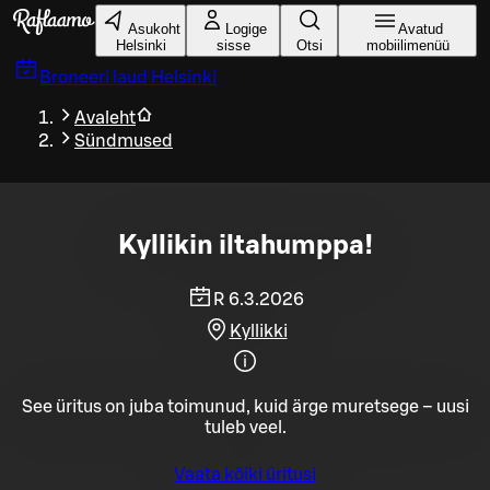
Liigu peamise sisu juurde
Asukoht
Logige
Avatud
Helsinki
sisse
Otsi
mobiilimenüü
Broneeri laud
Helsinki
Avaleht
Sündmused
Kyllikin iltahumppa!
R 6.3.2026
Kyllikki
See üritus on juba toimunud, kuid ärge muretsege – uusi
tuleb veel.
Vaata kõiki üritusi