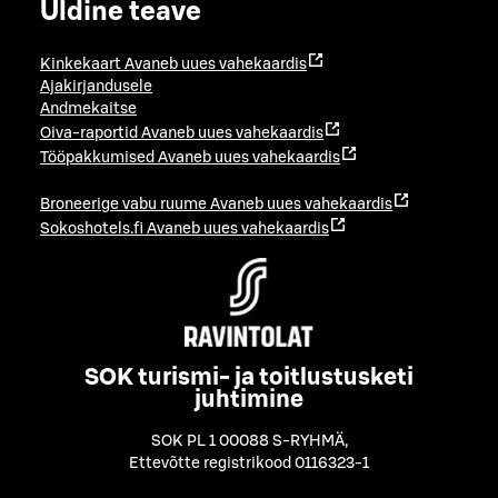
Üldine teave
Kinkekaart
Avaneb uues vahekaardis
Ajakirjandusele
Andmekaitse
Oiva-raportid
Avaneb uues vahekaardis
Tööpakkumised
Avaneb uues vahekaardis
Broneerige vabu ruume
Avaneb uues vahekaardis
Sokoshotels.fi
Avaneb uues vahekaardis
SOK turismi- ja toitlustusketi
juhtimine
SOK PL 1 00088 S-RYHMÄ
,
Ettevõtte registrikood 0116323-1