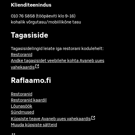
Klienditeenindus
010 76 5858 (tööpäeviti klo 9-16)
kohalik võrgutasu/mobiilikõne tasu
Tagasiside
Tagasisidelingid leiate iga restorani kodulehelt:
Restoranid
Andke tagasisidet veebilehe kohta
Avaneb uues
vahekaardis
Raflaamo.fi
Restoranid
Restoranid kaardil
Lõunasöök
Sündmused
Küpsiste teave
Avaneb uues vahekaardis
Muuda küpsiste sätteid