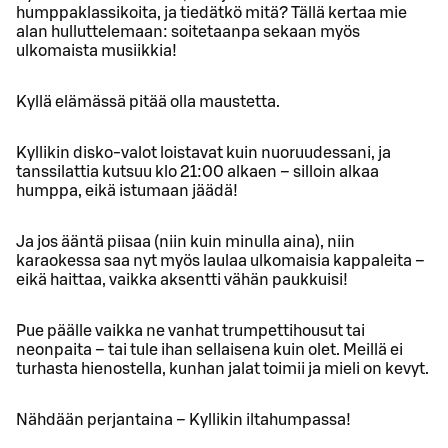
humppaklassikoita, ja tiedätkö mitä? Tällä kertaa mie
alan hulluttelemaan: soitetaanpa sekaan myös
ulkomaista musiikkia!
Kyllä elämässä pitää olla maustetta.
Kyllikin disko-valot loistavat kuin nuoruudessani, ja
tanssilattia kutsuu klo 21:00 alkaen – silloin alkaa
humppa, eikä istumaan jäädä!
Ja jos ääntä piisaa (niin kuin minulla aina), niin
karaokessa saa nyt myös laulaa ulkomaisia kappaleita –
eikä haittaa, vaikka aksentti vähän paukkuisi!
Pue päälle vaikka ne vanhat trumpettihousut tai
neonpaita – tai tule ihan sellaisena kuin olet. Meillä ei
turhasta hienostella, kunhan jalat toimii ja mieli on kevyt.
Nähdään perjantaina – Kyllikin iltahumpassa!