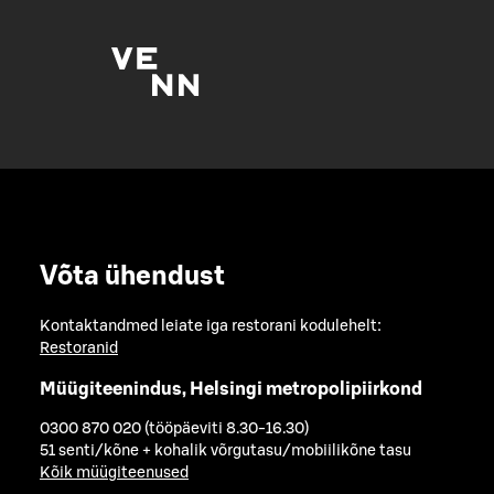
Võta ühendust
Kontaktandmed leiate iga restorani kodulehelt:
Restoranid
Müügiteenindus, Helsingi metropolipiirkond
0300 870 020 (tööpäeviti 8.30-16.30)
51 senti/kõne + kohalik võrgutasu/mobiilikõne tasu
Kõik müügiteenused