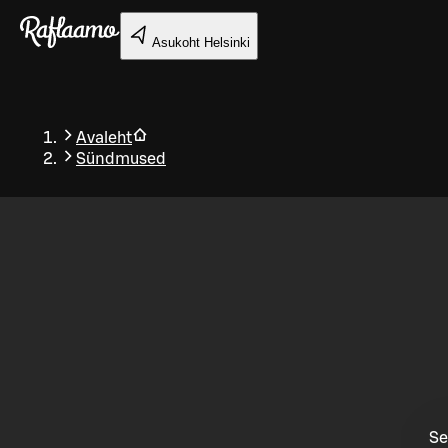
Liigu peamise sisu juurde
Asukoht
Helsinki
Avaleht
Sündmused
Tagasi
Se