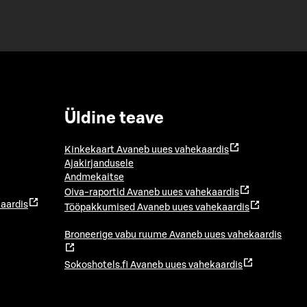
Üldine teave
Kinkekaart
Avaneb uues vahekaardis
Ajakirjandusele
Andmekaitse
Oiva-raportid
Avaneb uues vahekaardis
aardis
Tööpakkumised
Avaneb uues vahekaardis
Broneerige vabu ruume
Avaneb uues vahekaardis
Sokoshotels.fi
Avaneb uues vahekaardis