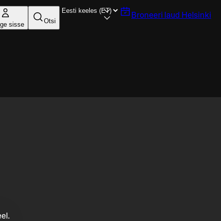
Broneeri laud
Helsinki
Otsi
ige sisse
el.