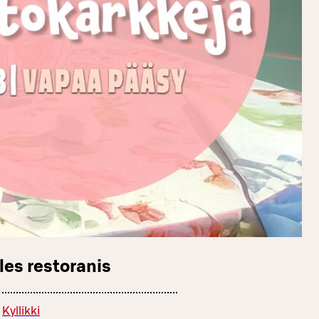
les restoranis
Kyllikki