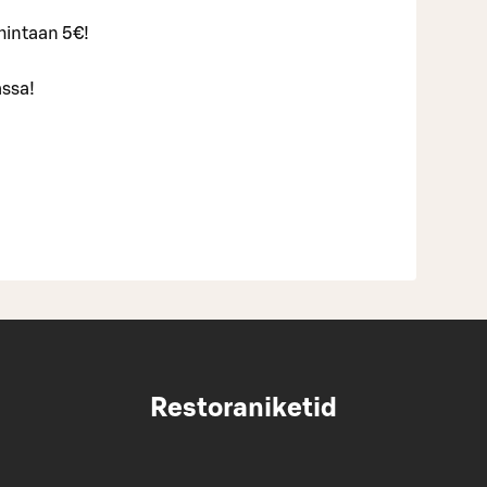
hintaan 5€!
assa!
Restoraniketid