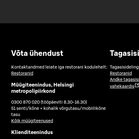
Võta ühendust
Tagasis
Kontaktandmed leiate iga restorani kodulehelt:
Tagasisideling
Restoranid
Restoranid
Andke tagasis
Müügiteenindus, Helsingi
vahekaardis
metropolipiirkond
0300 870 020 (tööpäeviti 8.30-16.30)
51 senti/kõne + kohalik võrgutasu/mobiilikõne
tasu
Kõik müügiteenused
Klienditeenindus