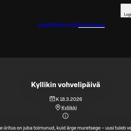
Log
Avaleht
Restoranid
Sündmused
Kyllikin vohvelipäivä
K 18.3.2026
Kyllikki
e üritus on juba toimunud, kuid ärge muretsege – uusi tuleb ve