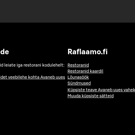
ide
Raflaamo.fi
id leiate iga restorani kodulehelt:
Restoranid
Restoranid kaardil
idet veebilehe kohta
Avaneb uues
Lõunasöök
Sündmused
Küpsiste teave
Avaneb uues vahek
Muuda küpsiste sätteid