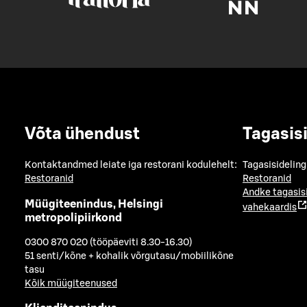
Võta ühendust
Tagasis
Kontaktandmed leiate iga restorani kodulehelt:
Tagasisideling
Restoranid
Restoranid
Andke tagasis
Müügiteenindus, Helsingi
vahekaardis
metropolipiirkond
0300 870 020 (tööpäeviti 8.30-16.30)
51 senti/kõne + kohalik võrgutasu/mobiilikõne
tasu
Kõik müügiteenused