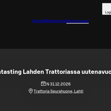
Log
Avaleht
Restoranid
Sündmused
asting Lahden Trattoriassa uutenavuo
N 31.12.2026
Trattoria Seurahuone, Lahti