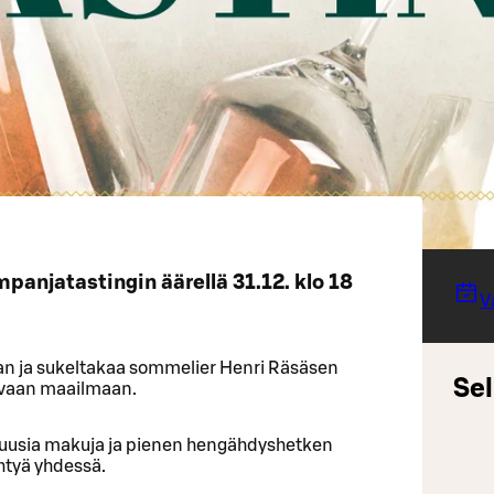
panjatastingin äärellä 31.12. klo 18
V
n ja sukeltakaa sommelier Henri Räsäsen
Sel
ovaan maailmaan.
, uusia makuja ja pienen hengähdyshetken
htyä yhdessä.