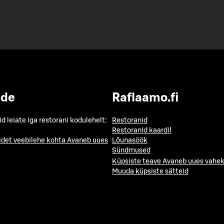
ide
Raflaamo.fi
id leiate iga restorani kodulehelt:
Restoranid
Restoranid kaardil
idet veebilehe kohta
Avaneb uues
Lõunasöök
Sündmused
Küpsiste teave
Avaneb uues vahek
Muuda küpsiste sätteid