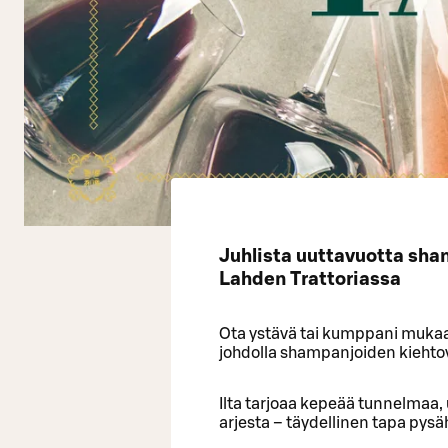
Juhlista uuttavuotta sham
Lahden Trattoriassa
Ota ystävä tai kumppani mukaa
johdolla shampanjoiden kieht
Ilta tarjoaa kepeää tunnelmaa
arjesta – täydellinen tapa pysä