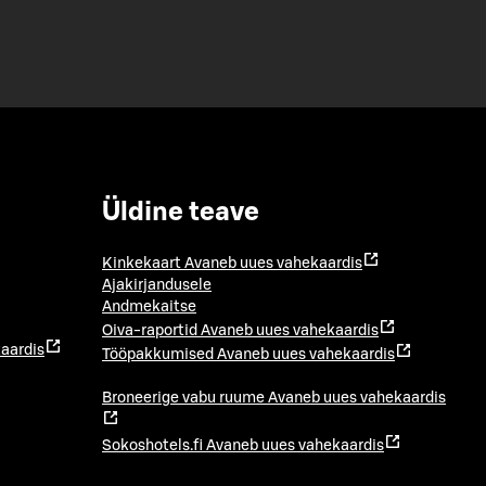
Üldine teave
Kinkekaart
Avaneb uues vahekaardis
Ajakirjandusele
Andmekaitse
Oiva-raportid
Avaneb uues vahekaardis
aardis
Tööpakkumised
Avaneb uues vahekaardis
Broneerige vabu ruume
Avaneb uues vahekaardis
Sokoshotels.fi
Avaneb uues vahekaardis