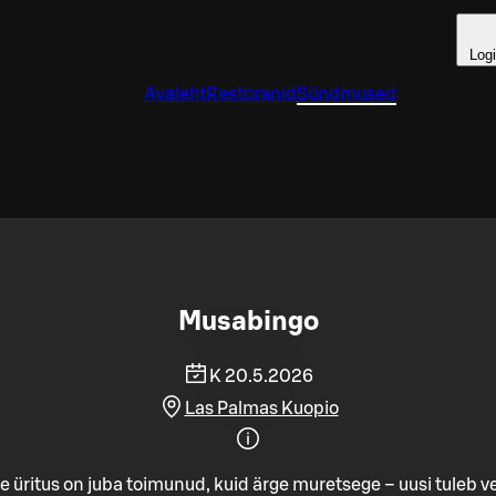
Log
Avaleht
Restoranid
Sündmused
Musabingo
K 20.5.2026
Las Palmas Kuopio
e üritus on juba toimunud, kuid ärge muretsege – uusi tuleb ve