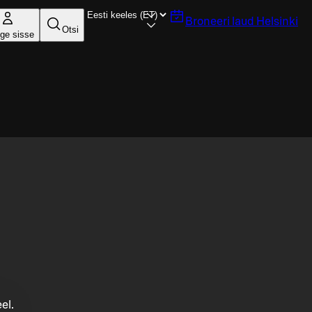
Broneeri laud
Helsinki
Otsi
ige sisse
el.