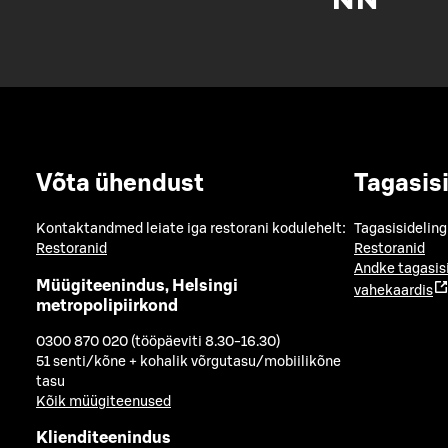
Võta ühendust
Tagasis
Kontaktandmed leiate iga restorani kodulehelt:
Tagasisideling
Restoranid
Restoranid
Andke tagasis
Müügiteenindus, Helsingi
vahekaardis
metropolipiirkond
0300 870 020 (tööpäeviti 8.30-16.30)
51 senti/kõne + kohalik võrgutasu/mobiilikõne
tasu
Kõik müügiteenused
Klienditeenindus