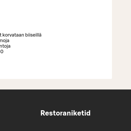
korvataan biiseillä
emoja
intoja
00
Restoraniketid