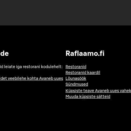
ide
Raflaamo.fi
id leiate iga restorani kodulehelt:
Restoranid
Restoranid kaardil
idet veebilehe kohta
Avaneb uues
Lõunasöök
Sündmused
Küpsiste teave
Avaneb uues vahek
Muuda küpsiste sätteid