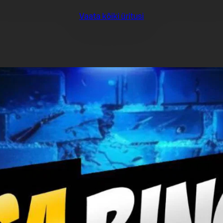
Vaata kõiki üritusi