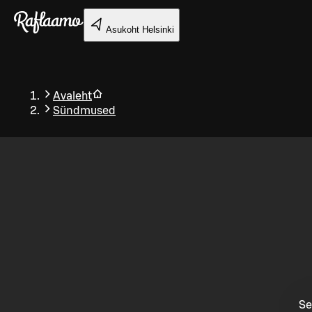
Liigu peamise sisu juurde
Asukoht
Helsinki
Avaleht
Sündmused
Tagasi
Se