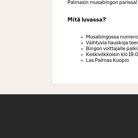
Palmasin musabingon parissa!
Mitä luvassa?
Musabingossa numerot 
Vaihtuvia hauskoja te
Bingon voittajalle palk
Keskiviikkoisin klo 19.
Las Palmas Kuopio