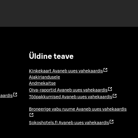
Üldine teave
Kinkekaart
Avaneb uues vahekaardis
Ajakirjandusele
Andmekaitse
Oiva-raportid
Avaneb uues vahekaardis
aardis
Tööpakkumised
Avaneb uues vahekaardis
Broneerige vabu ruume
Avaneb uues vahekaardis
Sokoshotels.fi
Avaneb uues vahekaardis