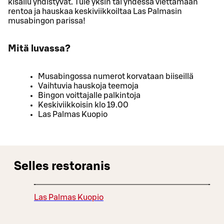
kisailu yhdistyvät. Tule yksin tai yhdessä viettämään
rentoa ja hauskaa keskiviikkoiltaa Las Palmasin
musabingon parissa!
Mitä luvassa?
Musabingossa numerot korvataan biiseillä
Vaihtuvia hauskoja teemoja
Bingon voittajalle palkintoja
Keskiviikkoisin klo 19.00
Las Palmas Kuopio
Selles restoranis
Las Palmas Kuopio