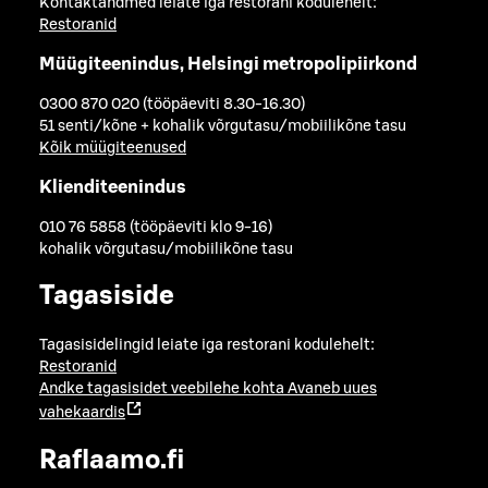
Kontaktandmed leiate iga restorani kodulehelt:
Restoranid
Müügiteenindus, Helsingi metropolipiirkond
0300 870 020 (tööpäeviti 8.30-16.30)
51 senti/kõne + kohalik võrgutasu/mobiilikõne tasu
Kõik müügiteenused
Klienditeenindus
010 76 5858 (tööpäeviti klo 9-16)
kohalik võrgutasu/mobiilikõne tasu
Tagasiside
Tagasisidelingid leiate iga restorani kodulehelt:
Restoranid
Andke tagasisidet veebilehe kohta
Avaneb uues
vahekaardis
Raflaamo.fi