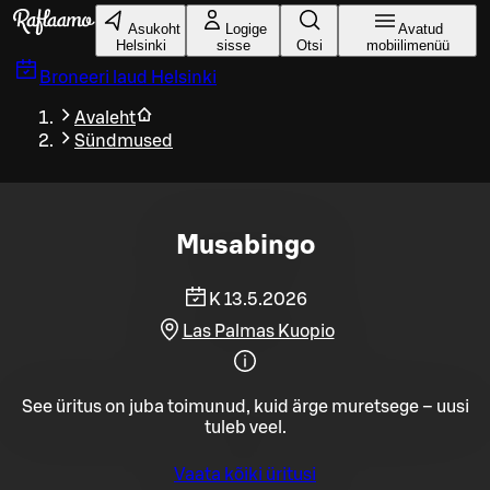
Liigu peamise sisu juurde
Asukoht
Logige
Avatud
Helsinki
sisse
Otsi
mobiilimenüü
Broneeri laud
Helsinki
Avaleht
Sündmused
Musabingo
K 13.5.2026
Las Palmas Kuopio
See üritus on juba toimunud, kuid ärge muretsege – uusi
tuleb veel.
Vaata kõiki üritusi