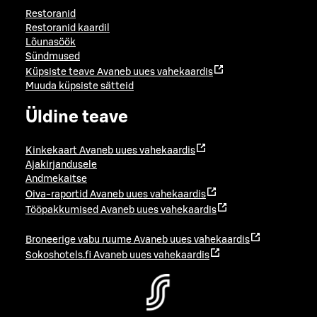
Restoranid
Restoranid kaardil
Lõunasöök
Sündmused
Küpsiste teave
Avaneb uues vahekaardis
Muuda küpsiste sätteid
Üldine teave
Kinkekaart
Avaneb uues vahekaardis
Ajakirjandusele
Andmekaitse
Oiva-raportid
Avaneb uues vahekaardis
Tööpakkumised
Avaneb uues vahekaardis
Broneerige vabu ruume
Avaneb uues vahekaardis
Sokoshotels.fi
Avaneb uues vahekaardis