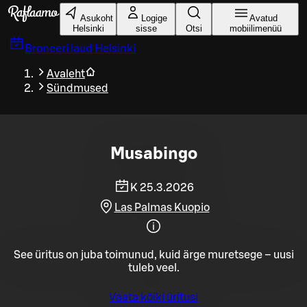
Liigu peamise sisu juurde
Asukoht
Logige
Avatud
Helsinki
sisse
Otsi
mobiilimenüü
Broneeri laud
Helsinki
Avaleht
Sündmused
Musabingo
K 25.3.2026
Las Palmas Kuopio
See üritus on juba toimunud, kuid ärge muretsege – uusi
tuleb veel.
Vaata kõiki üritusi