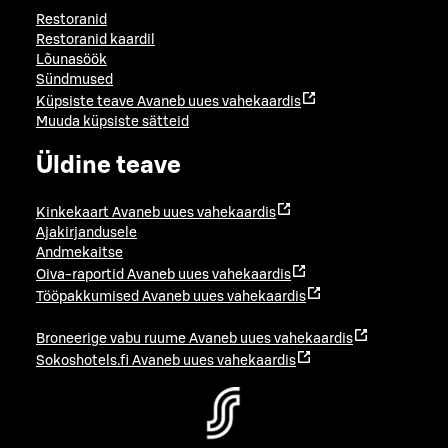
Restoranid
Restoranid kaardil
Lõunasöök
Sündmused
Küpsiste teave
Avaneb uues vahekaardis
Muuda küpsiste sätteid
Üldine teave
Kinkekaart
Avaneb uues vahekaardis
Ajakirjandusele
Andmekaitse
Oiva-raportid
Avaneb uues vahekaardis
Tööpakkumised
Avaneb uues vahekaardis
Broneerige vabu ruume
Avaneb uues vahekaardis
Sokoshotels.fi
Avaneb uues vahekaardis