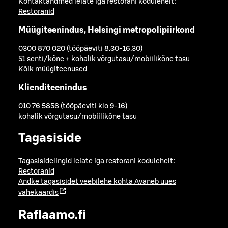
Kontaktandmed leiate iga restorani kodulehelt:
Restoranid
Müügiteenindus, Helsingi metropolipiirkond
0300 870 020 (tööpäeviti 8.30-16.30)
51 senti/kõne + kohalik võrgutasu/mobiilikõne tasu
Kõik müügiteenused
Klienditeenindus
010 76 5858 (tööpäeviti klo 9-16)
kohalik võrgutasu/mobiilikõne tasu
Tagasiside
Tagasisidelingid leiate iga restorani kodulehelt:
Restoranid
Andke tagasisidet veebilehe kohta
Avaneb uues
vahekaardis
Raflaamo.fi