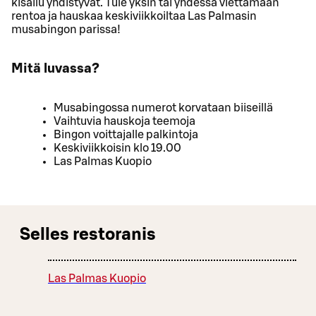
kisailu yhdistyvät. Tule yksin tai yhdessä viettämään
rentoa ja hauskaa keskiviikkoiltaa Las Palmasin
musabingon parissa!
Mitä luvassa?
Musabingossa numerot korvataan biiseillä
Vaihtuvia hauskoja teemoja
Bingon voittajalle palkintoja
Keskiviikkoisin klo 19.00
Las Palmas Kuopio
Selles restoranis
Las Palmas Kuopio