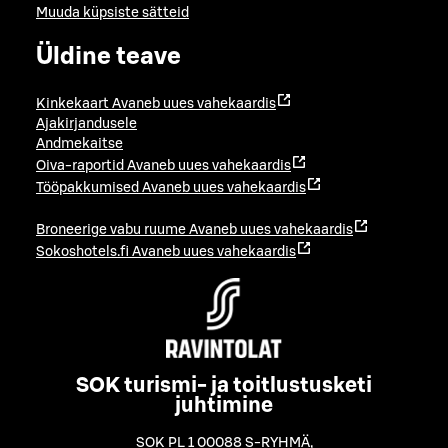
Muuda küpsiste sätteid
Üldine teave
Kinkekaart
Avaneb uues vahekaardis
Ajakirjandusele
Andmekaitse
Oiva-raportid
Avaneb uues vahekaardis
Tööpakkumised
Avaneb uues vahekaardis
Broneerige vabu ruume
Avaneb uues vahekaardis
Sokoshotels.fi
Avaneb uues vahekaardis
SOK turismi- ja toitlustusketi
juhtimine
SOK PL 1 00088 S-RYHMÄ
,