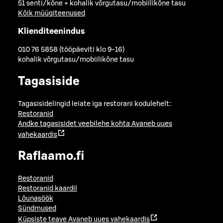
51 senti/kõne + kohalik võrgutasu/mobiilikõne tasu
Kõik müügiteenused
Klienditeenindus
010 76 5858 (tööpäeviti klo 9-16)
kohalik võrgutasu/mobiilikõne tasu
Tagasiside
Tagasisidelingid leiate iga restorani kodulehelt:
Restoranid
Andke tagasisidet veebilehe kohta
Avaneb uues
vahekaardis
Raflaamo.fi
Restoranid
Restoranid kaardil
Lõunasöök
Sündmused
Küpsiste teave
Avaneb uues vahekaardis