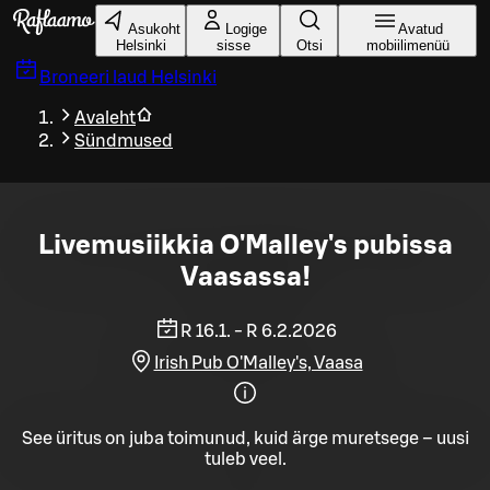
Liigu peamise sisu juurde
Asukoht
Logige
Avatud
Helsinki
sisse
Otsi
mobiilimenüü
Broneeri laud
Helsinki
Avaleht
Sündmused
Livemusiikkia O'Malley's pubissa
Vaasassa!
R 16.1. - R 6.2.2026
Irish Pub O'Malley's, Vaasa
See üritus on juba toimunud, kuid ärge muretsege – uusi
tuleb veel.