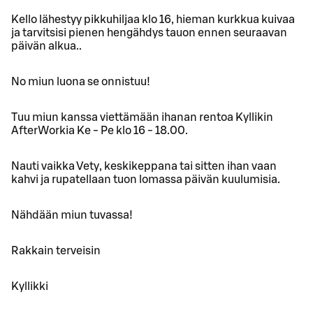
Kello lähestyy pikkuhiljaa klo 16, hieman kurkkua kuivaa
ja tarvitsisi pienen hengähdys tauon ennen seuraavan
päivän alkua..
No miun luona se onnistuu!
Tuu miun kanssa viettämään ihanan rentoa Kyllikin
AfterWorkia Ke - Pe klo 16 - 18.00.
Nauti vaikka Vety, keskikeppana tai sitten ihan vaan
kahvi ja rupatellaan tuon lomassa päivän kuulumisia.
Nähdään miun tuvassa!
Rakkain terveisin
Kyllikki