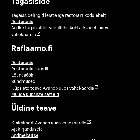
Tagasiside
Tagasisidelingid leiate iga restorani kodulehelt:
Restoranid
Andke tagasisidet veebilehe kohta
Avaneb uues
vahekaardis
Raflaamo.fi
Restoranid
Restoranid kaardil
Lõunasöök
Sündmused
Küpsiste teave
Avaneb uues vahekaardis
Muuda küpsiste sätteid
Üldine teave
Kinkekaart
Avaneb uues vahekaardis
Ajakirjandusele
Andmekaitse