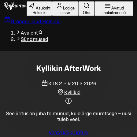
Liigu peamise sisu juurde
Asukoht
Logige
Avatud
Helsinki
sisse
Otsi
mobiilimenüü
Broneeri laud
Helsinki
Avaleht
Sündmused
Kyllikin AfterWork
K 18.2. - R 20.2.2026
Kyllikki
See üritus on juba toimunud, kuid ärge muretsege – uusi
tuleb veel.
Vaata kõiki üritusi