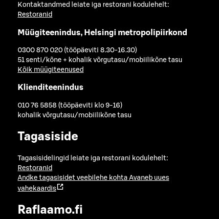
Kontaktandmed leiate iga restorani kodulehelt:
Restoranid
Müügiteenindus, Helsingi metropolipiirkond
0300 870 020 (tööpäeviti 8.30-16.30)
51 senti/kõne + kohalik võrgutasu/mobiilikõne tasu
Kõik müügiteenused
Klienditeenindus
010 76 5858 (tööpäeviti klo 9-16)
kohalik võrgutasu/mobiilikõne tasu
Tagasiside
Tagasisidelingid leiate iga restorani kodulehelt:
Restoranid
Andke tagasisidet veebilehe kohta
Avaneb uues
vahekaardis
Raflaamo.fi