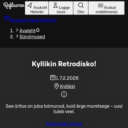
Liigu peamise sisu juurde
Asukoht
Logige
Avatud
Helsinki
sisse
Otsi
mobiilimenüü
Broneeri laud
Helsinki
Avaleht
Sündmused
Kyllikin Retrodisko!
L 7.2.2026
Kyllikki
See üritus on juba toimunud, kuid ärge muretsege – uusi
tuleb veel.
Vaata kõiki üritusi