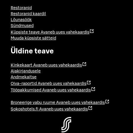
Restoranid
Restoranid kaardil
Lõunasöök
Sündmused
Küpsiste teave
Avaneb uues vahekaardis
Muuda küpsiste sätteid
Üldine teave
Kinkekaart
Avaneb uues vahekaardis
Ajakirjandusele
Andmekaitse
Oiva-raportid
Avaneb uues vahekaardis
Tööpakkumised
Avaneb uues vahekaardis
Broneerige vabu ruume
Avaneb uues vahekaardis
Sokoshotels.fi
Avaneb uues vahekaardis