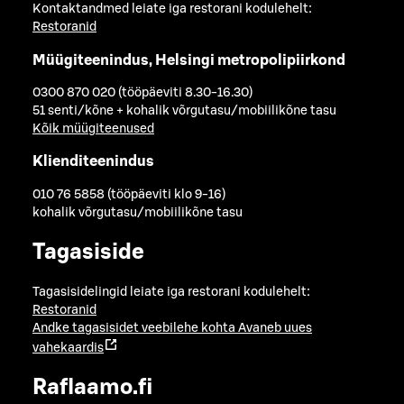
Kontaktandmed leiate iga restorani kodulehelt:
Restoranid
Müügiteenindus, Helsingi metropolipiirkond
0300 870 020 (tööpäeviti 8.30-16.30)
51 senti/kõne + kohalik võrgutasu/mobiilikõne tasu
Kõik müügiteenused
Klienditeenindus
010 76 5858 (tööpäeviti klo 9-16)
kohalik võrgutasu/mobiilikõne tasu
Tagasiside
Tagasisidelingid leiate iga restorani kodulehelt:
Restoranid
Andke tagasisidet veebilehe kohta
Avaneb uues
vahekaardis
Raflaamo.fi