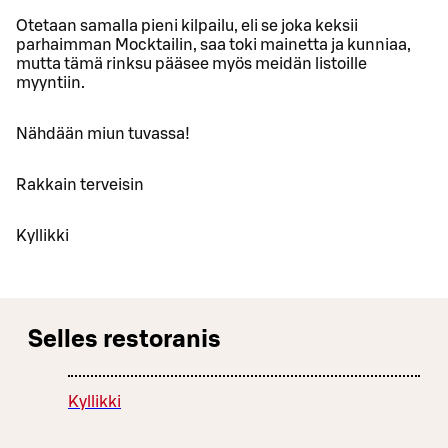
Otetaan samalla pieni kilpailu, eli se joka keksii
parhaimman Mocktailin, saa toki mainetta ja kunniaa,
mutta tämä rinksu pääsee myös meidän listoille
myyntiin.
Nähdään miun tuvassa!
Rakkain terveisin
Kyllikki
Selles restoranis
Kyllikki