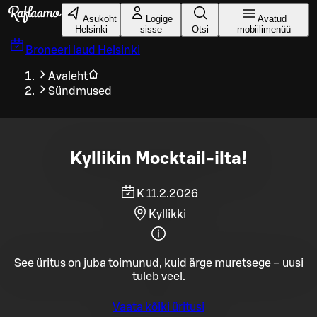
Liigu peamise sisu juurde
Asukoht
Logige
Avatud
Helsinki
sisse
Otsi
mobiilimenüü
Broneeri laud
Helsinki
Avaleht
Sündmused
Kyllikin Mocktail-ilta!
K 11.2.2026
Kyllikki
See üritus on juba toimunud, kuid ärge muretsege – uusi
tuleb veel.
Vaata kõiki üritusi