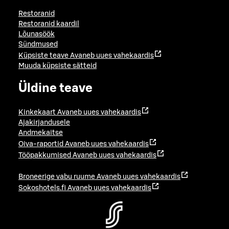
Restoranid
Restoranid kaardil
Lõunasöök
Sündmused
Küpsiste teave
Avaneb uues vahekaardis
Muuda küpsiste sätteid
Üldine teave
Kinkekaart
Avaneb uues vahekaardis
Ajakirjandusele
Andmekaitse
Oiva-raportid
Avaneb uues vahekaardis
Tööpakkumised
Avaneb uues vahekaardis
Broneerige vabu ruume
Avaneb uues vahekaardis
Sokoshotels.fi
Avaneb uues vahekaardis