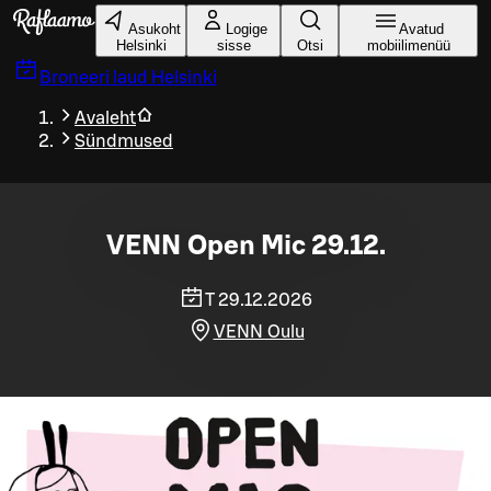
Liigu peamise sisu juurde
Asukoht
Logige
Avatud
Helsinki
sisse
Otsi
mobiilimenüü
Broneeri laud
Helsinki
Avaleht
Sündmused
VENN Open Mic 29.12.
T 29.12.2026
VENN Oulu