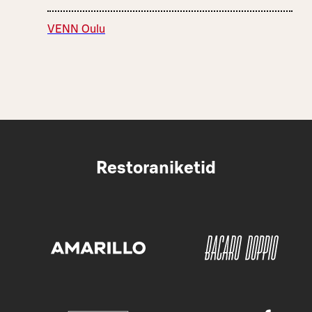
VENN Oulu
Restoraniketid