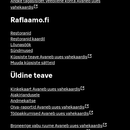
Andke tagasisidet veebilehe kohta
Avaneb uues
vahekaardis
Raflaamo.fi
Restoranid
Restoranid kaardil
Lõunasöök
Sündmused
Küpsiste teave
Avaneb uues vahekaardis
Muuda küpsiste sätteid
Üldine teave
Kinkekaart
Avaneb uues vahekaardis
Ajakirjandusele
Andmekaitse
Oiva-raportid
Avaneb uues vahekaardis
Tööpakkumised
Avaneb uues vahekaardis
Broneerige vabu ruume
Avaneb uues vahekaardis