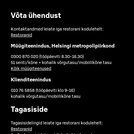
Võta ühendust
Kontaktandmed leiate iga restorani kodulehelt:
Restoranid
Müügiteenindus, Helsingi metropolipiirkond
0300 870 020 (tööpäeviti 8.30-16.30)
51 senti/kõne + kohalik võrgutasu/mobiilikõne tasu
Kõik müügiteenused
Klienditeenindus
010 76 5858 (tööpäeviti klo 9-16)
kohalik võrgutasu/mobiilikõne tasu
Tagasiside
Tagasisidelingid leiate iga restorani kodulehelt:
Restoranid