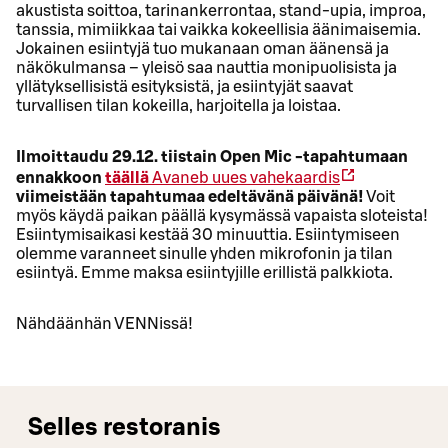
akustista soittoa, tarinankerrontaa, stand-upia, improa,
tanssia, mimiikkaa tai vaikka kokeellisia äänimaisemia.
Jokainen esiintyjä tuo mukanaan oman äänensä ja
näkökulmansa – yleisö saa nauttia monipuolisista ja
yllätyksellisistä esityksistä, ja esiintyjät saavat
turvallisen tilan kokeilla, harjoitella ja loistaa.
Ilmoittaudu 29.12. tiistain Open Mic -tapahtumaan
ennakkoon
täällä
Avaneb uues vahekaardis
viimeistään tapahtumaa edeltävänä päivänä!
Voit
myös käydä paikan päällä kysymässä vapaista sloteista!
Esiintymisaikasi kestää 30 minuuttia. Esiintymiseen
olemme varanneet sinulle yhden mikrofonin ja tilan
esiintyä. Emme maksa esiintyjille erillistä palkkiota.
Nähdäänhän VENNissä!
Selles restoranis