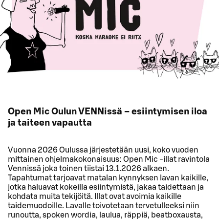
Open Mic Oulun VENNissä – esiintymisen iloa
ja taiteen vapautta
Vuonna 2026 Oulussa järjestetään uusi, koko vuoden
mittainen ohjelmakokonaisuus: Open Mic -illat ravintola
Vennissä joka toinen tiistai 13.1.2026 alkaen.
Tapahtumat tarjoavat matalan kynnyksen lavan kaikille,
jotka haluavat kokeilla esiintymistä, jakaa taidettaan ja
kohdata muita tekijöitä. Illat ovat avoimia kaikille
taidemuodoille. Lavalle toivotetaan tervetulleeksi niin
runoutta, spoken wordia, laulua, räppiä, beatboxausta,