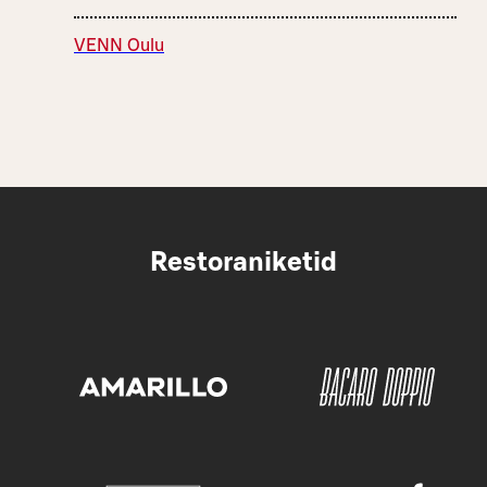
VENN Oulu
Restoraniketid