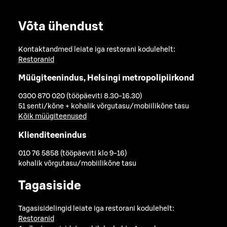
Võta ühendust
Kontaktandmed leiate iga restorani kodulehelt:
Restoranid
Müügiteenindus, Helsingi metropolipiirkond
0300 870 020 (tööpäeviti 8.30-16.30)
51 senti/kõne + kohalik võrgutasu/mobiilikõne tasu
Kõik müügiteenused
Klienditeenindus
010 76 5858 (tööpäeviti klo 9-16)
kohalik võrgutasu/mobiilikõne tasu
Tagasiside
Tagasisidelingid leiate iga restorani kodulehelt:
Restoranid