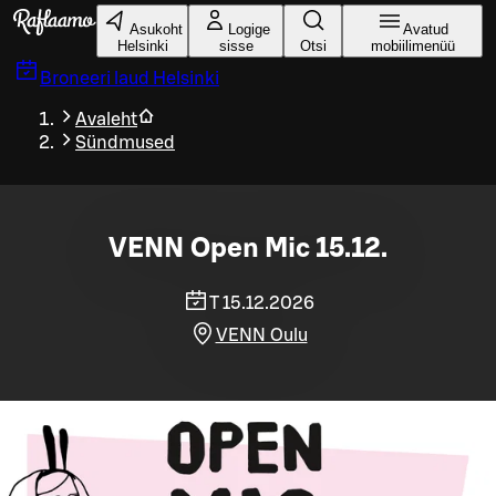
Liigu peamise sisu juurde
Asukoht
Logige
Avatud
Helsinki
sisse
Otsi
mobiilimenüü
Broneeri laud
Helsinki
Avaleht
Sündmused
VENN Open Mic 15.12.
T 15.12.2026
VENN Oulu