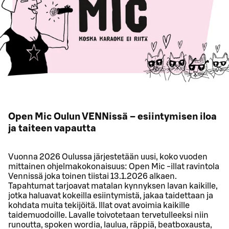
Open Mic Oulun VENNissä – esiintymisen iloa
ja taiteen vapautta
Vuonna 2026 Oulussa järjestetään uusi, koko vuoden
mittainen ohjelmakokonaisuus: Open Mic -illat ravintola
Vennissä joka toinen tiistai 13.1.2026 alkaen.
Tapahtumat tarjoavat matalan kynnyksen lavan kaikille,
jotka haluavat kokeilla esiintymistä, jakaa taidettaan ja
kohdata muita tekijöitä. Illat ovat avoimia kaikille
taidemuodoille. Lavalle toivotetaan tervetulleeksi niin
runoutta, spoken wordia, laulua, räppiä, beatboxausta,