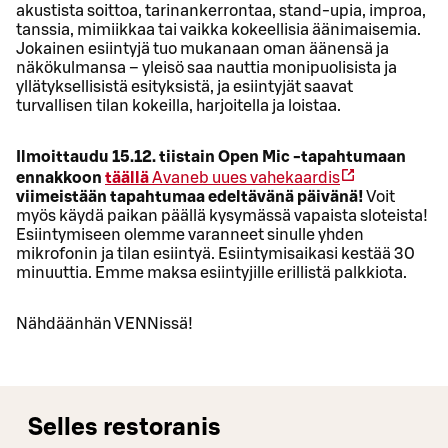
akustista soittoa, tarinankerrontaa, stand-upia, improa,
tanssia, mimiikkaa tai vaikka kokeellisia äänimaisemia.
Jokainen esiintyjä tuo mukanaan oman äänensä ja
näkökulmansa – yleisö saa nauttia monipuolisista ja
yllätyksellisistä esityksistä, ja esiintyjät saavat
turvallisen tilan kokeilla, harjoitella ja loistaa.
Ilmoittaudu 15.12. tiistain Open Mic -tapahtumaan
ennakkoon
täällä
Avaneb uues vahekaardis
viimeistään tapahtumaa edeltävänä päivänä!
Voit
myös käydä paikan päällä kysymässä vapaista sloteista!
Esiintymiseen olemme varanneet sinulle yhden
mikrofonin ja tilan esiintyä. Esiintymisaikasi kestää 30
minuuttia. Emme maksa esiintyjille erillistä palkkiota.
Nähdäänhän VENNissä!
Selles restoranis