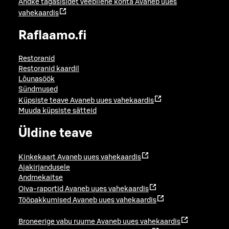
Andke tagasisidet veebilehe kohta
Avaneb uues
vahekaardis
Raflaamo.fi
Restoranid
Restoranid kaardil
Lõunasöök
Sündmused
Küpsiste teave
Avaneb uues vahekaardis
Muuda küpsiste sätteid
Üldine teave
Kinkekaart
Avaneb uues vahekaardis
Ajakirjandusele
Andmekaitse
Oiva-raportid
Avaneb uues vahekaardis
Tööpakkumised
Avaneb uues vahekaardis
Broneerige vabu ruume
Avaneb uues vahekaardis