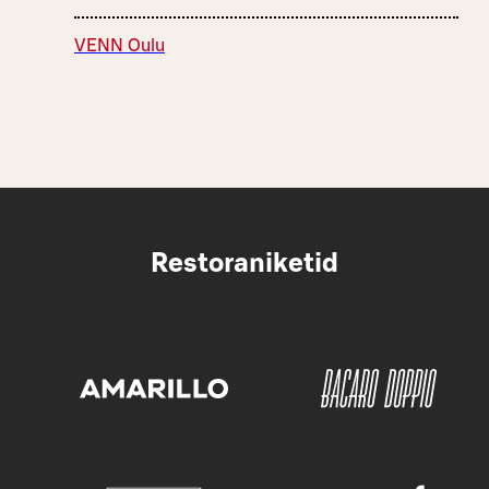
VENN Oulu
Restoraniketid