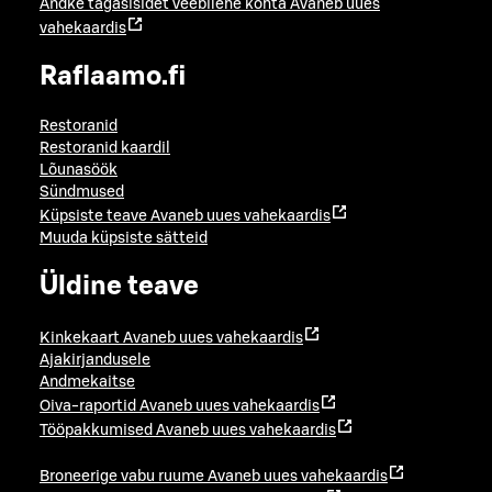
Andke tagasisidet veebilehe kohta
Avaneb uues
vahekaardis
Raflaamo.fi
Restoranid
Restoranid kaardil
Lõunasöök
Sündmused
Küpsiste teave
Avaneb uues vahekaardis
Muuda küpsiste sätteid
Üldine teave
Kinkekaart
Avaneb uues vahekaardis
Ajakirjandusele
Andmekaitse
Oiva-raportid
Avaneb uues vahekaardis
Tööpakkumised
Avaneb uues vahekaardis
Broneerige vabu ruume
Avaneb uues vahekaardis