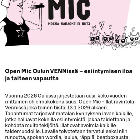
Open Mic Oulun VENNissä – esiintymisen iloa
ja taiteen vapautta
Vuonna 2026 Oulussa järjestetään uusi, koko vuoden
mittainen ohjelmakokonaisuus: Open Mic -illat ravintola
Vennissä joka toinen tiistai 13.1.2026 alkaen.
Tapahtumat tarjoavat matalan kynnyksen lavan kaikille,
jotka haluavat kokeilla esiintymistä, jakaa taidettaan ja
kohdata muita tekijöitä. Illat ovat avoimia kaikille
taidemuodoille. Lavalle toivotetaan tervetulleeksi niin
runoutta, spoken wordia, laulua, räppiä, beatboxausta,