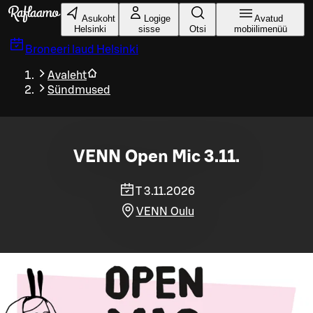
Liigu peamise sisu juurde
Asukoht
Logige
Avatud
Helsinki
sisse
Otsi
mobiilimenüü
Broneeri laud
Helsinki
Avaleht
Sündmused
VENN Open Mic 3.11.
T 3.11.2026
VENN Oulu