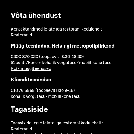
Võta ühendust
Kontaktandmed leiate iga restorani kodulehelt:
Restoranid
Müügiteenindus, Helsingi metropolipiirkond
0300 870 020 (tööpäeviti 8.30-16.30)
51 senti/kõne + kohalik võrgutasu/mobiilikõne tasu
Kõik müügiteenused
Klienditeenindus
010 76 5858 (tööpäeviti klo 9-16)
kohalik võrgutasu/mobiilikõne tasu
Tagasiside
Tagasisidelingid leiate iga restorani kodulehelt:
Restoranid