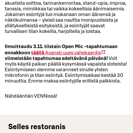
akustista soittoa, tarinankerrontaa, stand-upia, improa,
tanssia, mimiikkaa tai vaikka kokeellisia äänimaisemia.
Jokainen esiintyjä tuo mukanaan oman äänensä ja
näkökulmansa – yleisö saa nauttia monipuolisista ja
yllätyksellisistä esityksistä, ja esiintyjät saavat
turvallisen tilan kokeilla, harjoitella ja loistaa.
Ilmoittaudu 3.11. tiistain Open Mic -tapahtumaan
ennakkoon
täällä
Avaneb uues vahekaardis
viimeistään tapahtumaa edeltävänä päivänä!
Voit
myös käydä paikan päällä kysymässä vapaista sloteista!
Esiintymiseen olemme varanneet sinulle yhden
mikrofonin ja tilan esiintyä. Esiintymisaikasi kestää 30
minuuttia. Emme maksa esiintyjille erillistä palkkiota.
Nähdäänhän VENNissä!
Selles restoranis