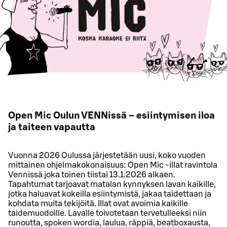
Open Mic Oulun VENNissä – esiintymisen iloa
ja taiteen vapautta
Vuonna 2026 Oulussa järjestetään uusi, koko vuoden
mittainen ohjelmakokonaisuus: Open Mic -illat ravintola
Vennissä joka toinen tiistai 13.1.2026 alkaen.
Tapahtumat tarjoavat matalan kynnyksen lavan kaikille,
jotka haluavat kokeilla esiintymistä, jakaa taidettaan ja
kohdata muita tekijöitä. Illat ovat avoimia kaikille
taidemuodoille. Lavalle toivotetaan tervetulleeksi niin
runoutta, spoken wordia, laulua, räppiä, beatboxausta,