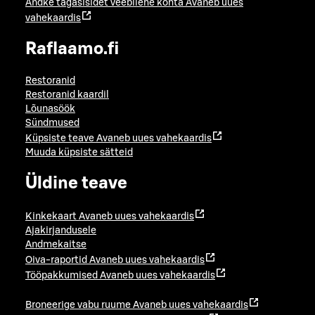
Andke tagasisidet veebilehe kohta
Avaneb uues
vahekaardis
Raflaamo.fi
Restoranid
Restoranid kaardil
Lõunasöök
Sündmused
Küpsiste teave
Avaneb uues vahekaardis
Muuda küpsiste sätteid
Üldine teave
Kinkekaart
Avaneb uues vahekaardis
Ajakirjandusele
Andmekaitse
Oiva-raportid
Avaneb uues vahekaardis
Tööpakkumised
Avaneb uues vahekaardis
Broneerige vabu ruume
Avaneb uues vahekaardis