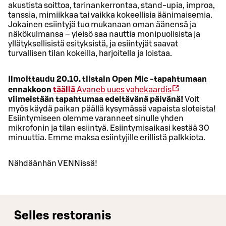
akustista soittoa, tarinankerrontaa, stand-upia, improa,
tanssia, mimiikkaa tai vaikka kokeellisia äänimaisemia.
Jokainen esiintyjä tuo mukanaan oman äänensä ja
näkökulmansa – yleisö saa nauttia monipuolisista ja
yllätyksellisistä esityksistä, ja esiintyjät saavat
turvallisen tilan kokeilla, harjoitella ja loistaa.
Ilmoittaudu 20.10. tiistain Open Mic -tapahtumaan
ennakkoon
täällä
Avaneb uues vahekaardis
viimeistään tapahtumaa edeltävänä päivänä!
Voit
myös käydä paikan päällä kysymässä vapaista sloteista!
Esiintymiseen olemme varanneet sinulle yhden
mikrofonin ja tilan esiintyä. Esiintymisaikasi kestää 30
minuuttia. Emme maksa esiintyjille erillistä palkkiota.
Nähdäänhän VENNissä!
Selles restoranis