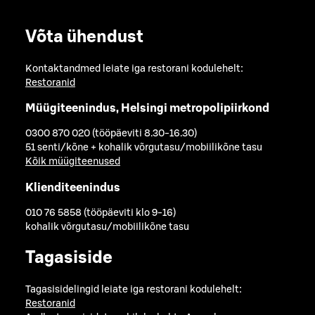
Võta ühendust
Kontaktandmed leiate iga restorani kodulehelt:
Restoranid
Müügiteenindus, Helsingi metropolipiirkond
0300 870 020 (tööpäeviti 8.30-16.30)
51 senti/kõne + kohalik võrgutasu/mobiilikõne tasu
Kõik müügiteenused
Klienditeenindus
010 76 5858 (tööpäeviti klo 9-16)
kohalik võrgutasu/mobiilikõne tasu
Tagasiside
Tagasisidelingid leiate iga restorani kodulehelt:
Restoranid