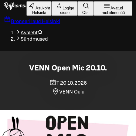
Liigu peamise sisu juurde
Asukoht
Logige
Avatud
Helsinki
sisse
Otsi
mobiilimenüü
Broneeri laud
Helsinki
Avaleht
Sündmused
VENN Open Mic 20.10.
T 20.10.2026
VENN Oulu