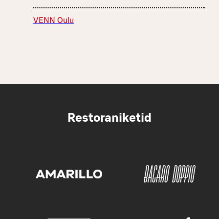
VENN Oulu
Restoraniketid