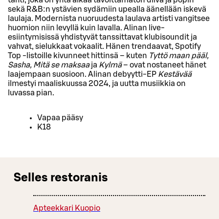
sekä R&B:n ystävien sydämiin upealla äänellään iskevä
laulaja. Modernista nuoruudesta laulava artisti vangitsee
huomion niin levyllä kuin lavalla. Alinan live-
esiintymisissä yhdistyvät tanssittavat klubisoundit ja
vahvat, sielukkaat vokaalit. Hänen trendaavat, Spotify
Top -listoille kivunneet hittinsä – kuten
Tyttö maan pääl,
Sasha, Mitä se maksaa
ja
Kylmä
– ovat nostaneet hänet
laajempaan suosioon. Alinan debyytti-EP
Kestävää
ilmestyi maaliskuussa 2024, ja uutta musiikkia on
luvassa pian.
Vapaa pääsy
K18
Selles restoranis
Apteekkari Kuopio