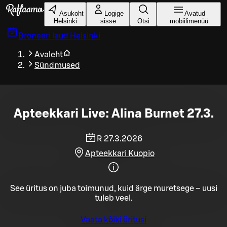
Liigu peamise sisu juurde
Asukoht
Logige
Avatud
Helsinki
sisse
Otsi
mobiilimenüü
Broneeri laud
Helsinki
Avaleht
Sündmused
Apteekkari Live: Alina Burnet 27.3.
R 27.3.2026
Apteekkari Kuopio
See üritus on juba toimunud, kuid ärge muretsege – uusi
tuleb veel.
Vaata kõiki üritusi