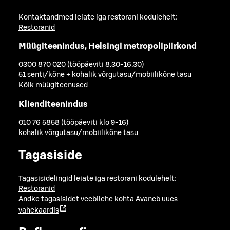
Kontaktandmed leiate iga restorani kodulehelt:
Restoranid
Müügiteenindus, Helsingi metropolipiirkond
0300 870 020 (tööpäeviti 8.30-16.30)
51 senti/kõne + kohalik võrgutasu/mobiilikõne tasu
Kõik müügiteenused
Klienditeenindus
010 76 5858 (tööpäeviti klo 9-16)
kohalik võrgutasu/mobiilikõne tasu
Tagasiside
Tagasisidelingid leiate iga restorani kodulehelt:
Restoranid
Andke tagasisidet veebilehe kohta
Avaneb uues
vahekaardis