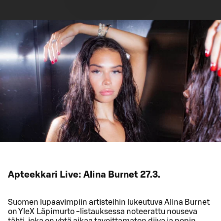
Apteekkari Live: Alina Burnet 27.3.
Suomen lupaavimpiin artisteihin lukeutuva Alina Burnet
on YleX Läpimurto -listauksessa noteerattu nouseva
tähti, joka on yhtä aikaa tavoittamaton diiva ja popin