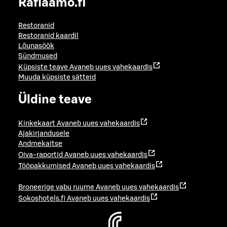
Raflaamo.fi
Restoranid
Restoranid kaardil
Lõunasöök
Sündmused
Küpsiste teave
Avaneb uues vahekaardis
Muuda küpsiste sätteid
Üldine teave
Kinkekaart
Avaneb uues vahekaardis
Ajakirjandusele
Andmekaitse
Oiva-raportid
Avaneb uues vahekaardis
Tööpakkumised
Avaneb uues vahekaardis
Broneerige vabu ruume
Avaneb uues vahekaardis
Sokoshotels.fi
Avaneb uues vahekaardis