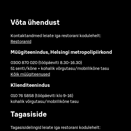
Võta ühendust
Kontaktandmed leiate iga restorani kodulehelt:
Restoranid
Müügiteenindus, Helsingi metropolipiirkond
0300 870 020 (tööpäeviti 8.30-16.30)
51 senti/kõne + kohalik võrgutasu/mobiilikõne tasu
Kõik müügiteenused
Klienditeenindus
010 76 5858 (tööpäeviti klo 9-16)
kohalik võrgutasu/mobiilikõne tasu
Tagasiside
Tagasisidelingid leiate iga restorani kodulehelt: