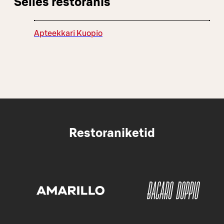
Selles restoranis
Apteekkari Kuopio
Restoraniketid