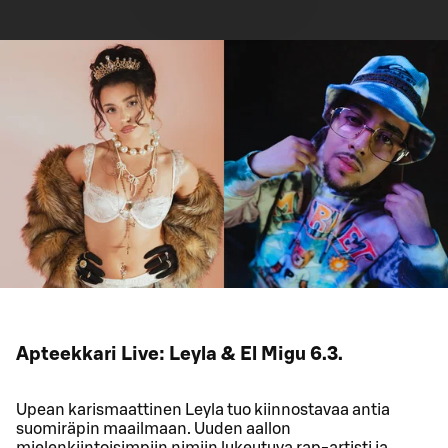
Apteekkari Live: Leyla & El Migu 6.3.
Upean karismaattinen Leyla tuo kiinnostavaa antia
suomiräpin maailmaan. Uuden aallon
mielenkiintoisimpiin nimiin lukeutuva rap-artisti ja