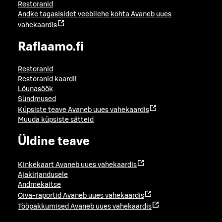
Restoranid
Andke tagasisidet veebilehe kohta
Avaneb uues
vahekaardis
Raflaamo.fi
Restoranid
Restoranid kaardil
Lõunasöök
Sündmused
Küpsiste teave
Avaneb uues vahekaardis
Muuda küpsiste sätteid
Üldine teave
Kinkekaart
Avaneb uues vahekaardis
Ajakirjandusele
Andmekaitse
Oiva-raportid
Avaneb uues vahekaardis
Tööpakkumised
Avaneb uues vahekaardis