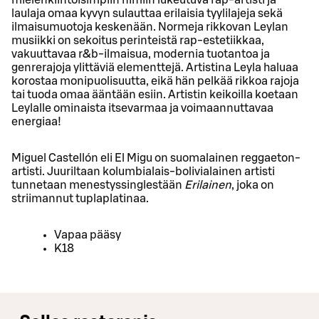
laulaja omaa kyvyn sulauttaa erilaisia tyylilajeja sekä
ilmaisumuotoja keskenään. Normeja rikkovan Leylan
musiikki on sekoitus perinteistä rap-estetiikkaa,
vakuuttavaa r&b-ilmaisua, modernia tuotantoa ja
genrerajoja ylittäviä elementtejä. Artistina Leyla haluaa
korostaa monipuolisuutta, eikä hän pelkää rikkoa rajoja
tai tuoda omaa ääntään esiin. Artistin keikoilla koetaan
Leylalle ominaista itsevarmaa ja voimaannuttavaa
energiaa!
Miguel Castellón eli El Migu on suomalainen reggaeton-
artisti. Juuriltaan kolumbialais-bolivialainen artisti
tunnetaan menestyssinglestään
Erilainen
, joka on
striimannut tuplaplatinaa.
Vapaa pääsy
K18