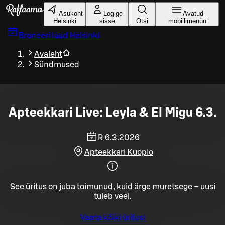
Liigu peamise sisu juurde
Asukoht
Logige
Avatud
Helsinki
sisse
Otsi
mobiilimenüü
Broneeri laud
Helsinki
Avaleht
Sündmused
Apteekkari Live: Leyla & El Migu 6.3.
R 6.3.2026
Apteekkari Kuopio
See üritus on juba toimunud, kuid ärge muretsege – uusi
tuleb veel.
Vaata kõiki üritusi