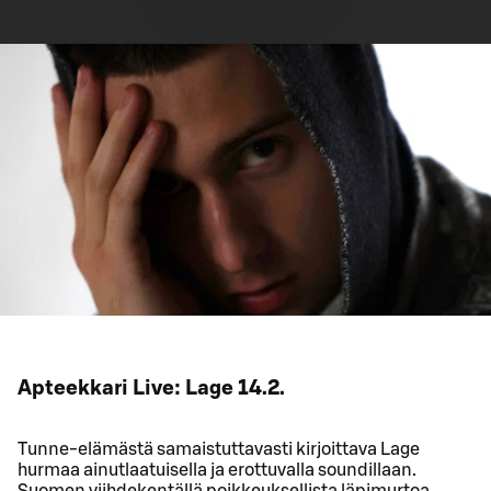
Apteekkari Live: Lage 14.2.
Tunne-elämästä samaistuttavasti kirjoittava Lage
hurmaa ainutlaatuisella ja erottuvalla soundillaan.
Suomen viihdekentällä poikkeuksellista läpimurtoa