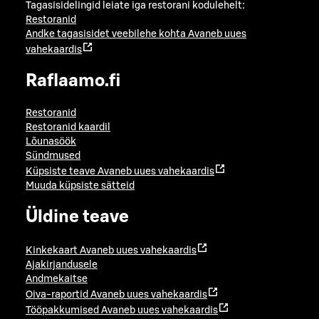
Tagasisidelingid leiate iga restorani kodulehelt:
Restoranid
Andke tagasisidet veebilehe kohta
Avaneb uues
vahekaardis
Raflaamo.fi
Restoranid
Restoranid kaardil
Lõunasöök
Sündmused
Küpsiste teave
Avaneb uues vahekaardis
Muuda küpsiste sätteid
Üldine teave
Kinkekaart
Avaneb uues vahekaardis
Ajakirjandusele
Andmekaitse
Oiva-raportid
Avaneb uues vahekaardis
Tööpakkumised
Avaneb uues vahekaardis