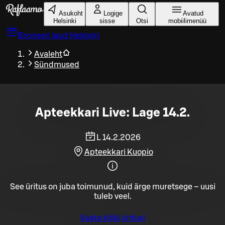
Liigu peamise sisu juurde
Asukoht
Logige
Avatud
Helsinki
sisse
Otsi
mobiilimenüü
Broneeri laud
Helsinki
Avaleht
Sündmused
Apteekkari Live: Lage 14.2.
L 14.2.2026
Apteekkari Kuopio
See üritus on juba toimunud, kuid ärge muretsege – uusi
tuleb veel.
Vaata kõiki üritusi