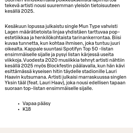
tekevä artisti nousi suuremman yleisön tietoisuuteen
kesällä 2025.
Kesäkuun lopussa julkaistu single Mun Type vahvisti
Lagen määrätietoista linjaa yhdistäen tarttuvaa pop-
estetiikkaa ja henkilökohtaista tarinankerrontaa. Biisi
kuvaa tunnetta, kun kohtaa ihmisen, joka tuntuu juuri
oikealta. Kappale suuntasi Spotifyn Top 50 -listan
ensimmäiselle sijalle ja pysyi listan kärjessä useita
viikkoja. Vuodesta 2020 musiikkia tehnyt artisti nähtiin
kesällä 2025 myös Blockfestin päälavalla, kun hän kävi
esittämässä kyseisen hitin täydelle stadionille Lauri
Haavin kutsumana. Artisti julkaisi marraskuussa singlen
Yksin tääl (feat. Lauri Haav), joka nousi edellisen tapaan
suoraan top-listan ensimmäiselle sijalle.
Vapaa pääsy
K18