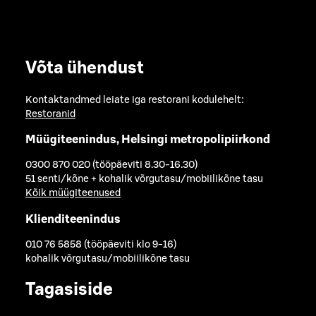
Võta ühendust
Kontaktandmed leiate iga restorani kodulehelt:
Restoranid
Müügiteenindus, Helsingi metropolipiirkond
0300 870 020 (tööpäeviti 8.30-16.30)
51 senti/kõne + kohalik võrgutasu/mobiilikõne tasu
Kõik müügiteenused
Klienditeenindus
010 76 5858 (tööpäeviti klo 9-16)
kohalik võrgutasu/mobiilikõne tasu
Tagasiside