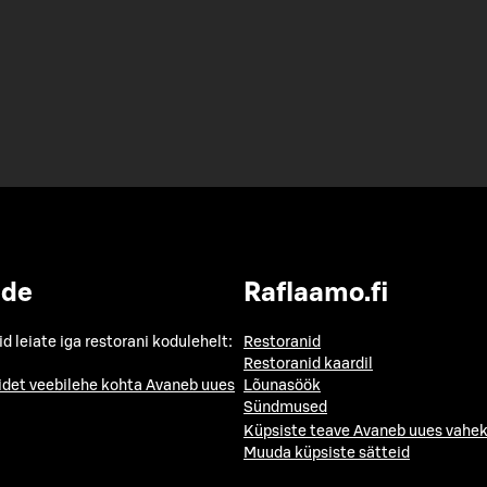
ide
Raflaamo.fi
id leiate iga restorani kodulehelt:
Restoranid
Restoranid kaardil
idet veebilehe kohta
Avaneb uues
Lõunasöök
Sündmused
Küpsiste teave
Avaneb uues vahek
Muuda küpsiste sätteid