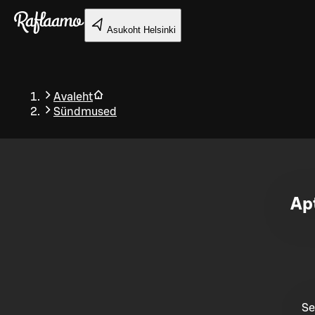
Liigu peamise sisu juurde
Asukoht
Helsinki
Avaleht
Sündmused
Tagasi
Apt
Se