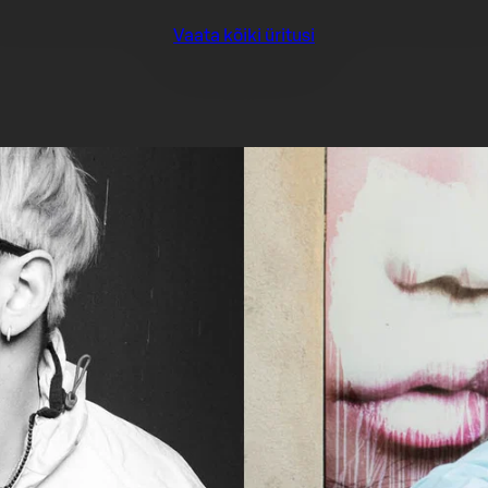
Vaata kõiki üritusi