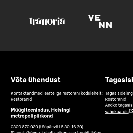
Võta ühendust
Tagasis
Kontaktandmed leiate iga restorani kodulehelt:
Tagasisideling
Restoranid
Restoranid
Andke tagasis
Müügiteenindus, Helsingi
vahekaardis
metropolipiirkond
0300 870 020 (tööpäeviti 8.30-16.30)
51 senti/kõne + kohalik võrgutasu/mobiilikõne