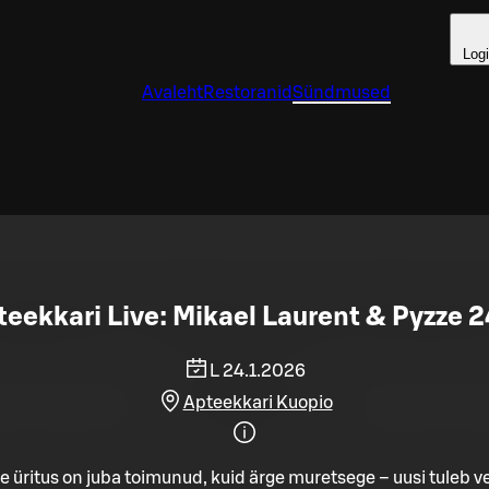
Log
Avaleht
Restoranid
Sündmused
eekkari Live: Mikael Laurent & Pyzze 2
L 24.1.2026
Apteekkari Kuopio
e üritus on juba toimunud, kuid ärge muretsege – uusi tuleb ve