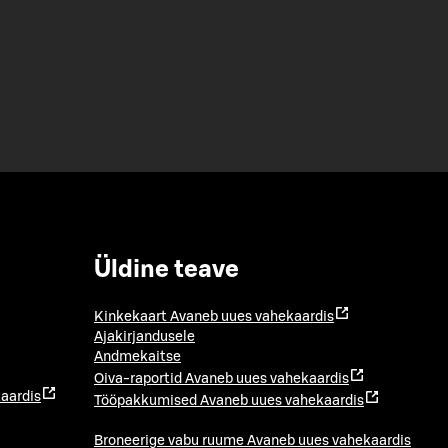
Üldine teave
Kinkekaart
Avaneb uues vahekaardis
Ajakirjandusele
Andmekaitse
Oiva-raportid
Avaneb uues vahekaardis
aardis
Tööpakkumised
Avaneb uues vahekaardis
Broneerige vabu ruume
Avaneb uues vahekaardis