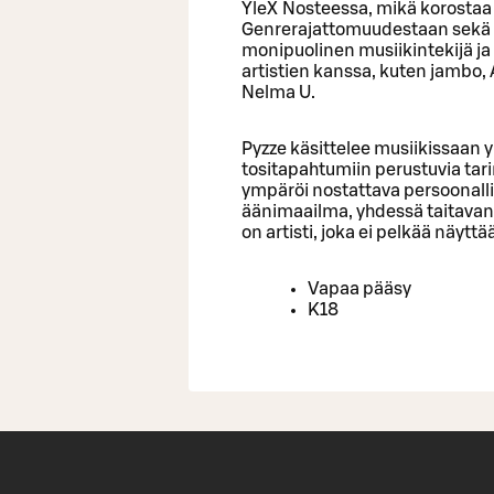
YleX Nosteessa, mikä korostaa 
Genrerajattomuudestaan sekä 
monipuolinen musiikintekijä ja
artistien kanssa, kuten jambo,
Nelma U.
Pyzze käsittelee musiikissaan
tositapahtumiin perustuvia tarin
ympäröi nostattava persoonal
äänimaailma, yhdessä taitava
on artisti, joka ei pelkää näytt
Vapaa pääsy
K18