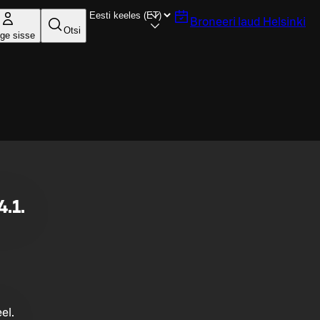
Broneeri laud
Helsinki
Otsi
ige sisse
4.1.
el.