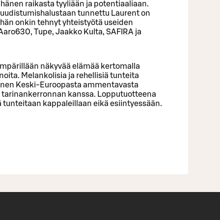
hänen raikasta tyyliään ja potentiaaliaan.
uudistumishalustaan tunnettu Laurent on
 hän onkin tehnyt yhteistyötä useiden
 Aaro630, Tupe, Jaakko Kulta, SAFIRA ja
 ympärillään näkyvää elämää kertomalla
oita. Melankolisia ja rehellisiä tunteita
linen Keski-Euroopasta ammentavasta
n tarinankerronnan kanssa. Lopputuotteena
ää tunteitaan kappaleillaan eikä esiintyessään.