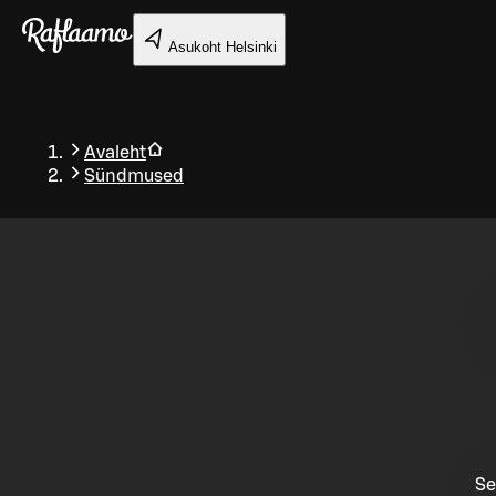
Liigu peamise sisu juurde
Asukoht
Helsinki
Avaleht
Sündmused
Tagasi
Se