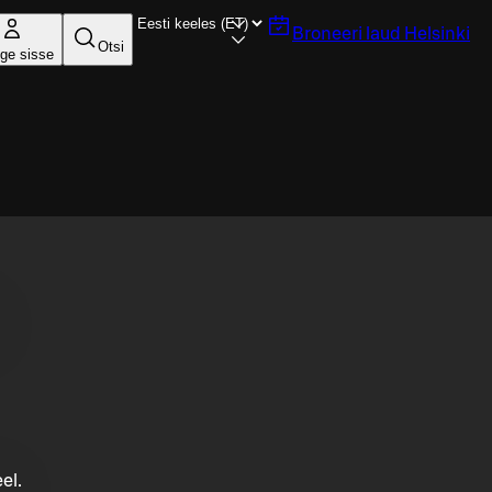
Broneeri laud
Helsinki
Otsi
ige sisse
el.