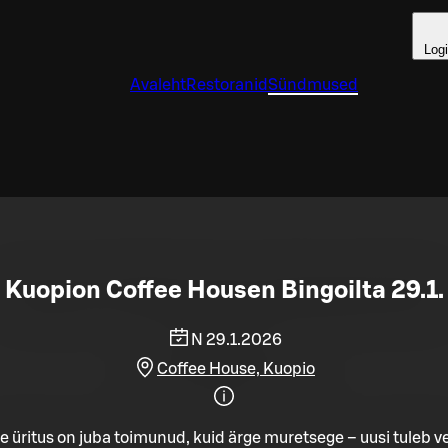
Log
Avaleht
Restoranid
Sündmused
Kuopion Coffee Housen Bingoilta 29.1.
N 29.1.2026
Coffee House, Kuopio
e üritus on juba toimunud, kuid ärge muretsege – uusi tuleb ve