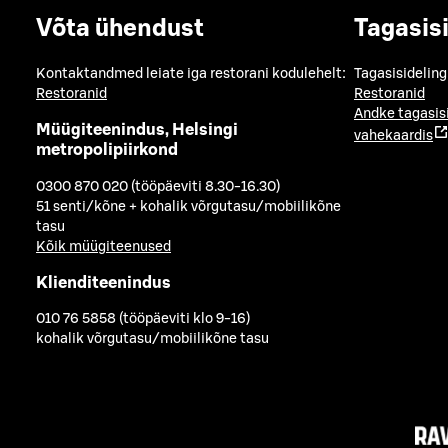
Võta ühendust
Tagasis
Kontaktandmed leiate iga restorani kodulehelt:
Tagasisideling
Restoranid
Restoranid
Andke tagasis
Müügiteenindus, Helsingi
vahekaardis
metropolipiirkond
0300 870 020 (tööpäeviti 8.30-16.30)
51 senti/kõne + kohalik võrgutasu/mobiilikõne
tasu
Kõik müügiteenused
Klienditeenindus
010 76 5858 (tööpäeviti klo 9-16)
kohalik võrgutasu/mobiilikõne tasu