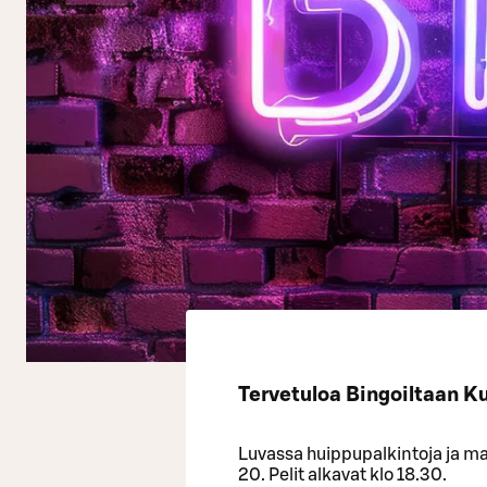
Tervetuloa Bingoiltaan K
Luvassa huippupalkintoja ja mah
20. Pelit alkavat klo 18.30.