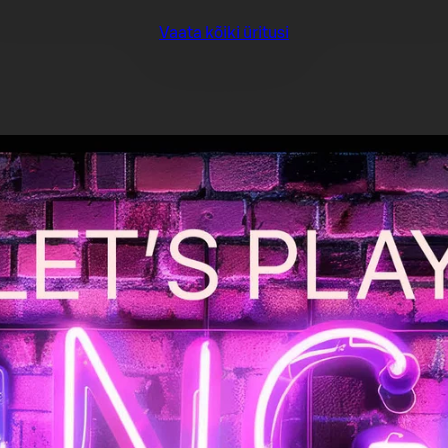
Vaata kõiki üritusi