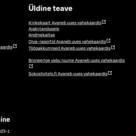
Üldine teave
Kinkekaart
Avaneb uues vahekaardis
Ajakirjandusele
Andmekaitse
Oiva-raportid
Avaneb uues vahekaardis
aardis
Tööpakkumised
Avaneb uues vahekaardis
Broneerige vabu ruume
Avaneb uues vahekaardis
Sokoshotels.fi
Avaneb uues vahekaardis
mine
323-1