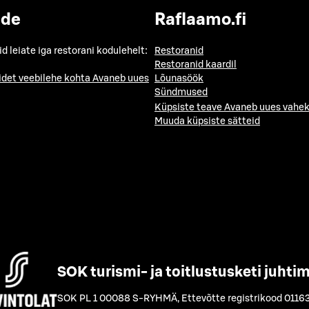
ide
Raflaamo.fi
id leiate iga restorani kodulehelt:
Restoranid
Restoranid kaardil
idet veebilehe kohta
Avaneb uues
Lõunasöök
Sündmused
Küpsiste teave
Avaneb uues vahek
Muuda küpsiste sätteid
SOK turismi- ja toitlustusketi juhti
SOK PL 1 00088 S-RYHMÄ
,
Ettevõtte registrikood 0116