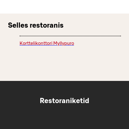
Selles restoranis
Korttelikonttori Myllypuro
Restoraniketid