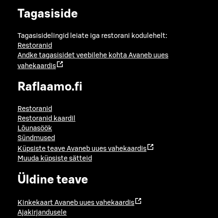
Tagasiside
Tagasisidelingid leiate iga restorani kodulehelt:
Restoranid
Andke tagasisidet veebilehe kohta
Avaneb uues
vahekaardis
Raflaamo.fi
Restoranid
Restoranid kaardil
Lõunasöök
Sündmused
Küpsiste teave
Avaneb uues vahekaardis
Muuda küpsiste sätteid
Üldine teave
Kinkekaart
Avaneb uues vahekaardis
Ajakirjandusele