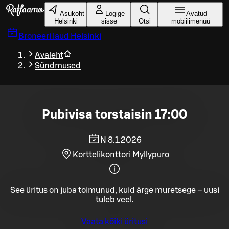
Liigu peamise sisu juurde
Asukoht
Logige
Avatud
Helsinki
sisse
Otsi
mobiilimenüü
Broneeri laud
Helsinki
Avaleht
Sündmused
Pubivisa torstaisin 17:00
N 8.1.2026
Korttelikonttori Myllypuro
See üritus on juba toimunud, kuid ärge muretsege – uusi
tuleb veel.
Vaata kõiki üritusi