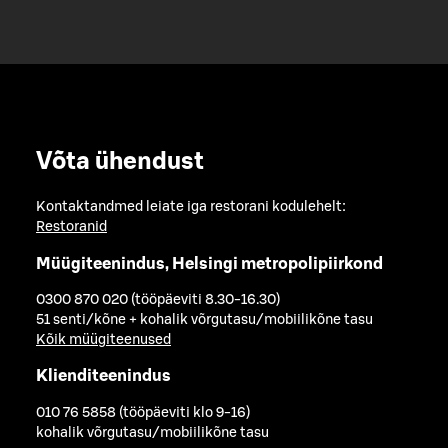
Võta ühendust
Kontaktandmed leiate iga restorani kodulehelt:
Restoranid
Müügiteenindus, Helsingi metropolipiirkond
0300 870 020 (tööpäeviti 8.30-16.30)
51 senti/kõne + kohalik võrgutasu/mobiilikõne tasu
Kõik müügiteenused
Klienditeenindus
010 76 5858 (tööpäeviti klo 9-16)
kohalik võrgutasu/mobiilikõne tasu