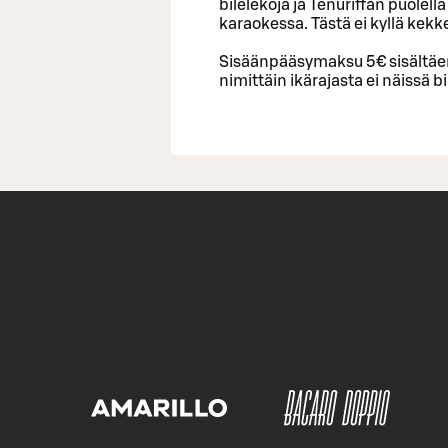
bilelekoja ja Tenuriffan puolel
karaokessa. Tästä ei kyllä kekk
Sisäänpääsymaksu 5€ sisältäe
nimittäin ikärajasta ei näissä bi