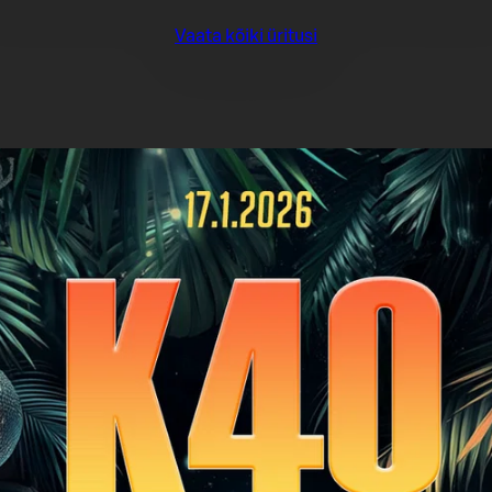
Vaata kõiki üritusi