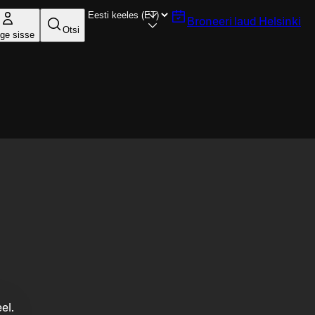
Broneeri laud
Helsinki
Otsi
ige sisse
el.