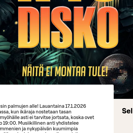
in palmujen alle! Lauantaina 17.1.2026
Sel
ssa, kun ikäraja nostetaan tasan
hälle asti ei tarvitse jortsata, koska ovet
 19:00. Musiikillinen anti yhdistelee
ymmenien ja nykypäivän kuumimpia