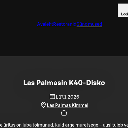
Log
Avaleht
Restoranid
Sündmused
Las Palmasin K40-Disko
L 17.1.2026
Las Palmas Kimmel
e üritus on juba toimunud, kuid ärge muretsege – uusi tuleb ve