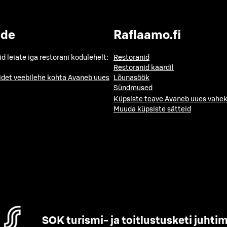
ide
Raflaamo.fi
id leiate iga restorani kodulehelt:
Restoranid
Restoranid kaardil
idet veebilehe kohta
Avaneb uues
Lõunasöök
Sündmused
Küpsiste teave
Avaneb uues vahek
Muuda küpsiste sätteid
SOK turismi- ja toitlustusketi juhti