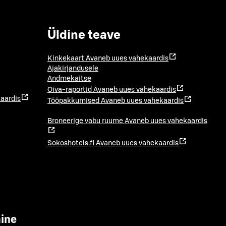
Üldine teave
Kinkekaart
Avaneb uues vahekaardis
Ajakirjandusele
Andmekaitse
Oiva-raportid
Avaneb uues vahekaardis
aardis
Tööpakkumised
Avaneb uues vahekaardis
Broneerige vabu ruume
Avaneb uues vahekaardis
Sokoshotels.fi
Avaneb uues vahekaardis
mine