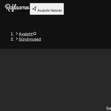
Liigu peamise sisu juurde
Asukoht
Helsinki
Avaleht
Sündmused
Tagasi
Se