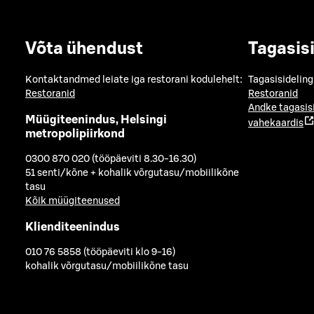
Võta ühendust
Tagasis
Kontaktandmed leiate iga restorani kodulehelt:
Tagasisideling
Restoranid
Restoranid
Andke tagasis
Müügiteenindus, Helsingi
vahekaardis
metropolipiirkond
0300 870 020 (tööpäeviti 8.30-16.30)
51 senti/kõne + kohalik võrgutasu/mobiilikõne
tasu
Kõik müügiteenused
Klienditeenindus
010 76 5858 (tööpäeviti klo 9-16)
kohalik võrgutasu/mobiilikõne tasu