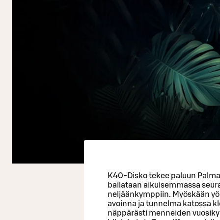
K40-Disko tekee paluun Palmas
bailataan aikuisemmassa seura
neljäänkymppiin. Myöskään yömyö
avoinna ja tunnelma katossa klo
näppärästi menneiden vuosik