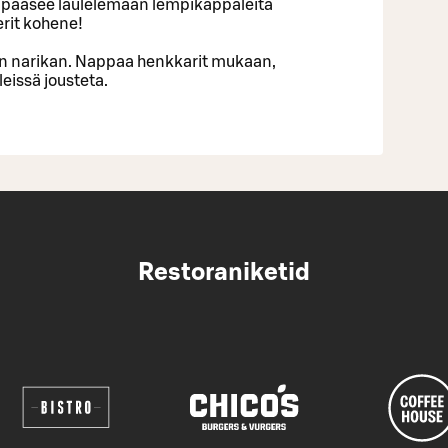
la pääsee laulelemaan lempikappaleita
erit kohene!
n narikan. Nappaa henkkarit mukaan,
leissä jousteta.
Restoraniketid