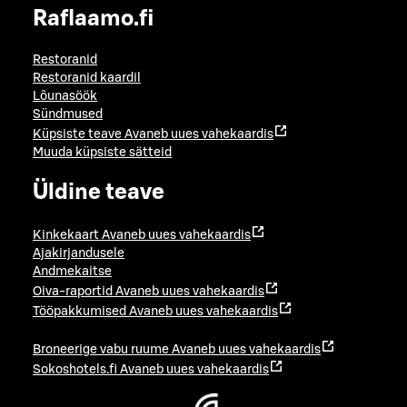
Raflaamo.fi
Restoranid
Restoranid kaardil
Lõunasöök
Sündmused
Küpsiste teave
Avaneb uues vahekaardis
Muuda küpsiste sätteid
Üldine teave
Kinkekaart
Avaneb uues vahekaardis
Ajakirjandusele
Andmekaitse
Oiva-raportid
Avaneb uues vahekaardis
Tööpakkumised
Avaneb uues vahekaardis
Broneerige vabu ruume
Avaneb uues vahekaardis
Sokoshotels.fi
Avaneb uues vahekaardis