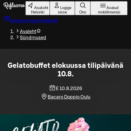
Liigu peamise sisu juurde
Asukoht
Logige
Avatud
Helsinki
sisse
Otsi
mobiilimenüü
Broneeri laud
Helsinki
Avaleht
Sündmused
Gelatobuffet elokuussa tilipäivänä
10.8.
E 10.8.2026
Bacaro Doppio Oulu