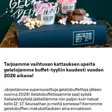
Tarjoamme vaihtuvan kattauksen upeita
gelatojamme buffet-tyyliin kuudesti vuoden
2026 aikana!
Järjestämme supersuosittuja gelatobuffetteja jälleen
vuonna 2026! Gelatobuffetissamme saat syödä
italialaistyylistä jäätelöämme niin paljon kuin haluat
kello 12-17. Seuraathan jo meitä somessa? Kerromme
gelatobuffien makukattauksen aina ennakkoon