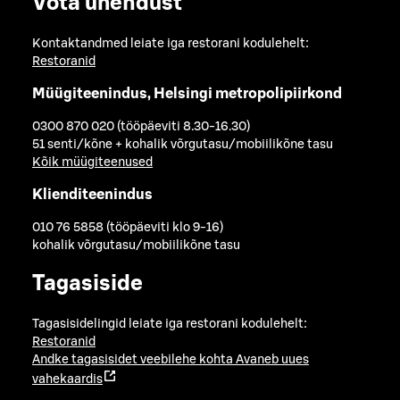
Võta ühendust
Kontaktandmed leiate iga restorani kodulehelt:
Restoranid
Müügiteenindus, Helsingi metropolipiirkond
0300 870 020 (tööpäeviti 8.30-16.30)
51 senti/kõne + kohalik võrgutasu/mobiilikõne tasu
Kõik müügiteenused
Klienditeenindus
010 76 5858 (tööpäeviti klo 9-16)
kohalik võrgutasu/mobiilikõne tasu
Tagasiside
Tagasisidelingid leiate iga restorani kodulehelt:
Restoranid
Andke tagasisidet veebilehe kohta
Avaneb uues
vahekaardis