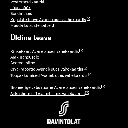
Restoranid kaardil
Lõunasöök
Sündmused
Küpsiste teave
Avaneb uues vahekaardis
Muuda küpsiste sätteid
Üldine teave
Kinkekaart
Avaneb uues vahekaardis
Ajakirjandusele
Andmekaitse
Oiva-raportid
Avaneb uues vahekaardis
Tööpakkumised
Avaneb uues vahekaardis
Broneerige vabu ruume
Avaneb uues vahekaardis
Sokoshotels.fi
Avaneb uues vahekaardis