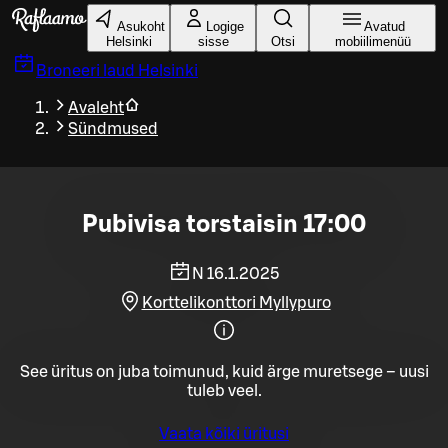
Liigu peamise sisu juurde
Asukoht
Logige
Avatud
Helsinki
sisse
Otsi
mobiilimenüü
Broneeri laud
Helsinki
Avaleht
Sündmused
Pubivisa torstaisin 17:00
N 16.1.2025
Korttelikonttori Myllypuro
See üritus on juba toimunud, kuid ärge muretsege – uusi
tuleb veel.
Vaata kõiki üritusi