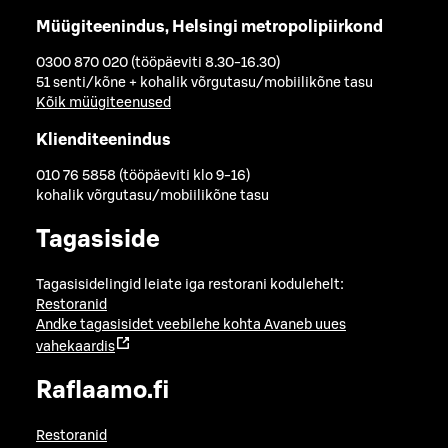
Müügiteenindus, Helsingi metropolipiirkond
0300 870 020 (tööpäeviti 8.30-16.30)
51 senti/kõne + kohalik võrgutasu/mobiilikõne tasu
Kõik müügiteenused
Klienditeenindus
010 76 5858 (tööpäeviti klo 9-16)
kohalik võrgutasu/mobiilikõne tasu
Tagasiside
Tagasisidelingid leiate iga restorani kodulehelt:
Restoranid
Andke tagasisidet veebilehe kohta
Avaneb uues
vahekaardis
Raflaamo.fi
Restoranid