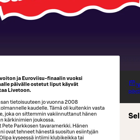
oiton ja Euroviisu-finaalin vuoksi
lle päivälle ostetut liput käyvät
N
ttaa Livetoon.
pöydä
san tietoisuuteen jo vuonna 2008
 kolmannelle kaudelle. Tämä oli kuitenkin vasta
le, joka on sittemmin vakiinnuttanut hänen
Sel
n kärkinimien joukossa.
at Pete Parkkosen tavaramerkki. Hänen
äni ovat tehneet hänestä suositun esiintyjän
lipa kyseessä intiimi klubikeikka tai