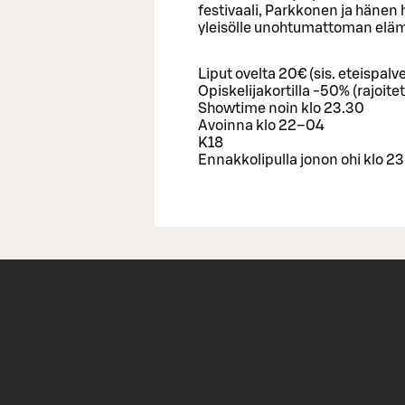
festivaali, Parkkonen ja hänen 
yleisölle unohtumattoman elä
Liput ovelta 20€ (sis. eteispal
Opiskelijakortilla -50% (rajoite
Showtime noin klo 23.30
Avoinna klo 22–04
K18
Ennakkolipulla jonon ohi klo 2