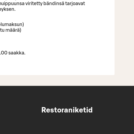
huippuunsa viritetty bändinsä tarjoavat
myksen.
velumaksun)
ttu määrä)
3.00 saakka.
Restoraniketid