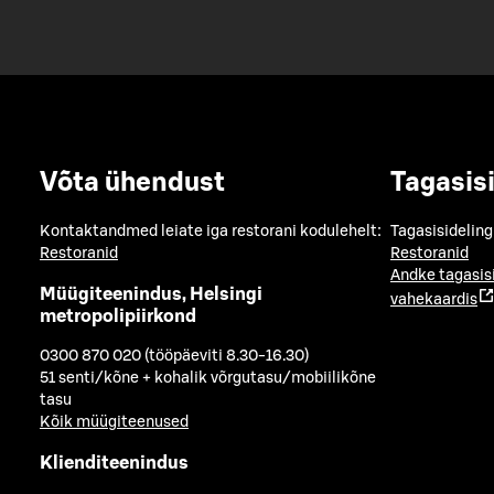
Võta ühendust
Tagasis
Kontaktandmed leiate iga restorani kodulehelt:
Tagasisideling
Restoranid
Restoranid
Andke tagasis
Müügiteenindus, Helsingi
vahekaardis
metropolipiirkond
0300 870 020 (tööpäeviti 8.30-16.30)
51 senti/kõne + kohalik võrgutasu/mobiilikõne
tasu
Kõik müügiteenused
Klienditeenindus