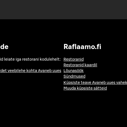
ide
Raflaamo.fi
id leiate iga restorani kodulehelt:
Restoranid
Restoranid kaardil
idet veebilehe kohta
Avaneb uues
Lõunasöök
Sündmused
Küpsiste teave
Avaneb uues vahek
Muuda küpsiste sätteid