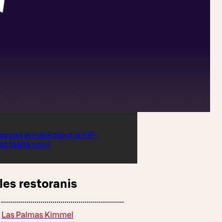
appaa ennakkoliput ja VIP-
t täältä näin!
les restoranis
Las Palmas Kimmel