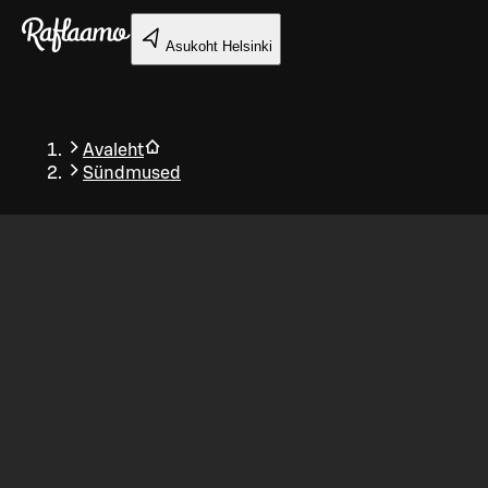
Liigu peamise sisu juurde
Asukoht
Helsinki
Avaleht
Sündmused
Tagasi