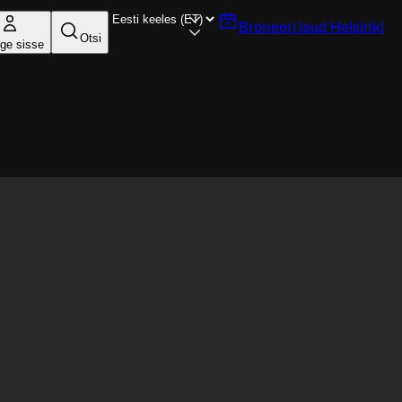
Broneeri laud
Helsinki
Otsi
ige sisse