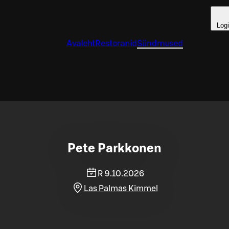
Log
Avaleht
Restoranid
Sündmused
Pete Parkkonen
R 9.10.2026
Las Palmas Kimmel