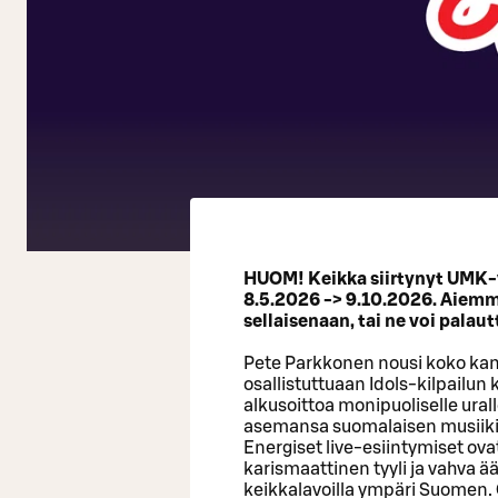
HUOM! Keikka siirtynyt UMK-v
8.5.2026 -> 9.10.2026. Aiemma
sellaisenaan, tai ne voi palau
Pete Parkkonen nousi koko kan
osallistuttuaan Idols-kilpailun
alkusoittoa monipuoliselle ural
asemansa suomalaisen musiiki
Energiset live-esiintymiset ov
karismaattinen tyyli ja vahva ä
keikkalavoilla ympäri Suomen. O