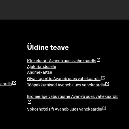
Üldine teave
Kinkekaart
Avaneb uues vahekaardis
Ajakirjandusele
Andmekaitse
Oiva-raportid
Avaneb uues vahekaardis
aardis
Tööpakkumised
Avaneb uues vahekaardis
Broneerige vabu ruume
Avaneb uues vahekaardis
Sokoshotels.fi
Avaneb uues vahekaardis