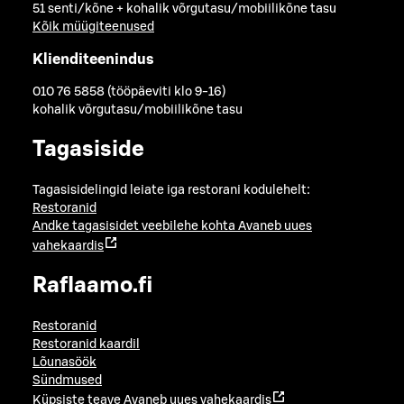
51 senti/kõne + kohalik võrgutasu/mobiilikõne tasu
Kõik müügiteenused
Klienditeenindus
010 76 5858 (tööpäeviti klo 9-16)
kohalik võrgutasu/mobiilikõne tasu
Tagasiside
Tagasisidelingid leiate iga restorani kodulehelt:
Restoranid
Andke tagasisidet veebilehe kohta
Avaneb uues
vahekaardis
Raflaamo.fi
Restoranid
Restoranid kaardil
Lõunasöök
Sündmused
Küpsiste teave
Avaneb uues vahekaardis