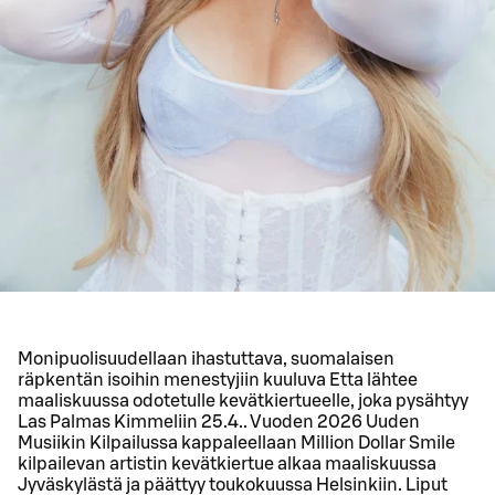
Monipuolisuudellaan ihastuttava, suomalaisen
räpkentän isoihin menestyjiin kuuluva Etta lähtee
maaliskuussa odotetulle kevätkiertueelle, joka pysähtyy
Las Palmas Kimmeliin 25.4.. Vuoden 2026 Uuden
Musiikin Kilpailussa kappaleellaan Million Dollar Smile
kilpailevan artistin kevätkiertue alkaa maaliskuussa
Jyväskylästä ja päättyy toukokuussa Helsinkiin. Liput