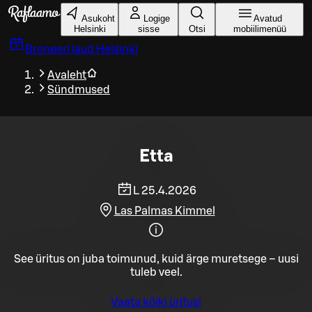
Liigu peamise sisu juurde
Asukoht
Logige
Avatud
Helsinki
sisse
Otsi
mobiilimenüü
Broneeri laud
Helsinki
Avaleht
Sündmused
Etta
L 25.4.2026
Las Palmas Kimmel
See üritus on juba toimunud, kuid ärge muretsege – uusi
tuleb veel.
Vaata kõiki üritusi