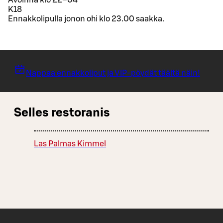
K18
Ennakkolipulla jonon ohi klo 23.00 saakka.
Nappaa ennakkoliput ja VIP-pöydät täältä näin!
Selles restoranis
Las Palmas Kimmel