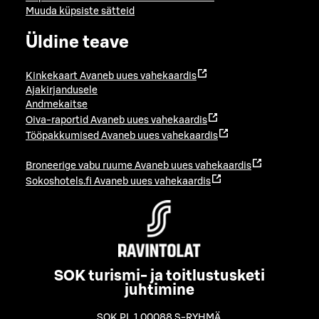
Muuda küpsiste sätteid
Üldine teave
Kinkekaart
Avaneb uues vahekaardis
Ajakirjandusele
Andmekaitse
Oiva-raportid
Avaneb uues vahekaardis
Tööpakkumised
Avaneb uues vahekaardis
Broneerige vabu ruume
Avaneb uues vahekaardis
Sokoshotels.fi
Avaneb uues vahekaardis
SOK turismi- ja toitlustusketi
juhtimine
SOK PL 1 00088 S-RYHMÄ
,