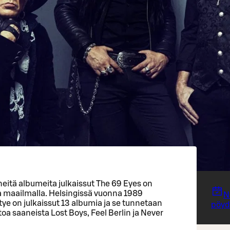
neitä albumeita julkaissut The 69 Eyes on
a maailmalla. Helsingissä vuonna 1989
N
ye on julkaissut 13 albumia ja se tunnetaan
pöydä
oa saaneista Lost Boys, Feel Berlin ja Never