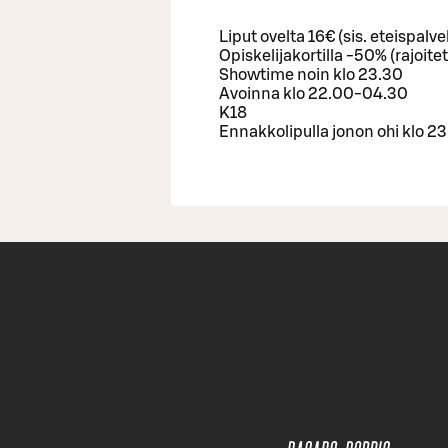
Liput ovelta 16€ (sis. eteispal
Opiskelijakortilla -50% (rajoite
Showtime noin klo 23.30
Avoinna klo 22.00-04.30
K18
Ennakkolipulla jonon ohi klo 2