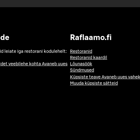
ide
Raflaamo.fi
id leiate iga restorani kodulehelt:
Restoranid
Restoranid kaardil
idet veebilehe kohta
Avaneb uues
Lõunasöök
Sündmused
Küpsiste teave
Avaneb uues vahek
Muuda küpsiste sätteid