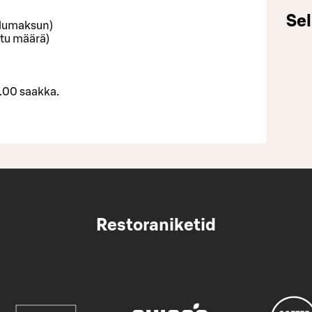
Sel
velumaksun)
ttu määrä)
3.00 saakka.
Restoraniketid