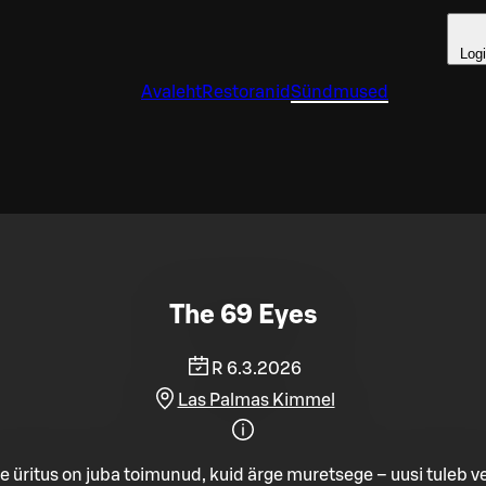
Log
Avaleht
Restoranid
Sündmused
The 69 Eyes
R 6.3.2026
Las Palmas Kimmel
e üritus on juba toimunud, kuid ärge muretsege – uusi tuleb ve