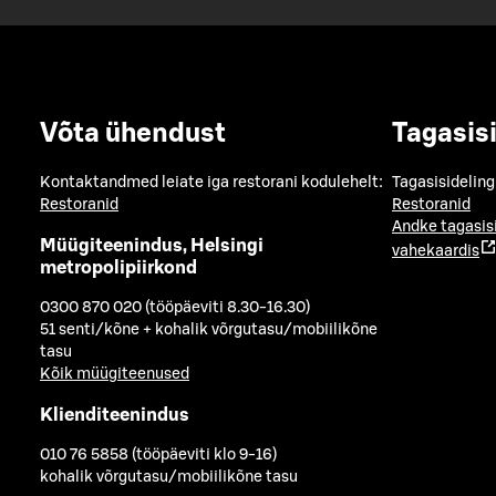
Võta ühendust
Tagasis
Kontaktandmed leiate iga restorani kodulehelt:
Tagasisideling
Restoranid
Restoranid
Andke tagasis
Müügiteenindus, Helsingi
vahekaardis
metropolipiirkond
0300 870 020 (tööpäeviti 8.30-16.30)
51 senti/kõne + kohalik võrgutasu/mobiilikõne
tasu
Kõik müügiteenused
Klienditeenindus
010 76 5858 (tööpäeviti klo 9-16)
kohalik võrgutasu/mobiilikõne tasu