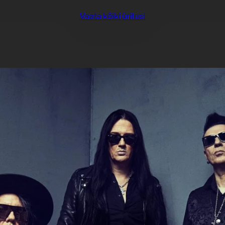
Vaata kõiki üritusi