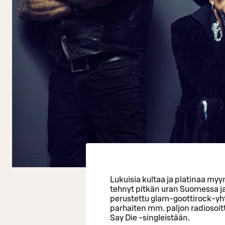
Lukuisia kultaa ja platinaa myy
tehnyt pitkän uran Suomessa j
perustettu glam-goottirock-yht
parhaiten mm. paljon radiosoitt
Say Die -singleistään.