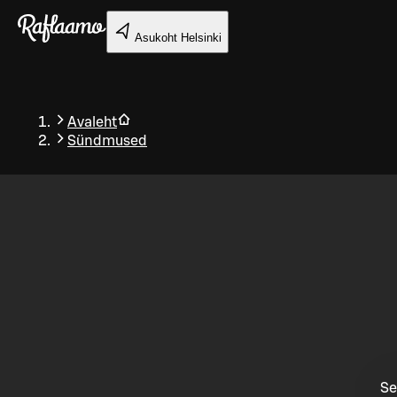
Liigu peamise sisu juurde
Asukoht
Helsinki
Avaleht
Sündmused
Tagasi
Se