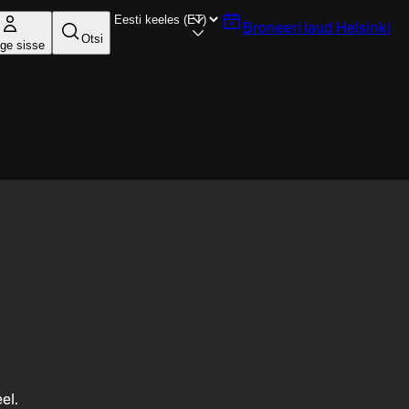
Broneeri laud
Helsinki
Otsi
ige sisse
el.