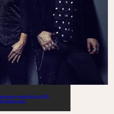
appaa ennakkoliput ja VIP-
t täältä näin!