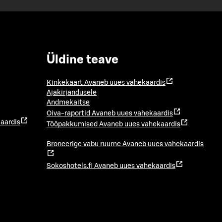
Üldine teave
Kinkekaart
Avaneb uues vahekaardis
Ajakirjandusele
Andmekaitse
Oiva-raportid
Avaneb uues vahekaardis
aardis
Tööpakkumised
Avaneb uues vahekaardis
Broneerige vabu ruume
Avaneb uues vahekaardis
Sokoshotels.fi
Avaneb uues vahekaardis