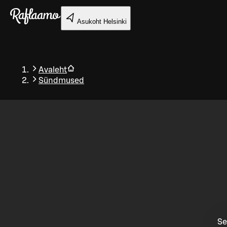
Liigu peamise sisu juurde
Asukoht
Helsinki
Avaleht
Sündmused
Tagasi
Se