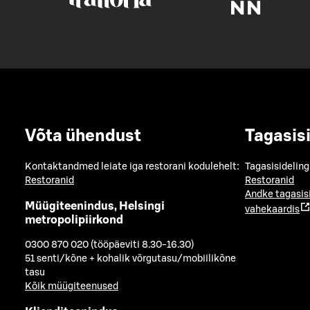
Võta ühendust
Tagasis
Kontaktandmed leiate iga restorani kodulehelt:
Tagasisideling
Restoranid
Restoranid
Andke tagasis
Müügiteenindus, Helsingi
vahekaardis
metropolipiirkond
0300 870 020 (tööpäeviti 8.30-16.30)
51 senti/kõne + kohalik võrgutasu/mobiilikõne
tasu
Kõik müügiteenused