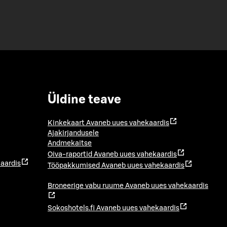
Üldine teave
Kinkekaart
Avaneb uues vahekaardis
Ajakirjandusele
Andmekaitse
Oiva-raportid
Avaneb uues vahekaardis
aardis
Tööpakkumised
Avaneb uues vahekaardis
Broneerige vabu ruume
Avaneb uues vahekaardis
Sokoshotels.fi
Avaneb uues vahekaardis