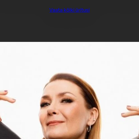
Vaata kõiki üritusi