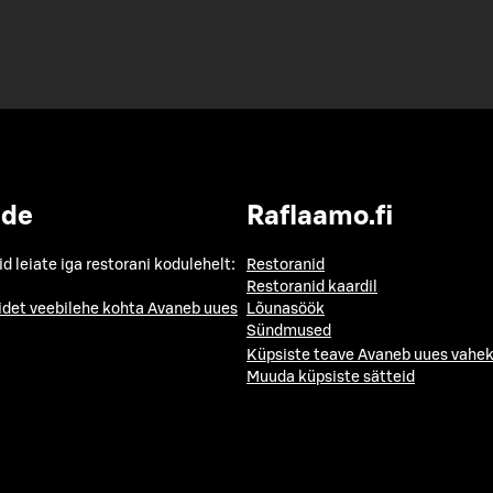
ide
Raflaamo.fi
id leiate iga restorani kodulehelt:
Restoranid
Restoranid kaardil
idet veebilehe kohta
Avaneb uues
Lõunasöök
Sündmused
Küpsiste teave
Avaneb uues vahek
Muuda küpsiste sätteid