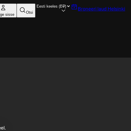
Broneeri laud
Helsinki
Otsi
ige sisse
el.