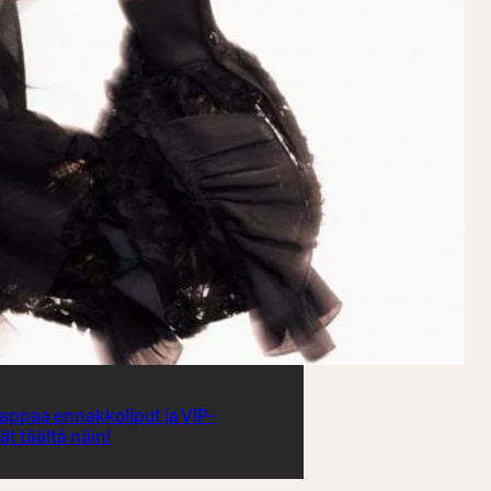
appaa ennakkoliput ja VIP-
t täältä näin!