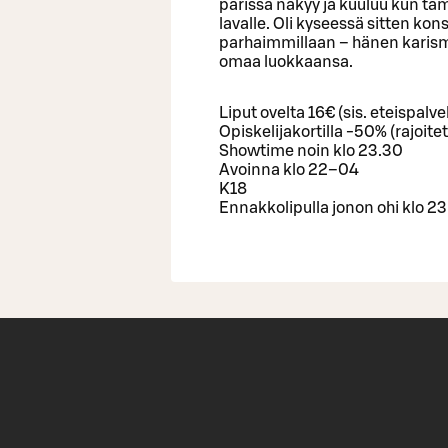
parissa näkyy ja kuuluu kun tä
lavalle. Oli kyseessä sitten konse
parhaimmillaan – hänen karisma
omaa luokkaansa.
Liput ovelta 16€ (sis. eteispal
Opiskelijakortilla -50% (rajoite
Showtime noin klo 23.30
Avoinna klo 22–04
K18
Ennakkolipulla jonon ohi klo 2