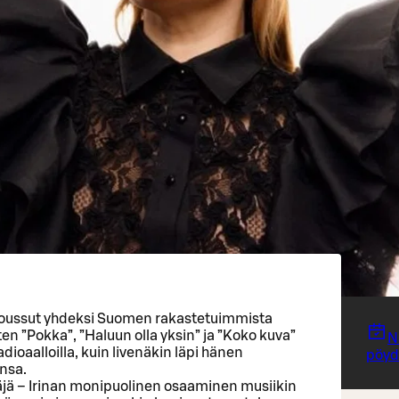
 noussut yhdeksi Suomen rakastetuimmista
uten ”Pokka”, ”Haluun olla yksin” ja ”Koko kuva”
N
radioaalloilla, kuin livenäkin läpi hänen
pöydä
nsa.
ltäjä – Irinan monipuolinen osaaminen musiikin