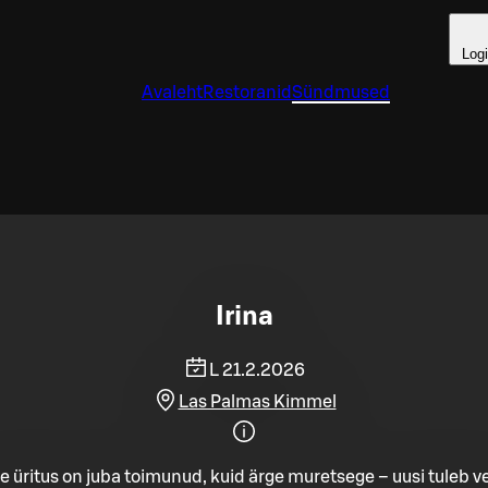
Log
Avaleht
Restoranid
Sündmused
Irina
L 21.2.2026
Las Palmas Kimmel
e üritus on juba toimunud, kuid ärge muretsege – uusi tuleb ve