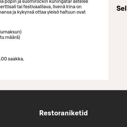
mä popin ja suomirockin kuningatar astelee
rttisali tai festivaalilava, livenä Irina on
Sel
nsa ja kykynsä ottaa yleisö haltuun ovat
velumaksun)
ttu määrä)
3.00 saakka.
Restoraniketid