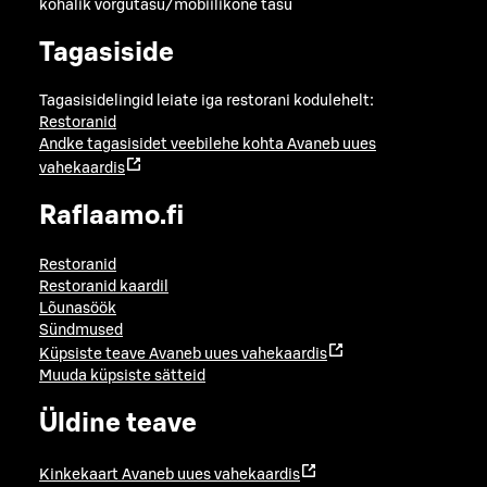
kohalik võrgutasu/mobiilikõne tasu
Tagasiside
Tagasisidelingid leiate iga restorani kodulehelt:
Restoranid
Andke tagasisidet veebilehe kohta
Avaneb uues
vahekaardis
Raflaamo.fi
Restoranid
Restoranid kaardil
Lõunasöök
Sündmused
Küpsiste teave
Avaneb uues vahekaardis
Muuda küpsiste sätteid
Üldine teave
Kinkekaart
Avaneb uues vahekaardis