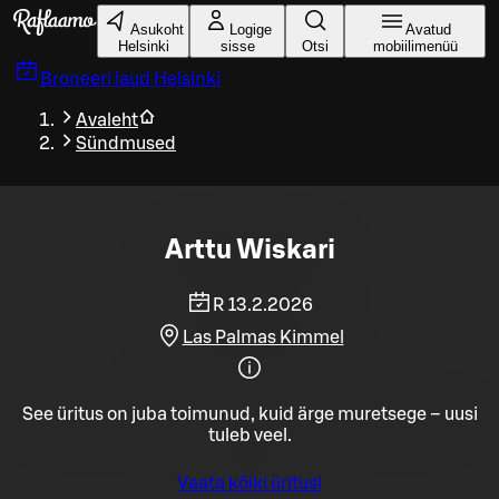
Liigu peamise sisu juurde
Asukoht
Logige
Avatud
Helsinki
sisse
Otsi
mobiilimenüü
Broneeri laud
Helsinki
Avaleht
Sündmused
Arttu Wiskari
R 13.2.2026
Las Palmas Kimmel
See üritus on juba toimunud, kuid ärge muretsege – uusi
tuleb veel.
Vaata kõiki üritusi