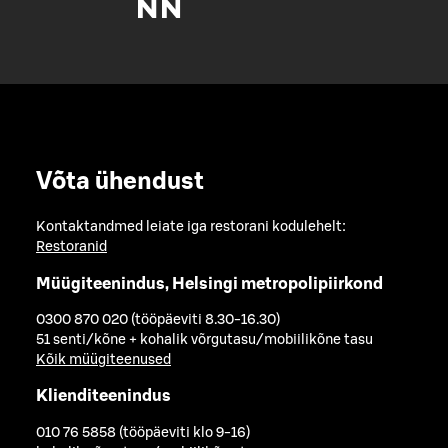
Võta ühendust
Kontaktandmed leiate iga restorani kodulehelt:
Restoranid
Müügiteenindus, Helsingi metropolipiirkond
0300 870 020 (tööpäeviti 8.30-16.30)
51 senti/kõne + kohalik võrgutasu/mobiilikõne tasu
Kõik müügiteenused
Klienditeenindus
010 76 5858 (tööpäeviti klo 9-16)