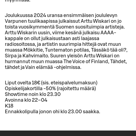
myynnissä.
Joulukuussa 2024 uransa ensimmäisen joululevyn
Varpunen tuulikaapissa julkaissut Arttu Wiskari on jo
toista vuosikymmentä Suomen suosituimpia artisteja.
Arttu Wiskarin uusin, viime kesänä julkaisu AAAA-
kappale on ollut julkaisustaan asti laajassa
radiosoitossa, ja artistin suurimpia hittejä ovat muun
muassa Mökkitie, Tuntematon potilas, Tässäkö tää oli?,
Sirpa ja Kahvimaito. Suuren yleisön Arttu Wiskari on
hurmannut muun muassa The Voice of Finland, Tähdet,
tähdet ja Vain elämää -ohjelmissa.
Liput ovelta 18€ (sis. eteispalvelumaksun)
Opiskelijakortilla -50% (rajoitettu määrä)
Showtime noin klo 23.30
Avoinna klo 22–04
K18
Ennakkolipulla jonon ohi klo 23.00 saakka.