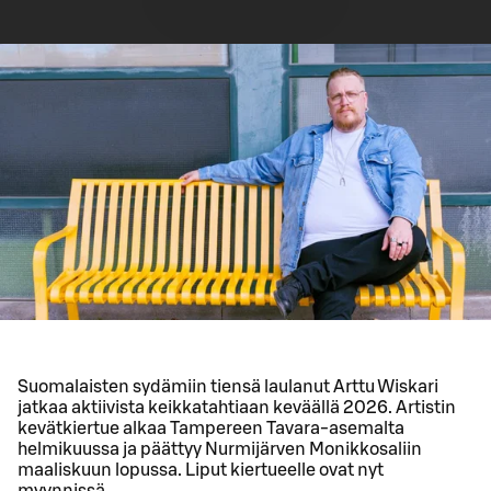
Suomalaisten sydämiin tiensä laulanut Arttu Wiskari
jatkaa aktiivista keikkatahtiaan keväällä 2026. Artistin
kevätkiertue alkaa Tampereen Tavara-asemalta
helmikuussa ja päättyy Nurmijärven Monikkosaliin
maaliskuun lopussa. Liput kiertueelle ovat nyt