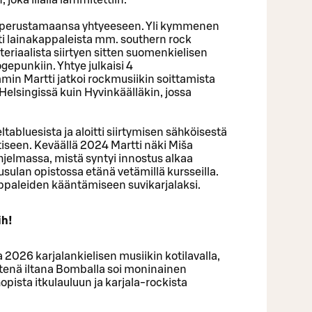
 joka illalla lämmitettiin.
jo perustamaansa yhtyeeseen. Yli kymmenen
ti lainakappaleista mm. southern rock
eriaalista siirtyen sitten suomenkielisen
epunkiin. Yhtye julkaisi 4
in Martti jatkoi rockmusiikin soittamista
 Helsingissä kuin Hyvinkäälläkin, jossa
tabluesista ja aloitti siirtymisen sähköisestä
iseen. Keväällä 2024 Martti näki Miša
hjelmassa, mistä syntyi innostus alkaa
usulan opistossa etänä vetämillä kursseilla.
ppaleiden kääntämiseen suvikarjalaksi.
ih!
2026 karjalankielisen musiikin kotilavalla,
tenä iltana Bomballa soi moninainen
opista itkulauluun ja karjala-rockista