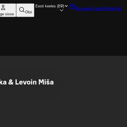
Broneeri laud
Helsinki
Otsi
ige sisse
ka & Levoin Miša