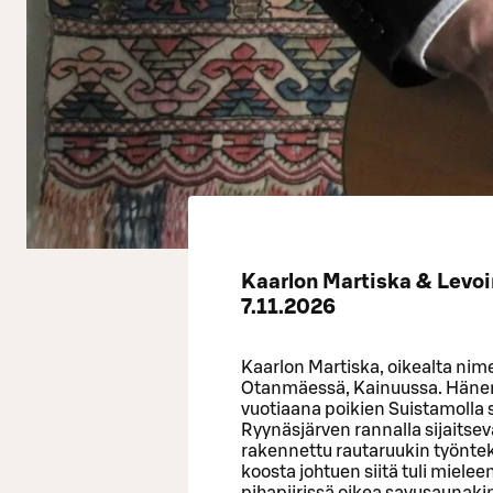
Kaarlon Martiska & Levoi
7.11.2026
Kaarlon Martiska, oikealta nim
Otanmäessä, Kainuussa. Hänen e
vuotiaana poikien Suistamolla 
Ryynäsjärven rannalla sijaitsev
rakennettu rautaruukin työntek
koosta johtuen siitä tuli mieleen