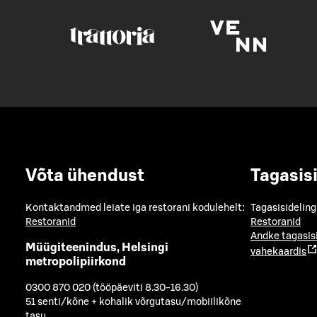
Võta ühendust
Tagasis
Kontaktandmed leiate iga restorani kodulehelt:
Tagasisideling
Restoranid
Restoranid
Andke tagasis
Müügiteenindus, Helsingi
vahekaardis
metropolipiirkond
0300 870 020 (tööpäeviti 8.30-16.30)
51 senti/kõne + kohalik võrgutasu/mobiilikõne
tasu