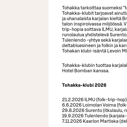
Tohakka tarkoittaa suomeksi ”t
Tohakka-klubit tarjoavat ainut
ja uhanalaista karjalan kielt
talon inspiroivassa miljöössä. V
trip-hopia soittava ILMU, karjal
runolaulua yhdistelevä Surento, 
Tulenlendo -yhtye sekä karjala
deltabluesineen ja folkin ja k
Tohakan klubi-isäntä Levoin Mi
Tohakka-klubin tuottaa karjala
Hotel Bomban kanssa.
Tohakka-klubi 2026
21.2.2026 ILMU (folk-trip-hop)
6.6.2026 Loimolan Voima (folk
29.8.2026 Surento (itkulaulu, r
19.9.2026 Tulenlendo (karjala-
7.11.2026 Kaarlon Martiska (del