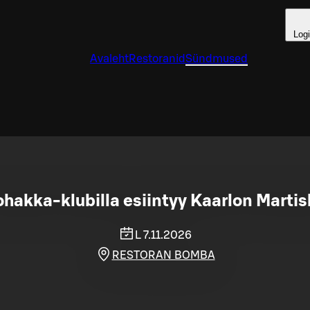
Log
Avaleht
Restoranid
Sündmused
hakka-klubilla esiintyy Kaarlon Martis
L 7.11.2026
RESTORAN BOMBA