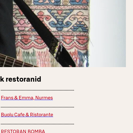
k restoranid
Frans & Emma, Nurmes
Buolu Cafe & Ristorante
RESTORAN BOMBA