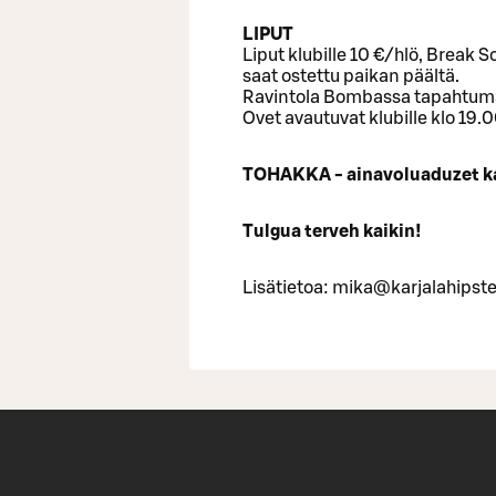
LIPUT
Liput klubille 10 €/hlö, Break S
saat ostettu paikan päältä.
Ravintola Bombassa tapahtumaa
Ovet avautuvat klubille klo 19.
TOHAKKA - ainavoluaduzet kar
Tulgua terveh kaikin!
Lisätietoa: mika@karjalahipst