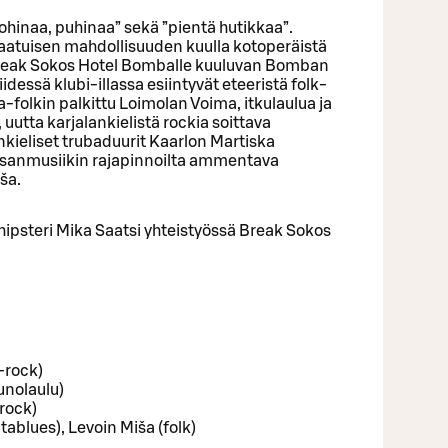
ohinaa, puhinaa” sekä ”pientä hutikkaa”.
laatuisen mahdollisuuden kuulla kotoperäistä
ä Break Sokos Hotel Bomballe kuuluvan Bomban
iidessä klubi-illassa esiintyvät eteeristä folk-
a-folkin palkittu Loimolan Voima, itkulaulua ja
uutta karjalankielistä rockia soittava
nkieliset trubaduurit Kaarlon Martiska
ansanmusiikin rajapinnoilta ammentava
ša.
hipsteri Mika Saatsi yhteistyössä Break Sokos
-rock)
unolaulu)
rock)
tablues), Levoin Miša (folk)