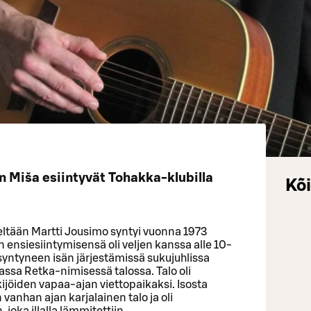
n Miša esiintyvät Tohakka-klubilla
Kõi
eltään Martti Jousimo syntyi vuonna 1973
nsiesiintymisensä oli veljen kanssa alle 10-
syntyneen isän järjestämissä sukujuhlissa
assa Retka-nimisessä talossa. Talo oli
ijöiden vapaa-ajan viettopaikaksi. Isosta
 vanhan ajan karjalainen talo ja oli