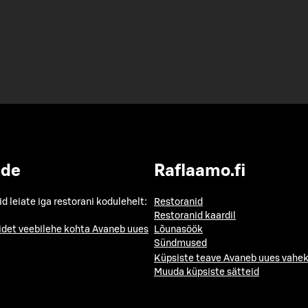
ide
Raflaamo.fi
id leiate iga restorani kodulehelt:
Restoranid
Restoranid kaardil
idet veebilehe kohta
Avaneb uues
Lõunasöök
Sündmused
Küpsiste teave
Avaneb uues vahek
Muuda küpsiste sätteid