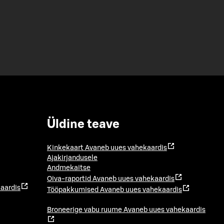
Üldine teave
Kinkekaart
Avaneb uues vahekaardis
Ajakirjandusele
Andmekaitse
Oiva-raportid
Avaneb uues vahekaardis
aardis
Tööpakkumised
Avaneb uues vahekaardis
Broneerige vabu ruume
Avaneb uues vahekaardis