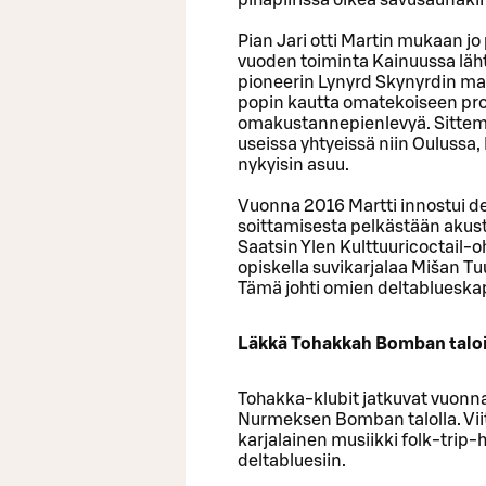
pihapiirissä oikea savusaunakin,
Pian Jari otti Martin mukaan 
vuoden toiminta Kainuussa läh
pioneerin Lynyrd Skynyrdin mat
popin kautta omatekoiseen prog
omakustannepienlevyä. Sittemm
useissa yhtyeissä niin Oulussa,
nykyisin asuu.
Vuonna 2016 Martti innostui del
soittamisesta pelkästään akust
Saatsin Ylen Kulttuuricoctail-o
opiskella suvikarjalaa Mišan Tu
Tämä johti omien deltablueska
Läkkä Tohakkah Bomban talo
Tohakka-klubit jatkuvat vuonna 
Nurmeksen Bomban talolla. Vii
karjalainen musiikki folk-trip-h
deltabluesiin.