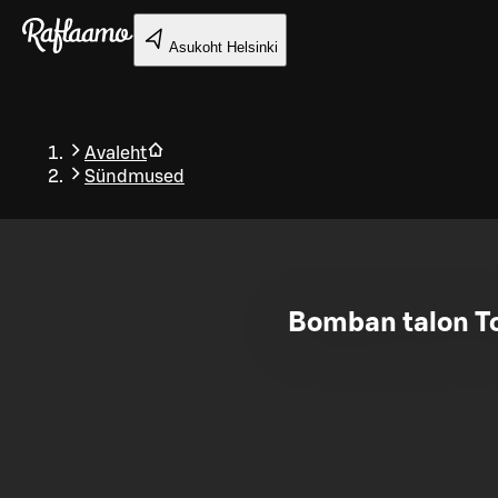
Liigu peamise sisu juurde
Asukoht
Helsinki
Avaleht
Sündmused
Tagasi
Bomban talon To