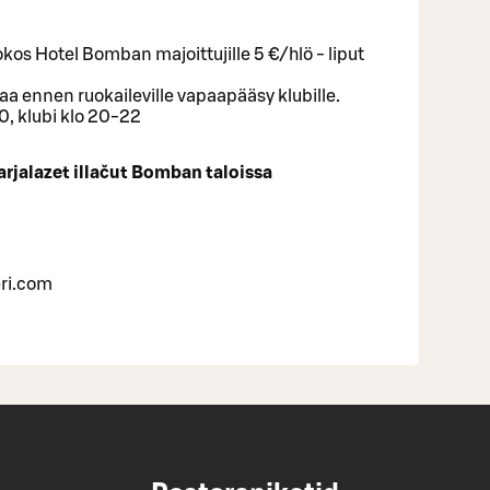
okos Hotel Bomban majoittujille 5 €/hlö - liput
 ennen ruokaileville vapaapääsy klubille.
00, klubi klo 20-22
jalazet illačut Bomban taloissa
eri.com