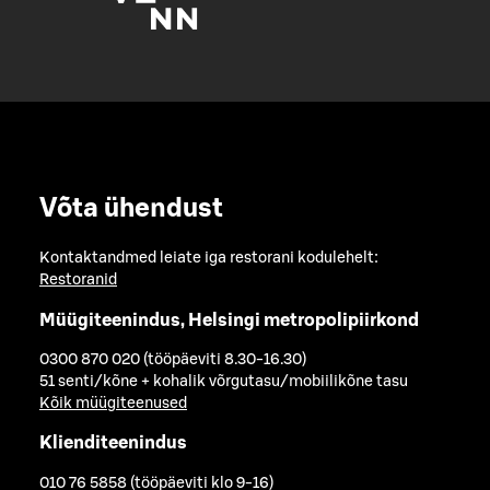
Võta ühendust
Kontaktandmed leiate iga restorani kodulehelt:
Restoranid
Müügiteenindus, Helsingi metropolipiirkond
0300 870 020 (tööpäeviti 8.30-16.30)
51 senti/kõne + kohalik võrgutasu/mobiilikõne tasu
Kõik müügiteenused
Klienditeenindus
010 76 5858 (tööpäeviti klo 9-16)