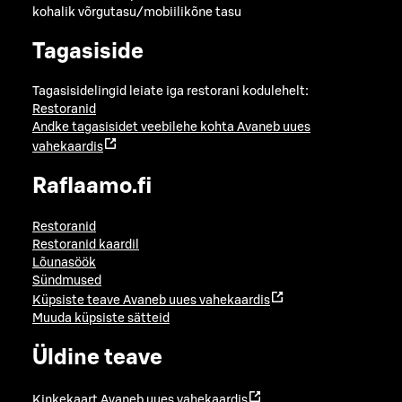
kohalik võrgutasu/mobiilikõne tasu
Tagasiside
Tagasisidelingid leiate iga restorani kodulehelt:
Restoranid
Andke tagasisidet veebilehe kohta
Avaneb uues
vahekaardis
Raflaamo.fi
Restoranid
Restoranid kaardil
Lõunasöök
Sündmused
Küpsiste teave
Avaneb uues vahekaardis
Muuda küpsiste sätteid
Üldine teave
Kinkekaart
Avaneb uues vahekaardis