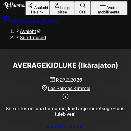
Liigu peamise sisu juurde
Asukoht
Logige
Avatud
Helsinki
sisse
Otsi
mobiilimenüü
Broneeri laud
Helsinki
Avaleht
Sündmused
AVERAGEKIDLUKE (Ikärajaton)
R 27.2.2026
Las Palmas Kimmel
See üritus on juba toimunud, kuid ärge muretsege – uusi
tuleb veel.
Vaata kõiki üritusi