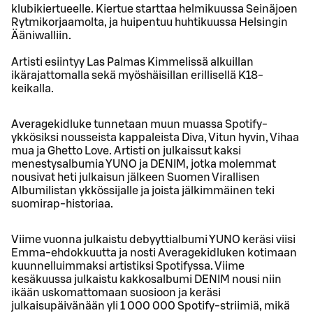
klubikiertueelle. Kiertue starttaa helmikuussa Seinäjoen
Rytmikorjaamolta, ja huipentuu huhtikuussa Helsingin
Ääniwalliin.
Artisti esiintyy Las Palmas Kimmelissä alkuillan
ikärajattomalla sekä myöshäisillan erillisellä K18-
keikalla.
Averagekidluke tunnetaan muun muassa Spotify-
ykkösiksi nousseista kappaleista Diva, Vitun hyvin, Vihaa
mua ja Ghetto Love. Artisti on julkaissut kaksi
menestysalbumia YUNO ja DENIM, jotka molemmat
nousivat heti julkaisun jälkeen Suomen Virallisen
Albumilistan ykkössijalle ja joista jälkimmäinen teki
suomirap-historiaa.
Viime vuonna julkaistu debyyttialbumi YUNO keräsi viisi
Emma-ehdokkuutta ja nosti Averagekidluken kotimaan
kuunnelluimmaksi artistiksi Spotifyssa. Viime
kesäkuussa julkaistu kakkosalbumi DENIM nousi niin
ikään uskomattomaan suosioon ja keräsi
julkaisupäivänään yli 1 000 000 Spotify-striimiä, mikä