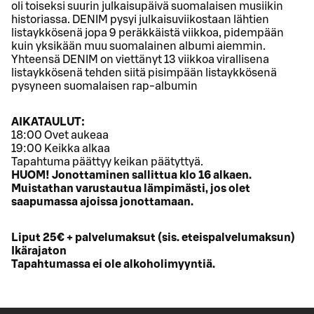
oli toiseksi suurin julkaisupäivä suomalaisen musiikin
historiassa. DENIM pysyi julkaisuviikostaan lähtien
listaykkösenä jopa 9 peräkkäistä viikkoa, pidempään
kuin yksikään muu suomalainen albumi aiemmin.
Yhteensä DENIM on viettänyt 13 viikkoa virallisena
listaykkösenä tehden siitä pisimpään listaykkösenä
pysyneen suomalaisen rap-albumin
AIKATAULUT:
18:00 Ovet aukeaa
19:00 Keikka alkaa
Tapahtuma päättyy keikan päätyttyä.
HUOM! Jonottaminen sallittua klo 16 alkaen.
Muistathan varustautua lämpimästi, jos olet
saapumassa ajoissa jonottamaan.
Liput 25€ + palvelumaksut (sis. eteispalvelumaksun)
Ikärajaton
Tapahtumassa ei ole alkoholimyyntiä.