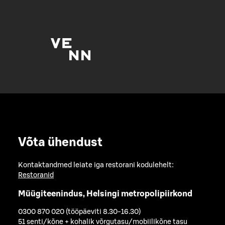
Võta ühendust
Kontaktandmed leiate iga restorani kodulehelt:
Restoranid
Müügiteenindus, Helsingi metropolipiirkond
0300 870 020 (tööpäeviti 8.30-16.30)
51 senti/kõne + kohalik võrgutasu/mobiilikõne tasu