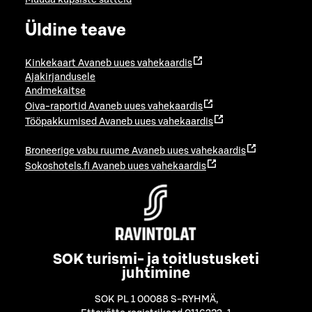
Muuda küpsiste sätteid
Üldine teave
Kinkekaart
Avaneb uues vahekaardis
Ajakirjandusele
Andmekaitse
Oiva-raportid
Avaneb uues vahekaardis
Tööpakkumised
Avaneb uues vahekaardis
Broneerige vabu ruume
Avaneb uues vahekaardis
Sokoshotels.fi
Avaneb uues vahekaardis
SOK turismi- ja toitlustusketi
juhtimine
SOK PL 1 00088 S-RYHMÄ
,