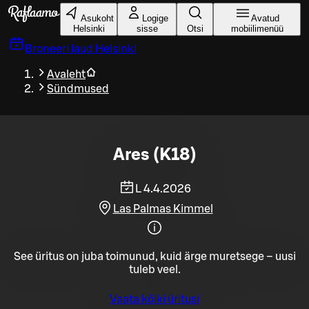
Liigu peamise sisu juurde
Asukoht
Logige
Avatud
Helsinki
sisse
Otsi
mobiilimenüü
Broneeri laud
Helsinki
Avaleht
Sündmused
Ares (K18)
L 4.4.2026
Las Palmas Kimmel
See üritus on juba toimunud, kuid ärge muretsege – uusi
tuleb veel.
Vaata kõiki üritusi