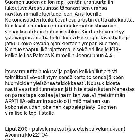
Suomen uuden aallon rap-kentän uranuurtajiin
lukeutuva Ares suuntaa tähänastisen uransa
näyttävimmälle kiertueelleen, Aris Tourille.
Kokonaisuuden keikat ovat osa artistin uutta aikakautta,
kun lavalla nähdään ennennäkemätön show niin
visuaalisesti kuin taiteelisestikin. Kiertue käynnistyy
ystävänpäivänä 14. helmikuuta Helsingin Tavastialta ja
jatkuu koko kevään ajan kiertäen ympäri Suomen.
Kiertue saapuu ikärajattomalle sekä erilliselle K18-
keikalle Las Palmas Kimmeliin Joensuuhun 4.4.
Itsevarmuutta huokuva ja paljon keikkaillut artisti
toimittaa live-esiintymisensä kerta toisensa jälkeen
huomioiden yleisönsä taidokkaasti. Nousukiidosta
nauttiva artisti tunnetaan jättihiteistään kuten Menestys
on paras tapa kostaa ja Iha miten vaa. Viimeisimmän
APATHIA-albumin suosio oli ilmiöimäinen kun
kokonaisuuden jokainen kappale päätyi Suomen
viralliselle top-listalle
Liput 20€ + palvelumaksut (sis. eteispalvelumaksun)
Avoinna klo 22-04