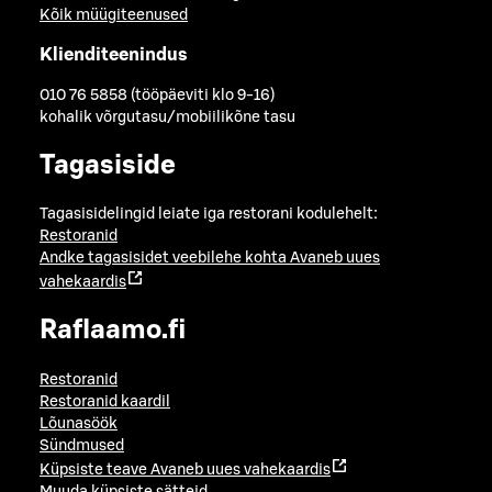
Kõik müügiteenused
Klienditeenindus
010 76 5858 (tööpäeviti klo 9-16)
kohalik võrgutasu/mobiilikõne tasu
Tagasiside
Tagasisidelingid leiate iga restorani kodulehelt:
Restoranid
Andke tagasisidet veebilehe kohta
Avaneb uues
vahekaardis
Raflaamo.fi
Restoranid
Restoranid kaardil
Lõunasöök
Sündmused
Küpsiste teave
Avaneb uues vahekaardis