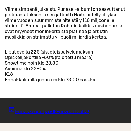
Viimeisimpänä julkaistu Punasel-albumi on saavuttanut
platinastatuksen ja sen jättihitti Häitä pidelly oli yksi
viime vuoden suurimmista hiteistä yli 16 miljoonalla
striimillä. Emma-palkitun Robinin kaikki kuusi albumia
ovat myyneet moninkertaista platinaa ja artistin
musiikkia on striimattu yli puoli miljardia kertaa.
Liput ovelta 22€ (sis. eteispalvelumaksun)
Opiskelijakortilla -50% (rajoitettu määrä)
Showtime noin klo 23.30
Avoinna klo 22–04
K18
Ennakkolipulla jonon ohi klo 23.00 saakka.
Ennakkoliput ja VIP-pöydät täältä!