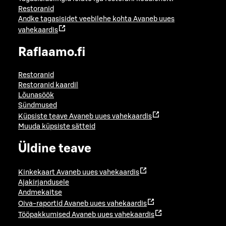
Restoranid
Andke tagasisidet veebilehe kohta
Avaneb uues
vahekaardis
Raflaamo.fi
Restoranid
Restoranid kaardil
Lõunasöök
Sündmused
Küpsiste teave
Avaneb uues vahekaardis
Muuda küpsiste sätteid
Üldine teave
Kinkekaart
Avaneb uues vahekaardis
Ajakirjandusele
Andmekaitse
Oiva-raportid
Avaneb uues vahekaardis
Tööpakkumised
Avaneb uues vahekaardis