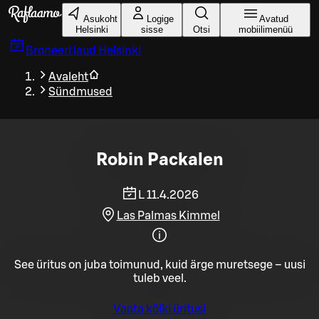
Liigu peamise sisu juurde
Asukoht
Logige
Avatud
Helsinki
sisse
Otsi
mobiilimenüü
Broneeri laud
Helsinki
Avaleht
Sündmused
Robin Packalen
L 11.4.2026
Las Palmas Kimmel
See üritus on juba toimunud, kuid ärge muretsege – uusi
tuleb veel.
Vaata kõiki üritusi