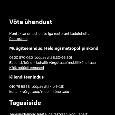
Võta ühendust
Kontaktandmed leiate iga restorani kodulehelt:
Restoranid
Müügiteenindus, Helsingi metropolipiirkond
0300 870 020 (tööpäeviti 8.30-16.30)
51 senti/kõne + kohalik võrgutasu/mobiilikõne tasu
Kõik müügiteenused
Klienditeenindus
010 76 5858 (tööpäeviti klo 9-16)
kohalik võrgutasu/mobiilikõne tasu
Tagasiside
Tagasisidelingid leiate iga restorani kodulehelt: