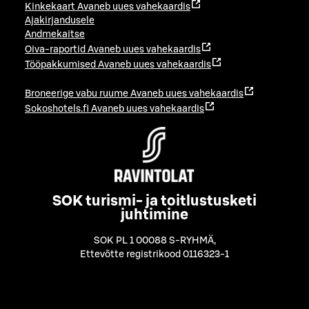
Kinkekaart
Avaneb uues vahekaardis
Ajakirjandusele
Andmekaitse
Oiva-raportid
Avaneb uues vahekaardis
Tööpakkumised
Avaneb uues vahekaardis
Broneerige vabu ruume
Avaneb uues vahekaardis
Sokoshotels.fi
Avaneb uues vahekaardis
SOK turismi- ja toitlustusketi
juhtimine
SOK PL 1 00088 S-RYHMÄ
,
Ettevõtte registrikood 0116323-1