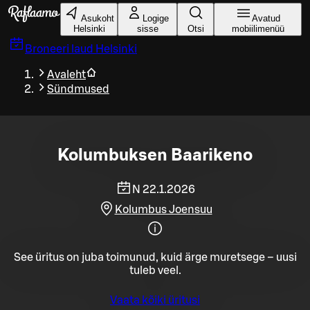
Liigu peamise sisu juurde
Asukoht
Logige
Avatud
Helsinki
sisse
Otsi
mobiilimenüü
Broneeri laud
Helsinki
Avaleht
Sündmused
Kolumbuksen Baarikeno
N 22.1.2026
Kolumbus Joensuu
See üritus on juba toimunud, kuid ärge muretsege – uusi
tuleb veel.
Vaata kõiki üritusi