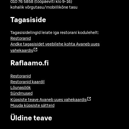
010 76 5858 (tööpäeviti klo 9-16)
kohalik võrgutasu/mobiilikõne tasu
Tagasiside
Tagasisidelingid leiate iga restorani kodulehelt:
Restoranid
Andke tagasisidet veebilehe kohta
Avaneb uues
vahekaardis
Raflaamo.fi
Restoranid
Restoranid kaardil
Lõunasöök
Sündmused
Küpsiste teave
Avaneb uues vahekaardis
Muuda küpsiste sätteid
Üldine teave