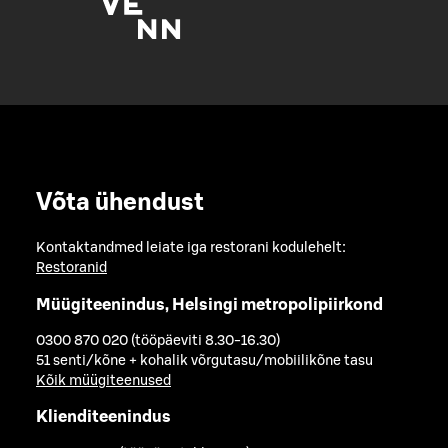
Võta ühendust
Kontaktandmed leiate iga restorani kodulehelt:
Restoranid
Müügiteenindus, Helsingi metropolipiirkond
0300 870 020 (tööpäeviti 8.30-16.30)
51 senti/kõne + kohalik võrgutasu/mobiilikõne tasu
Kõik müügiteenused
Klienditeenindus