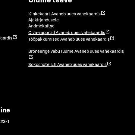
Üldine teave
Kinkekaart
Avaneb uues vahekaardis
Ajakirjandusele
Andmekaitse
Oiva-raportid
Avaneb uues vahekaardis
aardis
Tööpakkumised
Avaneb uues vahekaardis
Broneerige vabu ruume
Avaneb uues vahekaardis
Sokoshotels.fi
Avaneb uues vahekaardis
mine
323-1