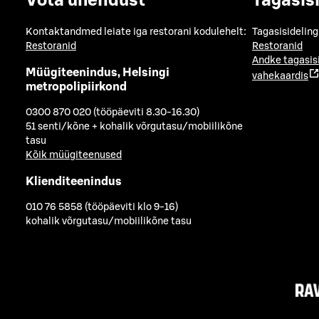
Võta ühendust
Tagasis
Kontaktandmed leiate iga restorani kodulehelt:
Tagasisideling
Restoranid
Restoranid
Andke tagasis
Müügiteenindus, Helsingi
vahekaardis
metropolipiirkond
0300 870 020 (tööpäeviti 8.30-16.30)
51 senti/kõne + kohalik võrgutasu/mobiilikõne
tasu
Kõik müügiteenused
Klienditeenindus
010 76 5858 (tööpäeviti klo 9-16)
kohalik võrgutasu/mobiilikõne tasu