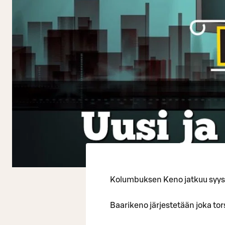
Kolumbuksen Keno jatkuu syys
Baarikeno järjestetään joka to