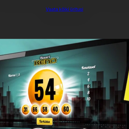
Vaata kõiki üritusi