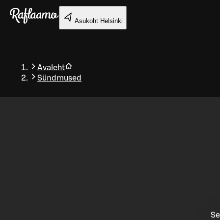
Liigu peamise sisu juurde
Asukoht
Helsinki
Avaleht
Sündmused
Tagasi
Se