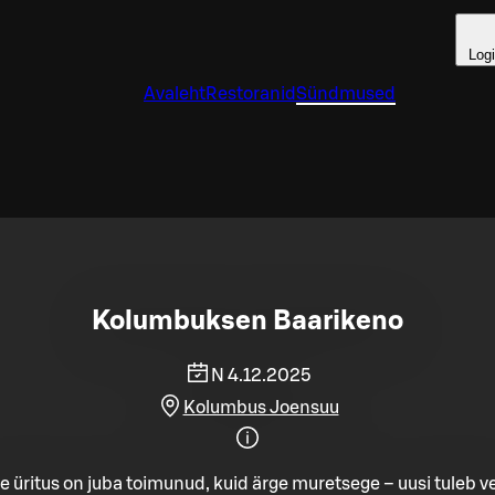
Log
Avaleht
Restoranid
Sündmused
Kolumbuksen Baarikeno
N 4.12.2025
Kolumbus Joensuu
e üritus on juba toimunud, kuid ärge muretsege – uusi tuleb ve