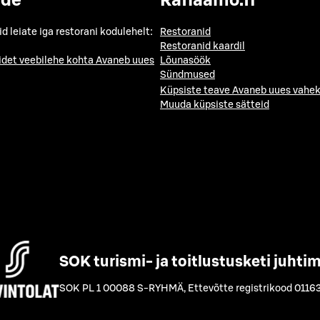
ide
Raflaamo.fi
id leiate iga restorani kodulehelt:
Restoranid
Restoranid kaardil
idet veebilehe kohta
Avaneb uues
Lõunasöök
Sündmused
Küpsiste teave
Avaneb uues vahek
Muuda küpsiste sätteid
SOK turismi- ja toitlustusketi juhti
SOK PL 1 00088 S-RYHMÄ
,
Ettevõtte registrikood 0116