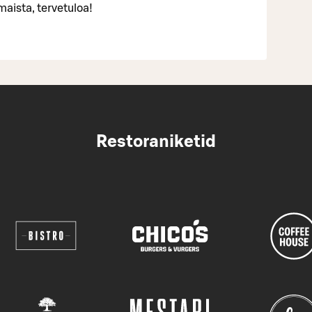
maista, tervetuloa!
Restoraniketid