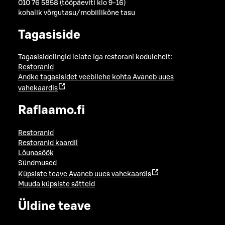
010 76 5858 (tööpäeviti klo 9-16)
kohalik võrgutasu/mobiilikõne tasu
Tagasiside
Tagasisidelingid leiate iga restorani kodulehelt:
Restoranid
Andke tagasisidet veebilehe kohta
Avaneb uues
vahekaardis
Raflaamo.fi
Restoranid
Restoranid kaardil
Lõunasöök
Sündmused
Küpsiste teave
Avaneb uues vahekaardis
Muuda küpsiste sätteid
Üldine teave