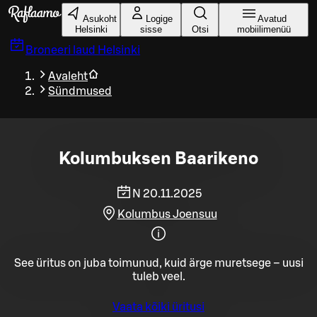
Liigu peamise sisu juurde
Asukoht
Logige
Avatud
Helsinki
sisse
Otsi
mobiilimenüü
Broneeri laud
Helsinki
Avaleht
Sündmused
Kolumbuksen Baarikeno
N 20.11.2025
Kolumbus Joensuu
See üritus on juba toimunud, kuid ärge muretsege – uusi
tuleb veel.
Vaata kõiki üritusi