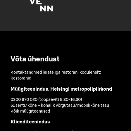
Võta ühendust
Kontaktandmed leiate iga restorani kodulehelt:
Restoranid
Müügiteenindus, Helsingi metropolipiirkond
0300 870 020 (tööpäeviti 8.30-16.30)
51 senti/kõne + kohalik võrgutasu/mobiilikõne tasu
Kõik müügiteenused
Klienditeenindus