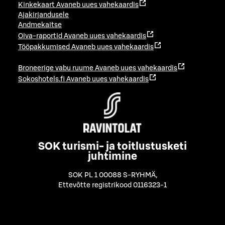
Kinkekaart
Avaneb uues vahekaardis
Ajakirjandusele
Andmekaitse
Oiva-raportid
Avaneb uues vahekaardis
Tööpakkumised
Avaneb uues vahekaardis
Broneerige vabu ruume
Avaneb uues vahekaardis
Sokoshotels.fi
Avaneb uues vahekaardis
SOK turismi- ja toitlustusketi
juhtimine
SOK PL 1 00088 S-RYHMÄ
,
Ettevõtte registrikood 0116323-1