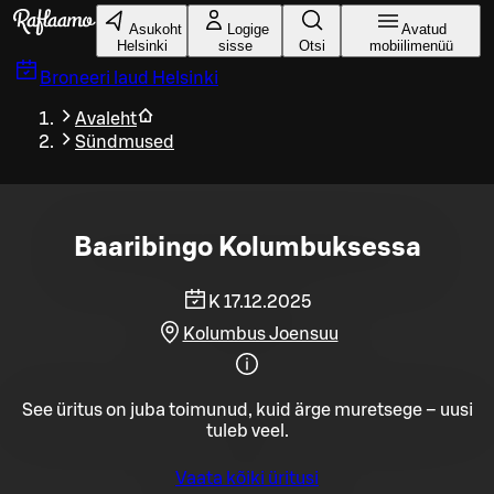
Liigu peamise sisu juurde
Asukoht
Logige
Avatud
Helsinki
sisse
Otsi
mobiilimenüü
Broneeri laud
Helsinki
Avaleht
Sündmused
Baaribingo Kolumbuksessa
K 17.12.2025
Kolumbus Joensuu
See üritus on juba toimunud, kuid ärge muretsege – uusi
tuleb veel.
Vaata kõiki üritusi