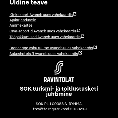
Üldine teave
Kinkekaart
Avaneb uues vahekaardis
Ajakirjandusele
Andmekaitse
Oiva-raportid
Avaneb uues vahekaardis
Tööpakkumised
Avaneb uues vahekaardis
Broneerige vabu ruume
Avaneb uues vahekaardis
Sokoshotels.fi
Avaneb uues vahekaardis
SOK turismi- ja toitlustusketi
juhtimine
SOK PL 1 00088 S-RYHMÄ
,
Ettevõtte registrikood 0116323-1