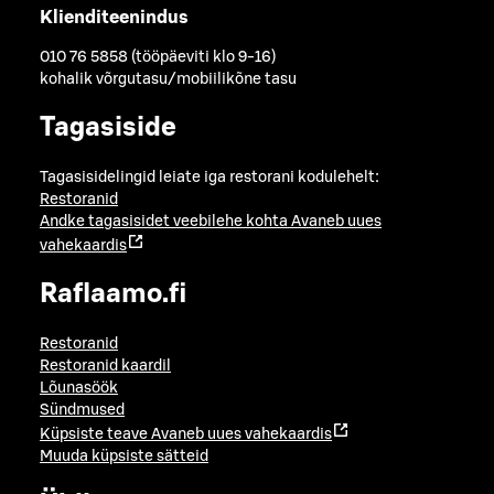
Klienditeenindus
010 76 5858 (tööpäeviti klo 9-16)
kohalik võrgutasu/mobiilikõne tasu
Tagasiside
Tagasisidelingid leiate iga restorani kodulehelt:
Restoranid
Andke tagasisidet veebilehe kohta
Avaneb uues
vahekaardis
Raflaamo.fi
Restoranid
Restoranid kaardil
Lõunasöök
Sündmused
Küpsiste teave
Avaneb uues vahekaardis
Muuda küpsiste sätteid