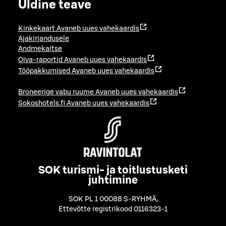
Üldine teave
Kinkekaart
Avaneb uues vahekaardis
Ajakirjandusele
Andmekaitse
Oiva-raportid
Avaneb uues vahekaardis
Tööpakkumised
Avaneb uues vahekaardis
Broneerige vabu ruume
Avaneb uues vahekaardis
Sokoshotels.fi
Avaneb uues vahekaardis
SOK turismi- ja toitlustusketi
juhtimine
SOK PL 1 00088 S-RYHMÄ
,
Ettevõtte registrikood 0116323-1