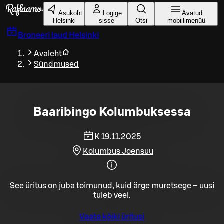
Liigu peamise sisu juurde
Asukoht
Logige
Avatud
Helsinki
sisse
Otsi
mobiilimenüü
Broneeri laud
Helsinki
Avaleht
Sündmused
Baaribingo Kolumbuksessa
K 19.11.2025
Kolumbus Joensuu
See üritus on juba toimunud, kuid ärge muretsege – uusi
tuleb veel.
Vaata kõiki üritusi