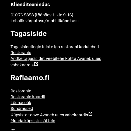
Klienditeenindus
010 76 5858 (tööpäeviti klo 9-16)
kohalik võrgutasu/mobiilikõne tasu
Tagasiside
Tagasisidelingid leiate iga restorani kodulehelt:
Restoranid
Andke tagasisidet veebilehe kohta
Avaneb uues
vahekaardis
Raflaamo.fi
Restoranid
Restoranid kaardil
Lõunasöök
Sündmused
Küpsiste teave
Avaneb uues vahekaardis
Muuda küpsiste sätteid