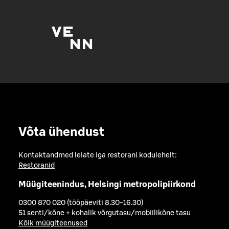
Võta ühendust
Kontaktandmed leiate iga restorani kodulehelt:
Restoranid
Müügiteenindus, Helsingi metropolipiirkond
0300 870 020 (tööpäeviti 8.30-16.30)
51 senti/kõne + kohalik võrgutasu/mobiilikõne tasu
Kõik müügiteenused