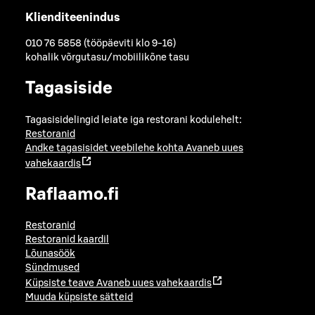
Klienditeenindus
010 76 5858 (tööpäeviti klo 9-16)
kohalik võrgutasu/mobiilikõne tasu
Tagasiside
Tagasisidelingid leiate iga restorani kodulehelt:
Restoranid
Andke tagasisidet veebilehe kohta
Avaneb uues
vahekaardis
Raflaamo.fi
Restoranid
Restoranid kaardil
Lõunasöök
Sündmused
Küpsiste teave
Avaneb uues vahekaardis
Muuda küpsiste sätteid