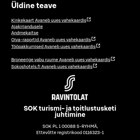
Üldine teave
Kinkekaart
Avaneb uues vahekaardis
Ajakirjandusele
Andmekaitse
Oiva-raportid
Avaneb uues vahekaardis
Tööpakkumised
Avaneb uues vahekaardis
Broneerige vabu ruume
Avaneb uues vahekaardis
Sokoshotels.fi
Avaneb uues vahekaardis
SOK turismi- ja toitlustusketi
juhtimine
SOK PL 1 00088 S-RYHMÄ
,
Ettevõtte registrikood 0116323-1