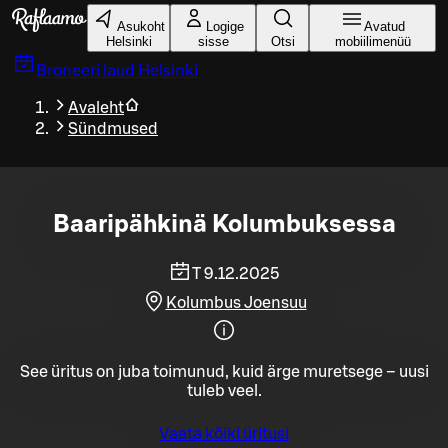
Liigu peamise sisu juurde
Asukoht
Logige
Avatud
Helsinki
sisse
Otsi
mobiilimenüü
Broneeri laud
Helsinki
Avaleht
Sündmused
Baaripähkinä Kolumbuksessa
T 9.12.2025
Kolumbus Joensuu
See üritus on juba toimunud, kuid ärge muretsege – uusi
tuleb veel.
Vaata kõiki üritusi